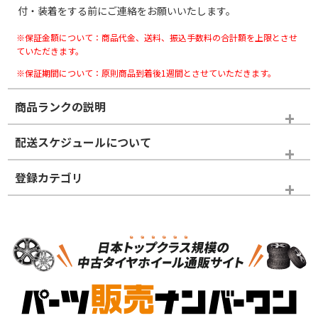
付・装着をする前にご連絡をお願いいたします。
※保証金額について：商品代金、送料、振込手数料の合計額を上限とさせ
ていただきます。
※保証期間について：原則商品到着後1週間とさせていただきます。
商品ランクの説明
※商品ランクは出品者の主観により判断しておりますので、あら
配送スケジュールについて
かじめご了承ください。
登録カテゴリ
ホイールランク
タイヤランク
スタッドレスタイヤホイールセット
N
N
スタッドレスタイヤホイールセット
17インチ
＞
新品・新品未使用品
新品・新品未使用品
新車外し品（新古
S
S
新車外し品（新古
品）、イボ・ライン
品）
付き