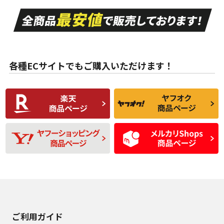
走行距離も少なく、
走行距離も少なく、
A
A
目立つ傷もほとんど
非常に状態の良い中
ない中古品
古品
目立たない程度の使
走行距離・偏磨耗は
B
B
用傷があるが、良質
少ない、劣化のほと
な中古品
んどない中古品
各種ECサイトでもご購入いただけます！
使用感や傷があり、
偏磨耗・劣化は感じ
C
C
比較的きれいな中古
られるが、使用に問
品
題のない中古品
残り溝も少なく、偏
使用感や目立つ傷が
D
D
磨耗がみられ、短期
あり、一般的な中古
間使用できるくらい
品
の中古品
使用感や大きな傷が
即タイヤ交換レベル
J
J
あり、落ちない汚れ
のタイヤ。ジャンク
がある。ジャンク品
品
ご利用ガイド