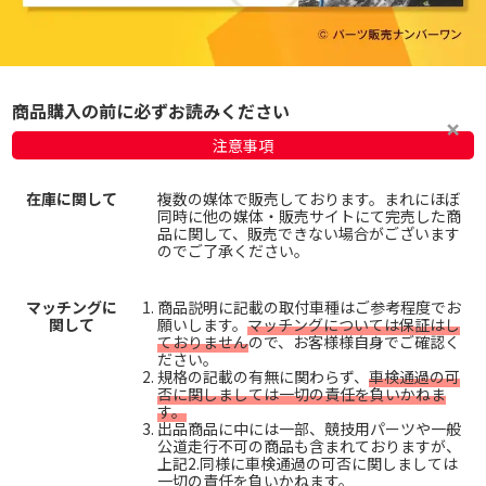
商品購入の前に必ずお読みください
注意事項
在庫に関して
複数の媒体で販売しております。まれにほぼ
同時に他の媒体・販売サイトにて完売した商
品に関して、販売できない場合がございます
のでご了承ください。
マッチングに
商品説明に記載の取付車種はご参考程度でお
関して
願いします。
マッチングについては保証はし
ておりません
ので、お客様様自身でご確認く
ださい。
規格の記載の有無に関わらず、
車検通過の可
否に関しましては一切の責任を負いかねま
す。
出品商品に中には一部、競技用パーツや一般
公道走行不可の商品も含まれておりますが、
上記2.同様に車検通過の可否に関しましては
一切の責任を負いかねます。