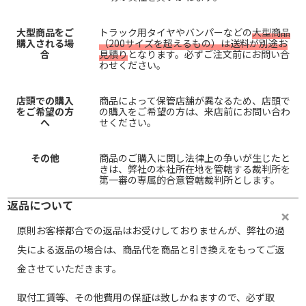
大型商品をご
トラック用タイヤやバンパーなどの
大型商品
購入される場
（200サイズを超えるもの）は送料が別途お
合
見積り
となります。必ずご注文前にお問い合
わせください。
店頭での購入
商品によって保管店舗が異なるため、店頭で
をご希望の方
の購入をご希望の方は、来店前にお問い合わ
へ
せください。
その他
商品のご購入に関し法律上の争いが生じたと
きは、弊社の本社所在地を管轄する裁判所を
第一審の専属的合意管轄裁判所とします。
返品について
原則お客様都合での返品はお受けしておりませんが、弊社の過
失による返品の場合は、商品代を商品と引き換えをもってご返
金させていただきます。
取付工賃等、その他費用の保証は致しかねますので、必ず取