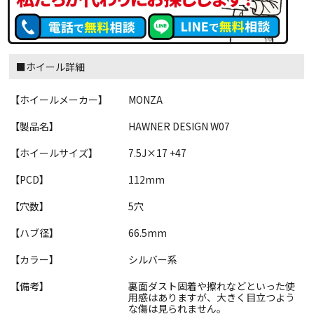
■ホイール詳細
【ホイールメーカー】
MONZA
【製品名】
HAWNER DESIGN W07
【ホイールサイズ】
7.5J×17 +47
【PCD】
112mm
【穴数】
5穴
【ハブ径】
66.5mm
【カラー】
シルバー系
【備考】
裏面ダスト固着や擦れなどといった使
用感はありますが、大きく目立つよう
な傷は見られません。