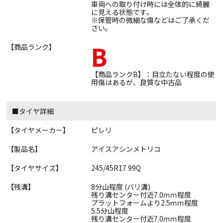
車両への取り付け時には全体的に綺麗
に見える状態です。
※保管時の微細な傷などはご了承くだ
さい。
B
【商品ランク】
【商品ランクB】：目立たない程度の使
用傷はあるが、良質な中古品
■タイヤ詳細
【タイヤメーカー】
ピレリ
【製品名】
アイスアシンメトリコ
【タイヤサイズ】
245/45R17 99Q
【残溝】
8分山程度 (バリ溝)
残り溝センター付近7.0ｍｍ程度
プラットフォームより2.5ｍｍ程度
5.5分山程度
残り溝センター付近7.0ｍｍ程度