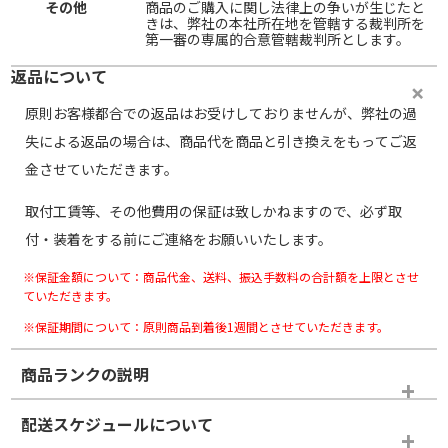
その他
商品のご購入に関し法律上の争いが生じたと
きは、弊社の本社所在地を管轄する裁判所を
第一審の専属的合意管轄裁判所とします。
返品について
原則お客様都合での返品はお受けしておりませんが、弊社の過
失による返品の場合は、商品代を商品と引き換えをもってご返
金させていただきます。
取付工賃等、その他費用の保証は致しかねますので、必ず取
付・装着をする前にご連絡をお願いいたします。
※保証金額について：商品代金、送料、振込手数料の合計額を上限とさせ
ていただきます。
※保証期間について：原則商品到着後1週間とさせていただきます。
商品ランクの説明
※商品ランクは出品者の主観により判断しておりますので、あら
配送スケジュールについて
かじめご了承ください。