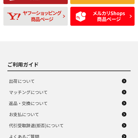
残り溝も少なく、偏
使用感や目立つ傷が
D
D
磨耗がみられ、短期
あり、一般的な中古
間使用できるくらい
品
の中古品
使用感や大きな傷が
即タイヤ交換レベル
J
J
あり、落ちない汚れ
のタイヤ。ジャンク
がある。ジャンク品
品
ご利用ガイド
出荷について
マッチングについて
返品・交換について
お支払について
代引受取辞退(拒否)について
よくあるご質問