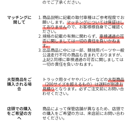
のでご了承ください。
マッチングに
商品説明に記載の取付車種はご参考程度でお
関して
願いします。
マッチングについては保証はし
ておりません
ので、お客様様自身でご確認く
ださい。
規格の記載の有無に関わらず、
車検通過の可
否に関しましては一切の責任を負いかねま
す。
出品商品に中には一部、競技用パーツや一般
公道走行不可の商品も含まれておりますが、
上記2.同様に車検通過の可否に関しましては
一切の責任を負いかねます。
大型商品をご
トラック用タイヤやバンパーなどの
大型商品
購入される場
（200サイズを超えるもの）は送料が別途お
合
見積り
となります。必ずご注文前にお問い合
わせください。
店頭での購入
商品によって保管店舗が異なるため、店頭で
をご希望の方
の購入をご希望の方は、来店前にお問い合わ
へ
せください。