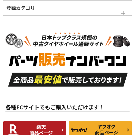
登録カテゴリ
ホイールランク
タイヤランク
スタッドレスタイヤホイールセット
N
N
スタッドレスタイヤホイールセット
16インチ
＞
新品・新品未使用品
新品・新品未使用品
新車外し品（新古
S
S
新車外し品（新古
品）、イボ・ライン
品）
付き
走行距離も少なく、
走行距離も少なく、
A
A
目立つ傷もほとんど
非常に状態の良い中
ない中古品
古品
目立たない程度の使
走行距離・偏磨耗は
B
B
用傷があるが、良質
少ない、劣化のほと
な中古品
んどない中古品
各種ECサイトでもご購入いただけます！
使用感や傷があり、
偏磨耗・劣化は感じ
C
C
比較的きれいな中古
られるが、使用に問
品
題のない中古品