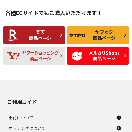
目立たない程度の使
走行距離・偏磨耗は
B
B
用傷があるが、良質
少ない、劣化のほと
な中古品
んどない中古品
各種ECサイトでもご購入いただけます！
使用感や傷があり、
偏磨耗・劣化は感じ
C
C
比較的きれいな中古
られるが、使用に問
品
題のない中古品
残り溝も少なく、偏
使用感や目立つ傷が
D
D
磨耗がみられ、短期
あり、一般的な中古
間使用できるくらい
品
の中古品
使用感や大きな傷が
即タイヤ交換レベル
J
J
あり、落ちない汚れ
のタイヤ。ジャンク
がある。ジャンク品
品
ご利用ガイド
出荷について
マッチングについて