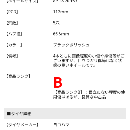
【ホイールサイズ】
8.5J×20 +53
【PCD】
112mm
【穴数】
5穴
【ハブ径】
66.5mm
【カラー】
ブラックポリッシュ
【備考】
4本ともに画像程度の小傷や線傷等がご
ざいますが、目立つガリ傷等はなく状
態の良いホイールです。
B
【商品ランク】
【商品ランクB】：目立たない程度の使
用傷はあるが、良質な中古品
■タイヤ詳細
【タイヤメーカー】
ヨコハマ