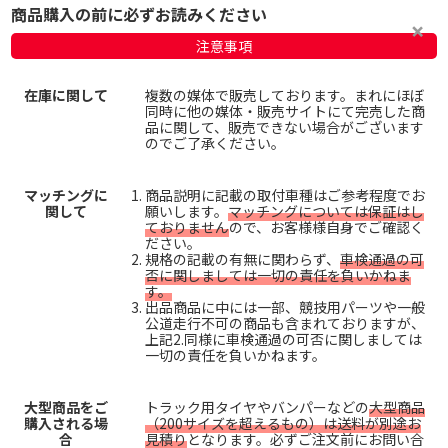
商品購入の前に必ずお読みください
注意事項
在庫に関して
複数の媒体で販売しております。まれにほぼ
同時に他の媒体・販売サイトにて完売した商
品に関して、販売できない場合がございます
のでご了承ください。
マッチングに
商品説明に記載の取付車種はご参考程度でお
関して
願いします。
マッチングについては保証はし
ておりません
ので、お客様様自身でご確認く
ださい。
規格の記載の有無に関わらず、
車検通過の可
否に関しましては一切の責任を負いかねま
す。
出品商品に中には一部、競技用パーツや一般
公道走行不可の商品も含まれておりますが、
上記2.同様に車検通過の可否に関しましては
一切の責任を負いかねます。
大型商品をご
トラック用タイヤやバンパーなどの
大型商品
購入される場
（200サイズを超えるもの）は送料が別途お
合
見積り
となります。必ずご注文前にお問い合