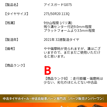
【製品名】
アイスガードG075
【タイヤサイズ】
275/50R20 113Q
【残溝】
9分山程度 (バリ溝)
残り溝センター付近9.0ｍｍ程度
プラットフォームより3.5ｍｍ程度
【製造年】
2021年 32週製造タイヤ
【備考】
やや偏摩耗が見られますが、溝はござ
いますので、まだまだご使用いただけ
ると思います。
B
【商品ランク】
【商品ランクB】：走行距離・偏磨耗は
少ない、劣化のほとんどない中古品