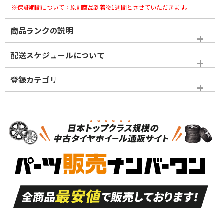
※保証期間について：原則商品到着後1週間とさせていただきます。
商品ランクの説明
※商品ランクは出品者の主観により判断しておりますので、あら
配送スケジュールについて
かじめご了承ください。
登録カテゴリ
ホイールランク
タイヤランク
スタッドレスタイヤホイールセット
N
N
スタッドレスタイヤホイールセット
20インチ
＞
新品・新品未使用品
新品・新品未使用品
新車外し品（新古
S
S
新車外し品（新古
品）、イボ・ライン
品）
付き
走行距離も少なく、
走行距離も少なく、
A
A
目立つ傷もほとんど
非常に状態の良い中
ない中古品
古品