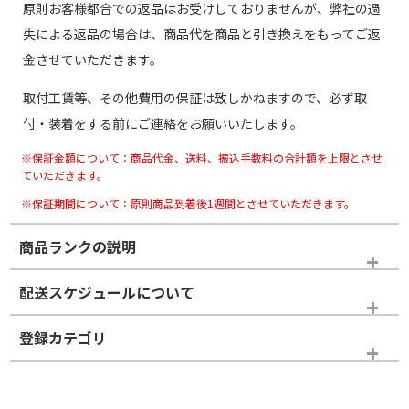
原則お客様都合での返品はお受けしておりませんが、弊社の過
失による返品の場合は、商品代を商品と引き換えをもってご返
金させていただきます。
取付工賃等、その他費用の保証は致しかねますので、必ず取
付・装着をする前にご連絡をお願いいたします。
※保証金額について：商品代金、送料、振込手数料の合計額を上限とさせ
ていただきます。
※保証期間について：原則商品到着後1週間とさせていただきます。
商品ランクの説明
※商品ランクは出品者の主観により判断しておりますので、あら
配送スケジュールについて
かじめご了承ください。
登録カテゴリ
ホイールランク
タイヤランク
スタッドレスタイヤホイールセット
N
N
スタッドレスタイヤホイールセット
19インチ
＞
新品・新品未使用品
新品・新品未使用品