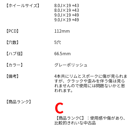
【ホイールサイズ】
8.0J×19 +43
8.0J×19 +43
9.0J×19 +49
9.0J×19 +49
【PCD】
112mm
【穴数】
5穴
【ハブ径】
66.5mm
【カラー】
グレーポリッシュ
【備考】
4本共にリムとスポークに傷が見られま
すが、クラックや歪みを伴う傷は見ら
れませんので使用には問題ないかと思
われます。
C
【商品ランク】
【商品ランクC】：使用感や傷があり、
比較的きれいな中古品