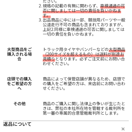
ださい。
規格の記載の有無に関わらず、
車検通過の可
否に関しましては一切の責任を負いかねま
す。
出品商品に中には一部、競技用パーツや一般
公道走行不可の商品も含まれておりますが、
上記2.同様に車検通過の可否に関しましては
一切の責任を負いかねます。
大型商品をご
トラック用タイヤやバンパーなどの
大型商品
購入される場
（200サイズを超えるもの）は送料が別途お
合
見積り
となります。必ずご注文前にお問い合
わせください。
店頭での購入
商品によって保管店舗が異なるため、店頭で
をご希望の方
の購入をご希望の方は、来店前にお問い合わ
へ
せください。
その他
商品のご購入に関し法律上の争いが生じたと
きは、弊社の本社所在地を管轄する裁判所を
第一審の専属的合意管轄裁判所とします。
返品について