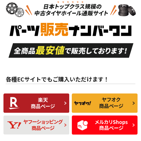
新車外し品（新古
S
S
新車外し品（新古
品）、イボ・ライン
品）
付き
走行距離も少なく、
走行距離も少なく、
A
A
目立つ傷もほとんど
非常に状態の良い中
ない中古品
古品
目立たない程度の使
走行距離・偏磨耗は
B
B
用傷があるが、良質
少ない、劣化のほと
な中古品
んどない中古品
各種ECサイトでもご購入いただけます！
使用感や傷があり、
偏磨耗・劣化は感じ
C
C
比較的きれいな中古
られるが、使用に問
品
題のない中古品
残り溝も少なく、偏
使用感や目立つ傷が
D
D
磨耗がみられ、短期
あり、一般的な中古
間使用できるくらい
品
の中古品