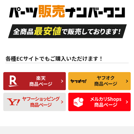
S
S
新車外し品（新古
品）、イボ・ライン
品）
付き
走行距離も少なく、
走行距離も少なく、
A
A
目立つ傷もほとんど
非常に状態の良い中
ない中古品
古品
目立たない程度の使
走行距離・偏磨耗は
B
B
用傷があるが、良質
少ない、劣化のほと
な中古品
んどない中古品
各種ECサイトでもご購入いただけます！
使用感や傷があり、
偏磨耗・劣化は感じ
C
C
比較的きれいな中古
られるが、使用に問
品
題のない中古品
残り溝も少なく、偏
使用感や目立つ傷が
D
D
磨耗がみられ、短期
あり、一般的な中古
間使用できるくらい
品
の中古品
使用感や大きな傷が
即タイヤ交換レベル
J
J
あり、落ちない汚れ
のタイヤ。ジャンク
がある。ジャンク品
品