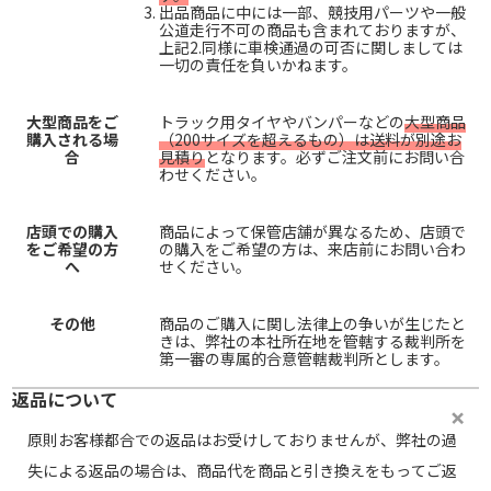
出品商品に中には一部、競技用パーツや一般
公道走行不可の商品も含まれておりますが、
上記2.同様に車検通過の可否に関しましては
一切の責任を負いかねます。
大型商品をご
トラック用タイヤやバンパーなどの
大型商品
購入される場
（200サイズを超えるもの）は送料が別途お
合
見積り
となります。必ずご注文前にお問い合
わせください。
店頭での購入
商品によって保管店舗が異なるため、店頭で
をご希望の方
の購入をご希望の方は、来店前にお問い合わ
へ
せください。
その他
商品のご購入に関し法律上の争いが生じたと
きは、弊社の本社所在地を管轄する裁判所を
第一審の専属的合意管轄裁判所とします。
返品について
原則お客様都合での返品はお受けしておりませんが、弊社の過
失による返品の場合は、商品代を商品と引き換えをもってご返