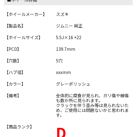
【ホイールメーカー】
スズキ
【製品名】
ジムニー 純正
【ホイールサイズ】
5.5J×16 +22
【PCD】
139.7mm
【穴数】
5穴
【ハブ径】
xxxmm
【カラー】
グレーポリッシュ
【備考】
全体的に腐食が見られ、ガリ傷や線傷
も数か所に見られます。
クラックを伴う歪み等は見られないた
め、ご使用には問題ないかと思われま
す。
D
【商品ランク】