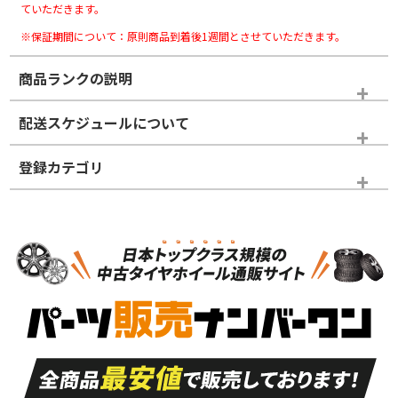
ていただきます。
※保証期間について：原則商品到着後1週間とさせていただきます。
商品ランクの説明
※商品ランクは出品者の主観により判断しておりますので、あら
配送スケジュールについて
かじめご了承ください。
登録カテゴリ
ホイールランク
タイヤランク
タイヤホイールセット
N
N
タイヤホイールセット
18インチ
＞
新品・新品未使用品
新品・新品未使用品
新車外し品（新古
S
S
新車外し品（新古
品）、イボ・ライン
品）
付き
走行距離も少なく、
走行距離も少なく、
A
A
目立つ傷もほとんど
非常に状態の良い中
ない中古品
古品