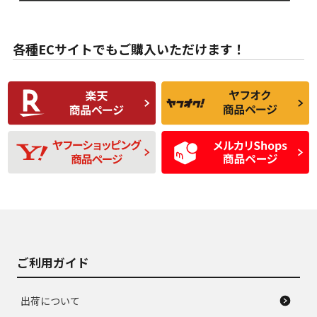
目立たない程度の使
走行距離・偏磨耗は
B
B
用傷があるが、良質
少ない、劣化のほと
な中古品
んどない中古品
各種ECサイトでもご購入いただけます！
使用感や傷があり、
偏磨耗・劣化は感じ
C
C
比較的きれいな中古
られるが、使用に問
品
題のない中古品
残り溝も少なく、偏
使用感や目立つ傷が
D
D
磨耗がみられ、短期
あり、一般的な中古
間使用できるくらい
品
の中古品
使用感や大きな傷が
即タイヤ交換レベル
J
J
あり、落ちない汚れ
のタイヤ。ジャンク
がある。ジャンク品
品
ご利用ガイド
出荷について