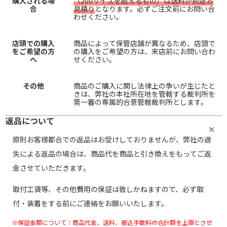
購入される場
（200サイズを超えるもの）は送料が別途お
合
見積り
となります。必ずご注文前にお問い合
わせください。
店頭での購入
商品によって保管店舗が異なるため、店頭で
をご希望の方
の購入をご希望の方は、来店前にお問い合わ
へ
せください。
その他
商品のご購入に関し法律上の争いが生じたと
きは、弊社の本社所在地を管轄する裁判所を
第一審の専属的合意管轄裁判所とします。
返品について
原則お客様都合での返品はお受けしておりませんが、弊社の過
失による返品の場合は、商品代を商品と引き換えをもってご返
金させていただきます。
取付工賃等、その他費用の保証は致しかねますので、必ず取
付・装着をする前にご連絡をお願いいたします。
※保証金額について：商品代金、送料、振込手数料の合計額を上限とさせ