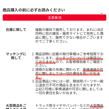
商品購入の前に必ずお読みください
注意事項
在庫に関して
複数の媒体で販売しております。まれにほぼ
同時に他の媒体・販売サイトにて完売した商
品に関して、販売できない場合がございます
のでご了承ください。
マッチングに
商品説明に記載の取付車種はご参考程度でお
関して
願いします。
マッチングについては保証はし
ておりません
ので、お客様様自身でご確認く
ださい。
規格の記載の有無に関わらず、
車検通過の可
否に関しましては一切の責任を負いかねま
す。
出品商品に中には一部、競技用パーツや一般
公道走行不可の商品も含まれておりますが、
上記2.同様に車検通過の可否に関しましては
一切の責任を負いかねます。
大型商品をご
トラック用タイヤやバンパーなどの
大型商品