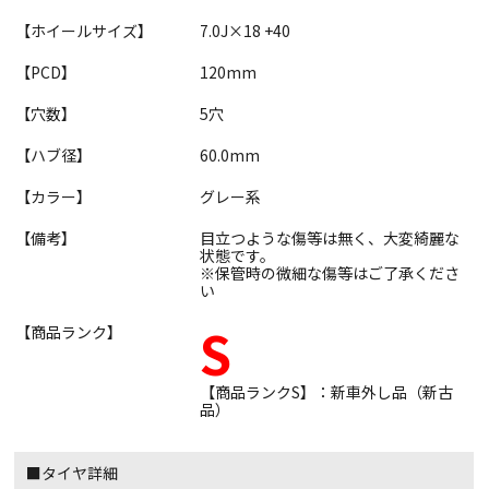
【ホイールサイズ】
7.0J×18 +40
【PCD】
120mm
【穴数】
5穴
【ハブ径】
60.0mm
【カラー】
グレー系
【備考】
目立つような傷等は無く、大変綺麗な
状態です。
※保管時の微細な傷等はご了承くださ
い
S
【商品ランク】
【商品ランクS】：新車外し品（新古
品）
■タイヤ詳細