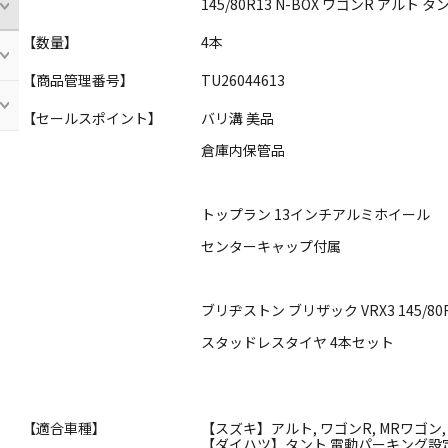
145/80R13 N-BOX ワゴンR アルト 
【数量】
4本
【商品管理番号】
TU26044613
【セールスポイント】
バリ溝 美品
倉庫内保管品
トップラン 13インチアルミホイール
センターキャップ付属
ブリヂストン ブリザック VRX3 145/80
スタッドレスタイヤ 4本セット
【適合車種】
【スズキ】アルト, ワゴンR, MRワゴン
【ダイハツ】タント 電動パーキング設定