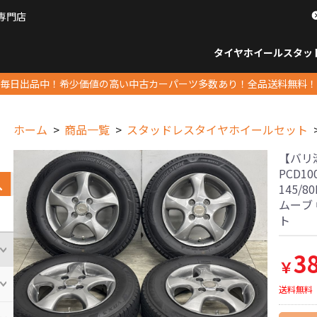
専門店
パーツ販売ナンバーワン
タイヤホイール
スタッ
すべてのサイズ
14インチ以下
15インチ
16インチ
17インチ
18インチ
19インチ
20インチ
21インチ
22インチ
23インチ以上
すべて
14イ
15イン
16イン
17イン
18イン
19イン
20イン
21イン
22イン
23イ
毎日出品中！希少価値の高い中古カーパーツ多数あり！全品送料無料！
ホーム
商品一覧
スタッドレスタイヤホイールセット
【バリ溝
PCD1
145/8
ムーブ
ト
3
￥
送料無料