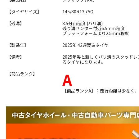
【タイヤサイズ】
145/80R13 75Q
【残溝】
8.5分山程度 (バリ溝)
残り溝センター付近6.5ｍｍ程度
プラットフォームより2.5ｍｍ程度
【製造年】
2025年 42週製造タイヤ
【備考】
2025年製と新しくバリ溝のスタッド
るタイヤになります。
A
【商品ランク】
【商品ランクA】：走行距離は少なく