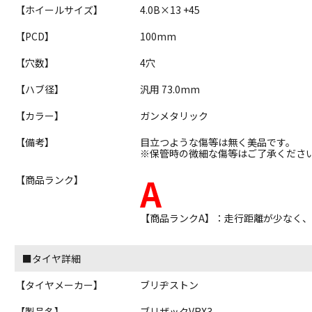
【ホイールサイズ】
4.0B×13 +45
【PCD】
100mm
【穴数】
4穴
【ハブ径】
汎用 73.0mm
【カラー】
ガンメタリック
【備考】
目立つような傷等は無く美品です。
※保管時の微細な傷等はご了承くださ
A
【商品ランク】
【商品ランクA】：走行距離が少なく
■タイヤ詳細
【タイヤメーカー】
ブリヂストン
【製品名】
ブリザックVRX3