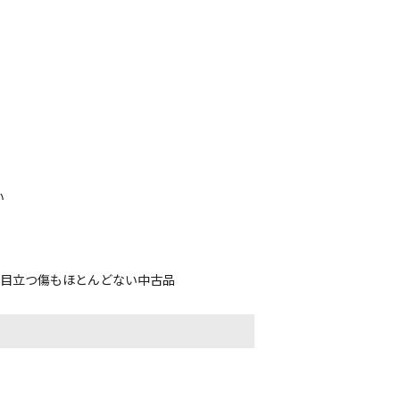
い
、目立つ傷もほとんどない中古品