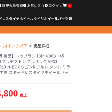
新規会員登録
お気に入り
ログイン
0
ドレスタイヤホイール
タイヤ
ホイール
パーツ類
のサイズ
ンチ以下
チ
チ
チ
チ
チ
チ
チ
チ
ンチ以上
すべてのサイズ
14インチ以下
15インチ
16インチ
17インチ
18インチ
19インチ
20インチ
21インチ
22インチ
23インチ以上
すべてのサイズ
14インチ以下
15インチ
16インチ
17インチ
18インチ
19インチ
20インチ
21インチ
22インチ
23インチ以上
すべてのパーツ
14インチ以下
商品詳細
 美品】トップラン 13in 4.00B +45
00 ブリヂストン ブリザック VRX3
0R13 N-BOX ワゴンR アルト タント ミラ
 中古 スタッドレスタイヤホイールセッ
8,800
税込