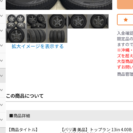
入金確
限定品の
ますの
拡大イメージを表示する
※沖縄・
ズを超え
大型商
ずお問
商品管
この商品について
■商品詳細
【商品タイトル】
【バリ溝 美品】トップラン 13in 4.00B 