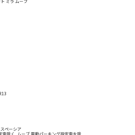
タント ミラ ムーブ
R13
, スペーシア
車除く, ムーブ 電動パーキング設定車を除