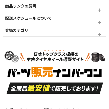
商品ランクの説明
※商品ランクは出品者の主観により判断しておりますので、あら
配送スケジュールについて
かじめご了承ください。
登録カテゴリ
ホイールランク
タイヤランク
タイヤホイールセット
N
N
タイヤホイールセット
19インチ
＞
新品・新品未使用品
新品・新品未使用品
新車外し品（新古
S
S
新車外し品（新古
品）、イボ・ライン
品）
付き
走行距離も少なく、
走行距離も少なく、
A
A
目立つ傷もほとんど
非常に状態の良い中
ない中古品
古品
目立たない程度の使
走行距離・偏磨耗は
B
B
用傷があるが、良質
少ない、劣化のほと
な中古品
んどない中古品