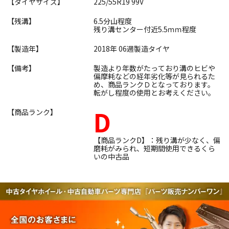
【タイヤサイズ】
225/55R19 99V
【残溝】
6.5分山程度
残り溝センター付近5.5ｍｍ程度
【製造年】
2018年 06週製造タイヤ
【備考】
製造より年数がたっており溝のヒビや
偏摩耗などの経年劣化等が見られるた
め、商品ランクＤとなっております。
転がし程度の使用とお考えください。
D
【商品ランク】
【商品ランクD】：残り溝が少なく、偏
磨耗がみられ、短期間使用できるくら
いの中古品