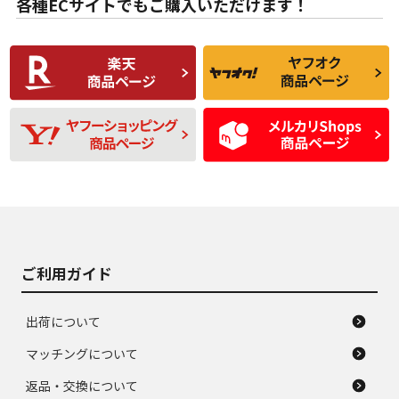
各種ECサイトでもご購入いただけます！
使用感や傷があり、
偏磨耗・劣化は感じ
C
C
比較的きれいな中古
られるが、使用に問
品
題のない中古品
残り溝も少なく、偏
使用感や目立つ傷が
D
D
磨耗がみられ、短期
あり、一般的な中古
間使用できるくらい
品
の中古品
使用感や大きな傷が
即タイヤ交換レベル
J
J
あり、落ちない汚れ
のタイヤ。ジャンク
がある。ジャンク品
品
ご利用ガイド
出荷について
マッチングについて
返品・交換について