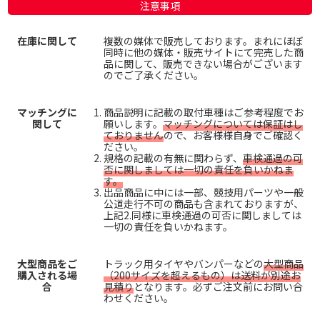
注意事項
在庫に関して
複数の媒体で販売しております。まれにほぼ
同時に他の媒体・販売サイトにて完売した商
品に関して、販売できない場合がございます
のでご了承ください。
マッチングに
商品説明に記載の取付車種はご参考程度でお
関して
願いします。
マッチングについては保証はし
ておりません
ので、お客様様自身でご確認く
ださい。
規格の記載の有無に関わらず、
車検通過の可
否に関しましては一切の責任を負いかねま
す。
出品商品に中には一部、競技用パーツや一般
公道走行不可の商品も含まれておりますが、
上記2.同様に車検通過の可否に関しましては
一切の責任を負いかねます。
大型商品をご
トラック用タイヤやバンパーなどの
大型商品
購入される場
（200サイズを超えるもの）は送料が別途お
合
見積り
となります。必ずご注文前にお問い合
わせください。