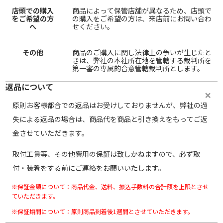
店頭での購入
商品によって保管店舗が異なるため、店頭で
をご希望の方
の購入をご希望の方は、来店前にお問い合わ
へ
せください。
その他
商品のご購入に関し法律上の争いが生じたと
きは、弊社の本社所在地を管轄する裁判所を
第一審の専属的合意管轄裁判所とします。
返品について
原則お客様都合での返品はお受けしておりませんが、弊社の過
失による返品の場合は、商品代を商品と引き換えをもってご返
金させていただきます。
取付工賃等、その他費用の保証は致しかねますので、必ず取
付・装着をする前にご連絡をお願いいたします。
※保証金額について：商品代金、送料、振込手数料の合計額を上限とさせ
ていただきます。
※保証期間について：原則商品到着後1週間とさせていただきます。