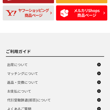
残り溝も少なく、偏
使用感や目立つ傷が
D
D
磨耗がみられ、短期
あり、一般的な中古
間使用できるくらい
品
の中古品
使用感や大きな傷が
即タイヤ交換レベル
J
J
あり、落ちない汚れ
のタイヤ。ジャンク
がある。ジャンク品
品
ご利用ガイド
出荷について
マッチングについて
返品・交換について
お支払について
代引受取辞退(拒否)について
よくあるご質問