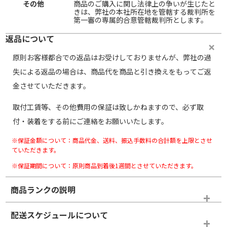
その他
商品のご購入に関し法律上の争いが生じたと
きは、弊社の本社所在地を管轄する裁判所を
第一審の専属的合意管轄裁判所とします。
返品について
原則お客様都合での返品はお受けしておりませんが、弊社の過
失による返品の場合は、商品代を商品と引き換えをもってご返
金させていただきます。
取付工賃等、その他費用の保証は致しかねますので、必ず取
付・装着をする前にご連絡をお願いいたします。
※保証金額について：商品代金、送料、振込手数料の合計額を上限とさせ
ていただきます。
※保証期間について：原則商品到着後1週間とさせていただきます。
商品ランクの説明
※商品ランクは出品者の主観により判断しておりますので、あら
配送スケジュールについて
かじめご了承ください。