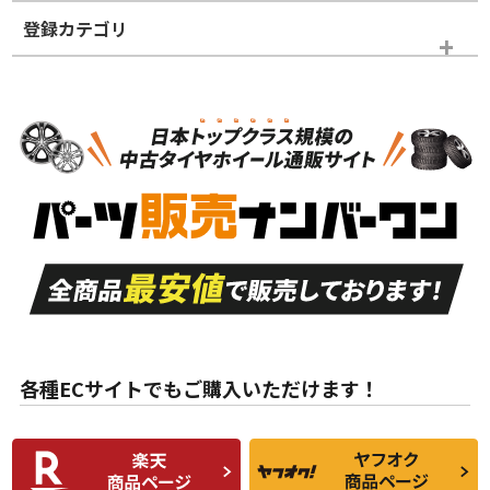
登録カテゴリ
ホイールランク
タイヤランク
スタッドレスタイヤホイールセット
N
N
スタッドレスタイヤホイールセット
15インチ
＞
新品・新品未使用品
新品・新品未使用品
新車外し品（新古
S
S
新車外し品（新古
品）、イボ・ライン
品）
付き
走行距離も少なく、
走行距離も少なく、
A
A
目立つ傷もほとんど
非常に状態の良い中
ない中古品
古品
目立たない程度の使
走行距離・偏磨耗は
B
B
用傷があるが、良質
少ない、劣化のほと
な中古品
んどない中古品
各種ECサイトでもご購入いただけます！
使用感や傷があり、
偏磨耗・劣化は感じ
C
C
比較的きれいな中古
られるが、使用に問
品
題のない中古品