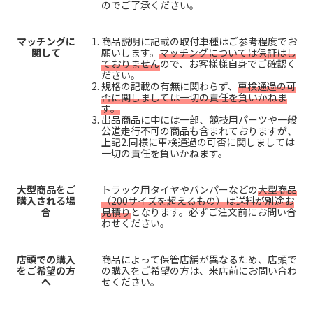
のでご了承ください。
マッチングに
商品説明に記載の取付車種はご参考程度でお
関して
願いします。
マッチングについては保証はし
ておりません
ので、お客様様自身でご確認く
ださい。
規格の記載の有無に関わらず、
車検通過の可
否に関しましては一切の責任を負いかねま
す。
出品商品に中には一部、競技用パーツや一般
公道走行不可の商品も含まれておりますが、
上記2.同様に車検通過の可否に関しましては
一切の責任を負いかねます。
大型商品をご
トラック用タイヤやバンパーなどの
大型商品
購入される場
（200サイズを超えるもの）は送料が別途お
合
見積り
となります。必ずご注文前にお問い合
わせください。
店頭での購入
商品によって保管店舗が異なるため、店頭で
をご希望の方
の購入をご希望の方は、来店前にお問い合わ
へ
せください。