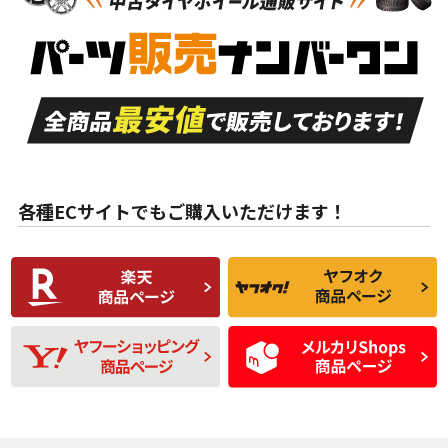
新車外し品（新古
S
S
新車外し品（新古
品）、イボ・ライン
品）
付き
走行距離も少なく、
走行距離も少なく、
A
A
目立つ傷もほとんど
非常に状態の良い中
ない中古品
古品
目立たない程度の使
走行距離・偏磨耗は
B
B
用傷があるが、良質
少ない、劣化のほと
な中古品
んどない中古品
各種ECサイトでもご購入いただけます！
使用感や傷があり、
偏磨耗・劣化は感じ
C
C
比較的きれいな中古
られるが、使用に問
品
題のない中古品
残り溝も少なく、偏
使用感や目立つ傷が
D
D
磨耗がみられ、短期
あり、一般的な中古
間使用できるくらい
品
の中古品
使用感や大きな傷が
即タイヤ交換レベル
J
J
あり、落ちない汚れ
のタイヤ。ジャンク
がある。ジャンク品
品