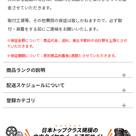
金させていただきます。
取付工賃等、その他費用の保証は致しかねますので、必ず取
付・装着をする前にご連絡をお願いいたします。
※保証金額について：商品代金、送料、振込手数料の合計額を上限とさせ
ていただきます。
※保証期間について：原則商品到着後1週間とさせていただきます。
商品ランクの説明
※商品ランクは出品者の主観により判断しておりますので、あら
配送スケジュールについて
かじめご了承ください。
登録カテゴリ
ホイールランク
タイヤランク
スタッドレスタイヤホイールセット
N
N
スタッドレスタイヤホイールセット
17インチ
＞
新品・新品未使用品
新品・新品未使用品