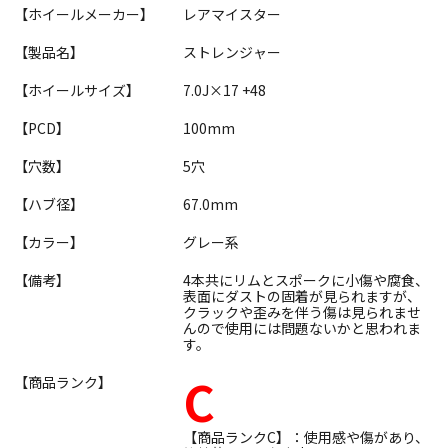
【ホイールメーカー】
レアマイスター
【製品名】
ストレンジャー
【ホイールサイズ】
7.0J×17 +48
【PCD】
100mm
【穴数】
5穴
【ハブ径】
67.0mm
【カラー】
グレー系
【備考】
4本共にリムとスポークに小傷や腐食、
表面にダストの固着が見られますが、
クラックや歪みを伴う傷は見られませ
んので使用には問題ないかと思われま
す。
C
【商品ランク】
【商品ランクC】：使用感や傷があり、