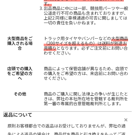
す。
出品商品に中には一部、競技用パーツや一般
公道走行不可の商品も含まれておりますが、
上記2.同様に車検通過の可否に関しましては
一切の責任を負いかねます。
大型商品をご
トラック用タイヤやバンパーなどの
大型商品
購入される場
（200サイズを超えるもの）は送料が別途お
合
見積り
となります。必ずご注文前にお問い合
わせください。
店頭での購入
商品によって保管店舗が異なるため、店頭で
をご希望の方
の購入をご希望の方は、来店前にお問い合わ
へ
せください。
その他
商品のご購入に関し法律上の争いが生じたと
きは、弊社の本社所在地を管轄する裁判所を
第一審の専属的合意管轄裁判所とします。
返品について
原則お客様都合での返品はお受けしておりませんが、弊社の過
失による返品の場合は、商品代を商品と引き換えをもってご返