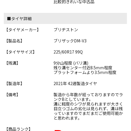
比較的きれいな中古品
■タイヤ詳細
【タイヤメーカー】
ブリヂストン
【製品名】
ブリザックDM-V3
【タイヤサイズ】
225/60R17 99Q
【残溝】
9分山程度 (バリ溝)
残り溝センター付近8.5ｍｍ程度
プラットフォームより3.5ｍｍ程度
【製造年】
2021年 42週製造タイヤ
【備考】
製造から年数が経っておりますのでラ
ンクBとしています。
溝に軽度のシワが見られますが大きく
目立つゴムの劣化は見られず、溝は残
っていますのでまだまだご使用可能か
と思われます。
【商品ランク】