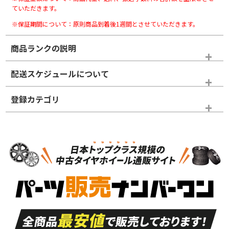
ていただきます。
※保証期間について：原則商品到着後1週間とさせていただきます。
商品ランクの説明
※商品ランクは出品者の主観により判断しておりますので、あら
配送スケジュールについて
かじめご了承ください。
登録カテゴリ
ホイールランク
タイヤランク
スタッドレスタイヤホイールセット
N
N
スタッドレスタイヤホイールセット
15インチ
＞
新品・新品未使用品
新品・新品未使用品
新車外し品（新古
S
S
新車外し品（新古
品）、イボ・ライン
品）
付き
走行距離も少なく、
走行距離も少なく、
A
A
目立つ傷もほとんど
非常に状態の良い中
ない中古品
古品