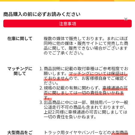
商品購入の前に必ずお読みください
注意事項
在庫に関して
複数の媒体で販売しております。まれにほぼ
同時に他の媒体・販売サイトにて完売した商
品に関して、販売できない場合がございます
のでご了承ください。
マッチングに
商品説明に記載の取付車種はご参考程度でお
関して
願いします。
マッチングについては保証はし
ておりません
ので、お客様様自身でご確認く
ださい。
規格の記載の有無に関わらず、
車検通過の可
否に関しましては一切の責任を負いかねま
す。
出品商品に中には一部、競技用パーツや一般
公道走行不可の商品も含まれておりますが、
上記2.同様に車検通過の可否に関しましては
一切の責任を負いかねます。
大型商品をご
トラック用タイヤやバンパーなどの
大型商品