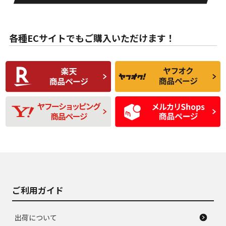
目立たない程度の使
走行距離・偏磨耗は
B
B
用傷があるが、良質
少ない、劣化のほと
な中古品
んどない中古品
各種ECサイトでもご購入いただけます！
使用感や傷があり、
偏磨耗・劣化は感じ
C
C
比較的きれいな中古
られるが、使用に問
品
題のない中古品
残り溝も少なく、偏
使用感や目立つ傷が
D
D
磨耗がみられ、短期
あり、一般的な中古
間使用できるくらい
品
の中古品
使用感や大きな傷が
即タイヤ交換レベル
J
J
あり、落ちない汚れ
のタイヤ。ジャンク
がある。ジャンク品
品
ご利用ガイド
出荷について