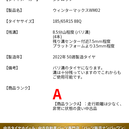
【製品名】
ウィンターマックスWM02
【タイヤサイズ】
185/65R15 88Q
【残溝】
8.5分山程度 (バリ溝)
(4本)
残り溝センター付近7.5ｍｍ程度
プラットフォームより3.5ｍｍ程度
【製造年】
2022年 50週製造タイヤ
【備考】
バリ溝のタイヤになります。
溝は十分残っていますのでこれからも
ご使用可能です。
A
【商品ランク】
【商品ランクA】：走行距離は少なく、
非常に状態の良い中古品