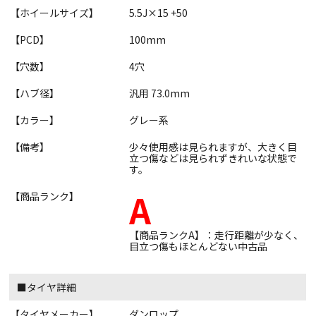
【ホイールサイズ】
5.5J×15 +50
【PCD】
100mm
【穴数】
4穴
【ハブ径】
汎用 73.0mm
【カラー】
グレー系
【備考】
少々使用感は見られますが、大きく目
立つ傷などは見られずきれいな状態で
す。
A
【商品ランク】
【商品ランクA】：走行距離が少なく、
目立つ傷もほとんどない中古品
■タイヤ詳細
【タイヤメーカー】
ダンロップ