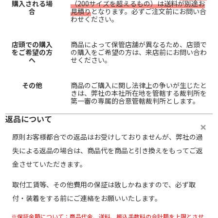
購入される場
（200サイズを超えるもの）は送料が別途お
合
見積り
となります。必ずご注文前にお問い合
わせください。
店頭での購入
商品によって保管店舗が異なるため、店頭で
をご希望の方
の購入をご希望の方は、来店前にお問い合わ
へ
せください。
その他
商品のご購入に関し法律上の争いが生じたと
きは、弊社の本社所在地を管轄する裁判所を
第一審の専属的合意管轄裁判所とします。
返品について
原則お客様都合での返品はお受けしておりませんが、弊社の過
失による返品の場合は、商品代を商品と引き換えをもってご返
金させていただきます。
取付工賃等、その他費用の保証は致しかねますので、必ず取
付・装着をする前にご連絡をお願いいたします。
※保証金額について：商品代金、送料、振込手数料の合計額を上限とさせ