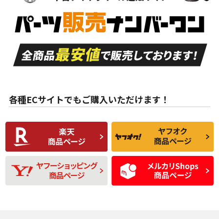
新車外し品（新古
S
S
新車外し品（新古
品）、イボ・ライン
品）
付き
走行距離も少なく、
走行距離も少なく、
A
A
目立つ傷もほとんど
非常に状態の良い中
ない中古品
古品
目立たない程度の使
走行距離・偏磨耗は
B
B
用傷があるが、良質
少ない、劣化のほと
な中古品
んどない中古品
各種ECサイトでもご購入いただけます！
使用感や傷があり、
偏磨耗・劣化は感じ
C
C
比較的きれいな中古
られるが、使用に問
品
題のない中古品
残り溝も少なく、偏
使用感や目立つ傷が
D
D
磨耗がみられ、短期
あり、一般的な中古
間使用できるくらい
品
の中古品
使用感や大きな傷が
即タイヤ交換レベル
J
J
あり、落ちない汚れ
のタイヤ。ジャンク
がある。ジャンク品
品