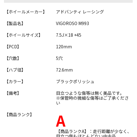
【ホイールメーカー】
アドバンティ レーシング
【製品名】
VIGOROSO M993
【ホイールサイズ】
7.5J×18 +45
【PCD】
120mm
【穴数】
5穴
【ハブ径】
72.6mm
【カラー】
ブラックポリッシュ
【備考】
目立つような傷等は無く美品です。
※保管時の微細な傷等はご了承くださ
い
A
【商品ランク】
【商品ランクA】：走行距離が少なく、
目立つ傷もほとんどない中古品