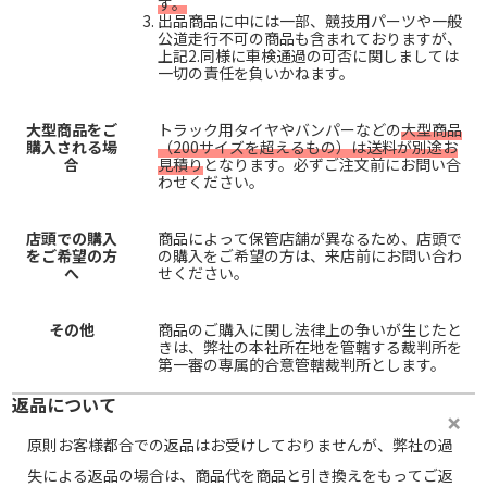
す。
出品商品に中には一部、競技用パーツや一般
公道走行不可の商品も含まれておりますが、
上記2.同様に車検通過の可否に関しましては
一切の責任を負いかねます。
大型商品をご
トラック用タイヤやバンパーなどの
大型商品
購入される場
（200サイズを超えるもの）は送料が別途お
合
見積り
となります。必ずご注文前にお問い合
わせください。
店頭での購入
商品によって保管店舗が異なるため、店頭で
をご希望の方
の購入をご希望の方は、来店前にお問い合わ
へ
せください。
その他
商品のご購入に関し法律上の争いが生じたと
きは、弊社の本社所在地を管轄する裁判所を
第一審の専属的合意管轄裁判所とします。
返品について
原則お客様都合での返品はお受けしておりませんが、弊社の過
失による返品の場合は、商品代を商品と引き換えをもってご返