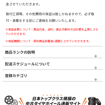
金させていただきます。
取付工賃等、その他費用の保証は致しかねますので、必ず取
付・装着をする前にご連絡をお願いいたします。
※保証金額について：商品代金、送料、振込手数料の合計額を上限とさせ
ていただきます。
※保証期間について：原則商品到着後1週間とさせていただきます。
商品ランクの説明
※商品ランクは出品者の主観により判断しておりますので、あら
配送スケジュールについて
かじめご了承ください。
登録カテゴリ
ホイールランク
タイヤランク
スタッドレスタイヤホイールセット
N
N
スタッドレスタイヤホイールセット
18インチ
＞
新品・新品未使用品
新品・新品未使用品