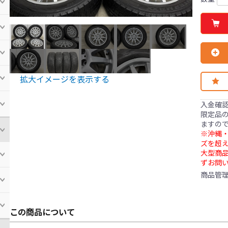
拡大イメージを表示する
入金確
限定品の
ますの
※沖縄・
ズを超え
大型商
ずお問
商品管
この商品について