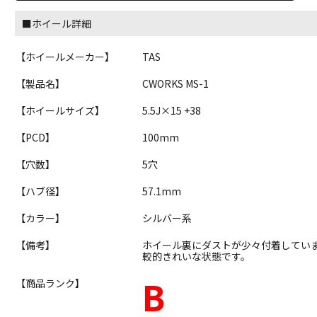
■ホイール詳細
【ホイールメーカー】
TAS
【製品名】
CWORKS MS-1
【ホイールサイズ】
5.5J×15 +38
【PCD】
100mm
【穴数】
5穴
【ハブ径】
57.1mm
【カラー】
シルバー系
【備考】
ホイール裏にダストが少々付着してい
較的きれいな状態です。
B
【商品ランク】