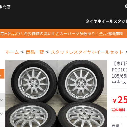
専門店
パーツ販売ナンバーワン
タイヤホイール
スタッ
すべてのサイズ
14インチ以下
15インチ
16インチ
17インチ
18インチ
19インチ
20インチ
21インチ
22インチ
23インチ以上
すべて
14イ
15イン
16イン
17イン
18イン
19イン
20イン
21イン
22イン
23イ
毎日出品中！希少価値の高い中古カーパーツ多数あり！全品送料無料！
ホーム
商品一覧
スタッドレスタイヤホイールセット
【専用設計
PCD1
185/
中古 
2
￥
送料無料
数量