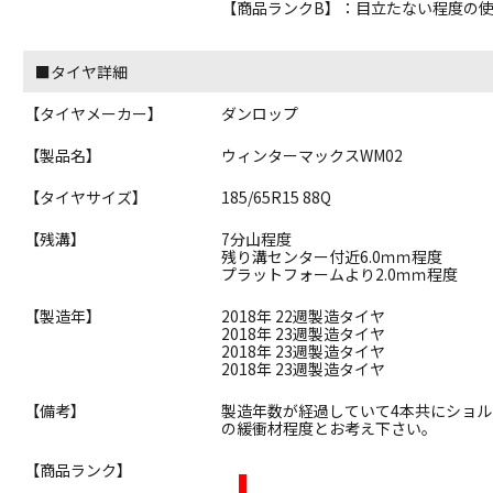
【商品ランクB】：目立たない程度の
■タイヤ詳細
【タイヤメーカー】
ダンロップ
【製品名】
ウィンターマックスWM02
【タイヤサイズ】
185/65R15 88Q
【残溝】
7分山程度
残り溝センター付近6.0ｍｍ程度
プラットフォームより2.0ｍｍ程度
【製造年】
2018年 22週製造タイヤ
2018年 23週製造タイヤ
2018年 23週製造タイヤ
2018年 23週製造タイヤ
【備考】
製造年数が経過していて4本共にショ
の緩衝材程度とお考え下さい。
J
【商品ランク】