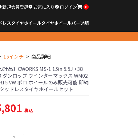
新規会員登録
お気に入り
ログイン
0
ドレスタイヤホイール
タイヤ
ホイール
パーツ類
のサイズ
ンチ以下
チ
チ
チ
チ
チ
チ
チ
チ
ンチ以上
すべてのサイズ
14インチ以下
15インチ
16インチ
17インチ
18インチ
19インチ
20インチ
21インチ
22インチ
23インチ以上
すべてのサイズ
14インチ以下
15インチ
16インチ
17インチ
18インチ
19インチ
20インチ
21インチ
22インチ
23インチ以上
すべてのパーツ
15インチ
商品詳細
品】CWORKS MS-1 15in 5.5J +38
00 ダンロップ ウインターマックス WM02
65R15 VW ポロ ホイールのみ販売可能 即納
スタッドレスタイヤホイールセット
5,801
税込