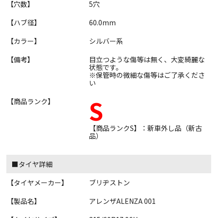
【穴数】
5穴
【ハブ径】
60.0mm
【カラー】
シルバー系
【備考】
目立つような傷等は無く、大変綺麗な
状態です。
※保管時の微細な傷等はご了承くださ
い
S
【商品ランク】
【商品ランクS】：新車外し品（新古
品）
■タイヤ詳細
【タイヤメーカー】
ブリヂストン
【製品名】
アレンザALENZA 001