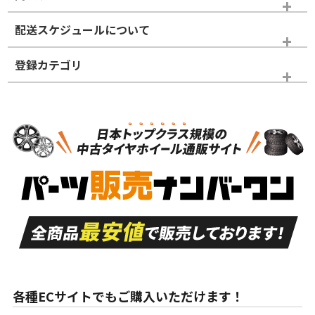
※商品ランクは出品者の主観により判断しておりますので、あら
配送スケジュールについて
かじめご了承ください。
登録カテゴリ
ホイールランク
タイヤランク
タイヤホイールセット
N
N
タイヤホイールセット
17インチ
＞
新品・新品未使用品
新品・新品未使用品
新車外し品（新古
S
S
新車外し品（新古
品）、イボ・ライン
品）
付き
走行距離も少なく、
走行距離も少なく、
A
A
目立つ傷もほとんど
非常に状態の良い中
ない中古品
古品
目立たない程度の使
走行距離・偏磨耗は
B
B
用傷があるが、良質
少ない、劣化のほと
な中古品
んどない中古品
各種ECサイトでもご購入いただけます！