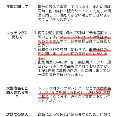
在庫に関して
複数の媒体で販売しております。まれにほぼ
同時に他の媒体・販売サイトにて完売した商
品に関して、販売できない場合がございます
のでご了承ください。
マッチングに
商品説明に記載の取付車種はご参考程度でお
関して
願いします。
マッチングについては保証はし
ておりません
ので、お客様様自身でご確認く
ださい。
規格の記載の有無に関わらず、
車検通過の可
否に関しましては一切の責任を負いかねま
す。
出品商品に中には一部、競技用パーツや一般
公道走行不可の商品も含まれておりますが、
上記2.同様に車検通過の可否に関しましては
一切の責任を負いかねます。
大型商品をご
トラック用タイヤやバンパーなどの
大型商品
購入される場
（200サイズを超えるもの）は送料が別途お
合
見積り
となります。必ずご注文前にお問い合
わせください。
店頭での購入
商品によって保管店舗が異なるため、店頭で