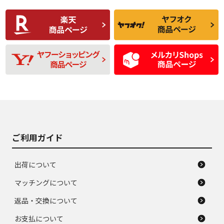
使用感や傷があり、
偏磨耗・劣化は感じ
C
C
比較的きれいな中古
られるが、使用に問
品
題のない中古品
残り溝も少なく、偏
使用感や目立つ傷が
D
D
磨耗がみられ、短期
あり、一般的な中古
間使用できるくらい
品
の中古品
使用感や大きな傷が
即タイヤ交換レベル
J
J
あり、落ちない汚れ
のタイヤ。ジャンク
がある。ジャンク品
品
ご利用ガイド
出荷について
マッチングについて
返品・交換について
お支払について