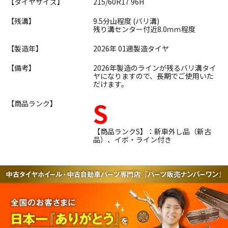
【タイヤサイズ】
215/60R17 96H
【残溝】
9.5分山程度 (バリ溝)
残り溝センター付近8.0ｍｍ程度
【製造年】
2026年 01週製造タイヤ
【備考】
2026年製造のラインが残るバリ溝タイ
ヤになりますので、長期でご使用いた
だけます。
S
【商品ランク】
【商品ランクS】：新車外し品（新古
品）、イボ・ライン付き