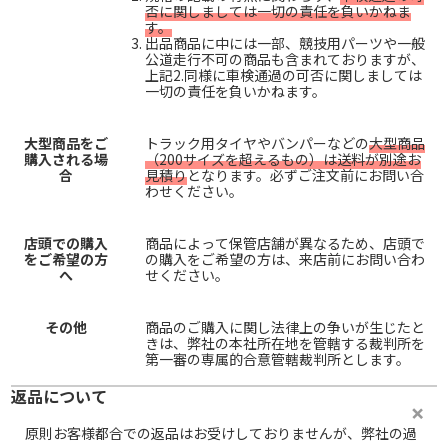
否に関しましては一切の責任を負いかねま
す。
出品商品に中には一部、競技用パーツや一般
公道走行不可の商品も含まれておりますが、
上記2.同様に車検通過の可否に関しましては
一切の責任を負いかねます。
大型商品をご
トラック用タイヤやバンパーなどの
大型商品
購入される場
（200サイズを超えるもの）は送料が別途お
合
見積り
となります。必ずご注文前にお問い合
わせください。
店頭での購入
商品によって保管店舗が異なるため、店頭で
をご希望の方
の購入をご希望の方は、来店前にお問い合わ
へ
せください。
その他
商品のご購入に関し法律上の争いが生じたと
きは、弊社の本社所在地を管轄する裁判所を
第一審の専属的合意管轄裁判所とします。
返品について
原則お客様都合での返品はお受けしておりませんが、弊社の過