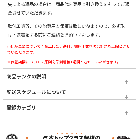
失による返品の場合は、商品代を商品と引き換えをもってご返
金させていただきます。
取付工賃等、その他費用の保証は致しかねますので、必ず取
付・装着をする前にご連絡をお願いいたします。
※保証金額について：商品代金、送料、振込手数料の合計額を上限とさせ
ていただきます。
※保証期間について：原則商品到着後1週間とさせていただきます。
商品ランクの説明
※商品ランクは出品者の主観により判断しておりますので、あら
配送スケジュールについて
かじめご了承ください。
登録カテゴリ
ホイールランク
タイヤランク
スタッドレスタイヤホイールセット
N
N
スタッドレスタイヤホイールセット
17インチ
＞
新品・新品未使用品
新品・新品未使用品