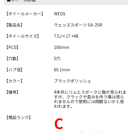
【ホイールメーカー】
WEDS
【製品名】
ウェッズスポーツ SA-25R
【ホイールサイズ】
7.5J×17 +48
【PCD】
100mm
【穴数】
5穴
【ハブ径】
65.1mm
【カラー】
ブラックポリッシュ
【備考】
4本共にリムとスポークに傷が見られま
すが、クラックや歪みを伴う傷は見ら
れませんので使用には問題ないかと思
われます。
C
【商品ランク】