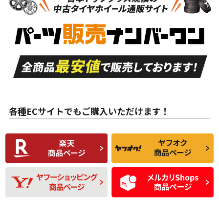
新車外し品（新古
S
S
新車外し品（新古
品）、イボ・ライン
品）
付き
走行距離も少なく、
走行距離も少なく、
A
A
目立つ傷もほとんど
非常に状態の良い中
ない中古品
古品
目立たない程度の使
走行距離・偏磨耗は
B
B
用傷があるが、良質
少ない、劣化のほと
な中古品
んどない中古品
各種ECサイトでもご購入いただけます！
使用感や傷があり、
偏磨耗・劣化は感じ
C
C
比較的きれいな中古
られるが、使用に問
品
題のない中古品
残り溝も少なく、偏
使用感や目立つ傷が
D
D
磨耗がみられ、短期
あり、一般的な中古
間使用できるくらい
品
の中古品
使用感や大きな傷が
即タイヤ交換レベル
J
J
あり、落ちない汚れ
のタイヤ。ジャンク