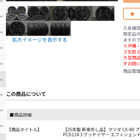
入金確
限定品の
拡大イメージを表示する
ますの
※沖縄・
ズを超え
大型商
ずお問
商品管
この商品について
■商品詳細
【商品タイトル】
【25年製 新車外し品】マツダ CX-80 プレ
PCD114.3 グッドイヤー エフィシェントグ