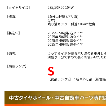
【タイヤサイズ】
235/50R20 104W
【残溝】
9.5分山程度 (バリ溝)
(2本)
残り溝センター付近7.0ｍｍ程度
【製造年】
2025年 50週製造タイヤ
2025年 50週製造タイヤ
2025年 49週製造タイヤ
2025年 49週製造タイヤ
【備考】
うっすらイボが残るバリ溝の新車外し
溝残り十分ですので長くお使いいただ
S
【商品ランク】
【商品ランクS】：新車外し品（新古