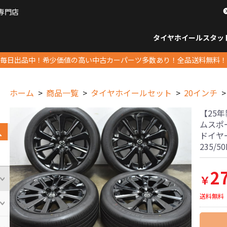
専門店
パーツ販売ナンバーワン
タイヤホイール
スタッ
すべてのサイズ
14インチ以下
15インチ
16インチ
17インチ
18インチ
19インチ
20インチ
21インチ
22インチ
23インチ以上
すべて
14イ
15イン
16イン
17イン
18イン
19イン
20イン
21イン
22イン
23イ
毎日出品中！希少価値の高い中古カーパーツ多数あり！全品送料無料！
ホーム
商品一覧
タイヤホイールセット
20インチ
【25年
ムスポーツ
ドイヤ
235/
2
￥
送料無料