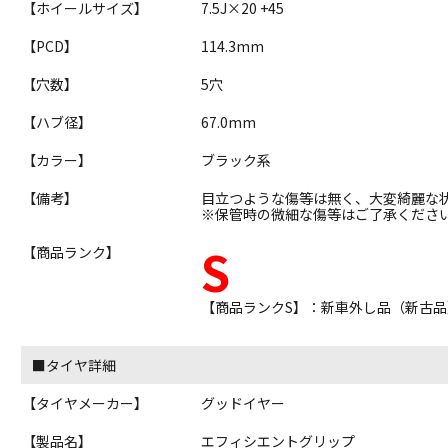
【ホイールサイズ】
7.5J×20 +45
【PCD】
114.3mm
【穴数】
5穴
【ハブ径】
67.0mm
【カラー】
ブラック系
【備考】
目立つような傷等は無く、大変綺麗な
※保管時の微細な傷等はご了承くださ
S
【商品ランク】
【商品ランクS】：新車外し品（新古品
■タイヤ詳細
【タイヤメーカー】
グッドイヤー
【製品名】
エフィシエントグリップ