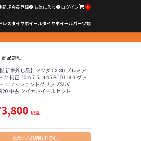
新規会員登録
お気に入り
ログイン
0
ドレスタイヤホイール
タイヤ
ホイール
パーツ類
のサイズ
ンチ以下
チ
チ
チ
チ
チ
チ
チ
チ
ンチ以上
すべてのサイズ
14インチ以下
15インチ
16インチ
17インチ
18インチ
19インチ
20インチ
21インチ
22インチ
23インチ以上
すべてのサイズ
14インチ以下
15インチ
16インチ
17インチ
18インチ
19インチ
20インチ
21インチ
22インチ
23インチ以上
すべてのパーツ
商品詳細
製 新車外し品】マツダ CX-80 プレミア
 純正 20in 7.5J +45 PCD114.3 グッ
ー エフィシェントグリップSUV
50R20 中古 タイヤホイールセット
73,800
税込
ただいま品切れ中です。