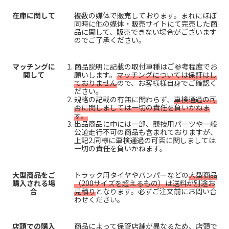
在庫に関して
複数の媒体で販売しております。まれにほぼ
同時に他の媒体・販売サイトにて完売した商
品に関して、販売できない場合がございます
のでご了承ください。
マッチングに
商品説明に記載の取付車種はご参考程度でお
関して
願いします。
マッチングについては保証はし
ておりません
ので、お客様様自身でご確認く
ださい。
規格の記載の有無に関わらず、
車検通過の可
否に関しましては一切の責任を負いかねま
す。
出品商品に中には一部、競技用パーツや一般
公道走行不可の商品も含まれておりますが、
上記2.同様に車検通過の可否に関しましては
一切の責任を負いかねます。
大型商品をご
トラック用タイヤやバンパーなどの
大型商品
購入される場
（200サイズを超えるもの）は送料が別途お
合
見積り
となります。必ずご注文前にお問い合
わせください。
店頭での購入
商品によって保管店舗が異なるため、店頭で