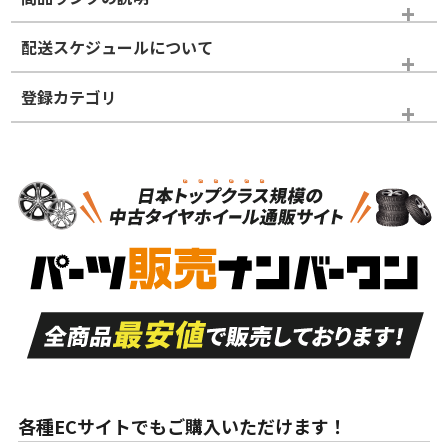
※商品ランクは出品者の主観により判断しておりますので、あら
配送スケジュールについて
かじめご了承ください。
登録カテゴリ
ホイールランク
タイヤランク
ホイールのみ
N
N
ホイールのみ
19インチ
＞
新品・新品未使用品
新品・新品未使用品
新車外し品（新古
S
S
新車外し品（新古
品）、イボ・ライン
品）
付き
走行距離も少なく、
走行距離も少なく、
A
A
目立つ傷もほとんど
非常に状態の良い中
ない中古品
古品
目立たない程度の使
走行距離・偏磨耗は
B
B
用傷があるが、良質
少ない、劣化のほと
な中古品
んどない中古品
各種ECサイトでもご購入いただけます！