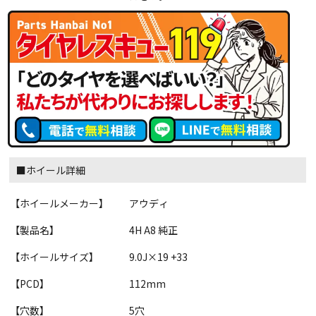
■ホイール詳細
【ホイールメーカー】
アウディ
【製品名】
4H A8 純正
【ホイールサイズ】
9.0J×19 +33
【PCD】
112mm
【穴数】
5穴