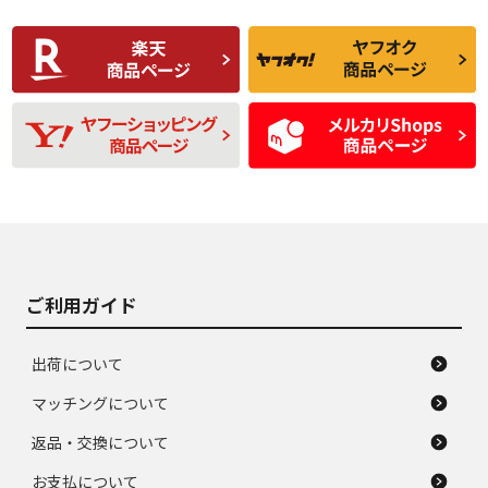
使用感や傷があり、
偏磨耗・劣化は感じ
C
C
比較的きれいな中古
られるが、使用に問
品
題のない中古品
残り溝も少なく、偏
使用感や目立つ傷が
D
D
磨耗がみられ、短期
あり、一般的な中古
間使用できるくらい
品
の中古品
使用感や大きな傷が
即タイヤ交換レベル
J
J
あり、落ちない汚れ
のタイヤ。ジャンク
がある。ジャンク品
品
ご利用ガイド
出荷について
マッチングについて
返品・交換について
お支払について