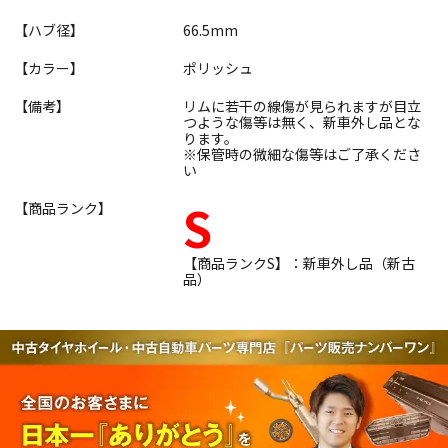
【ハブ径】
66.5mm
【カラー】
ポリッシュ
【備考】
リムに若干の線傷が見られますが目立
つような傷等は無く、新車外し品とな
ります。
※保管時の微細な傷等はご了承くださ
い
S
【商品ランク】
【商品ランクS】：新車外し品（新古
品）