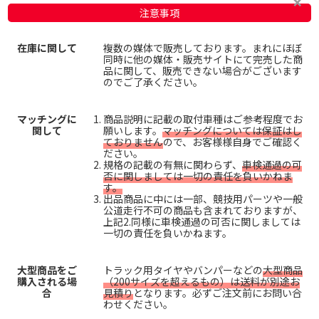
注意事項
在庫に関して
複数の媒体で販売しております。まれにほぼ
同時に他の媒体・販売サイトにて完売した商
品に関して、販売できない場合がございます
のでご了承ください。
マッチングに
商品説明に記載の取付車種はご参考程度でお
関して
願いします。
マッチングについては保証はし
ておりません
ので、お客様様自身でご確認く
ださい。
規格の記載の有無に関わらず、
車検通過の可
否に関しましては一切の責任を負いかねま
す。
出品商品に中には一部、競技用パーツや一般
公道走行不可の商品も含まれておりますが、
上記2.同様に車検通過の可否に関しましては
一切の責任を負いかねます。
大型商品をご
トラック用タイヤやバンパーなどの
大型商品
購入される場
（200サイズを超えるもの）は送料が別途お
合
見積り
となります。必ずご注文前にお問い合
わせください。