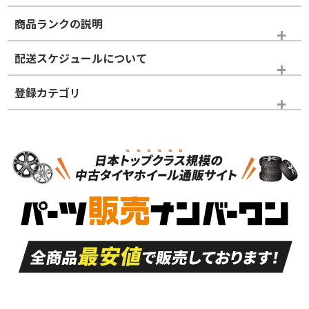
商品ランクの説明
※商品ランクは出品者の主観により判断しておりますので、あら
配送スケジュールについて
かじめご了承ください。
登録カテゴリ
ホイールランク
タイヤランク
タイヤホイールセット
N
N
タイヤホイールセット
18インチ
＞
新品・新品未使用品
新品・新品未使用品
新車外し品（新古
S
S
新車外し品（新古
品）、イボ・ライン
品）
付き
走行距離も少なく、
走行距離も少なく、
A
A
目立つ傷もほとんど
非常に状態の良い中
ない中古品
古品
目立たない程度の使
走行距離・偏磨耗は
B
B
用傷があるが、良質
少ない、劣化のほと