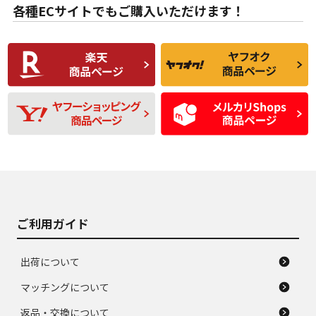
な中古品
んどない中古品
各種ECサイトでもご購入いただけます！
使用感や傷があり、
偏磨耗・劣化は感じ
C
C
比較的きれいな中古
られるが、使用に問
品
題のない中古品
残り溝も少なく、偏
使用感や目立つ傷が
D
D
磨耗がみられ、短期
あり、一般的な中古
間使用できるくらい
品
の中古品
使用感や大きな傷が
即タイヤ交換レベル
J
J
あり、落ちない汚れ
のタイヤ。ジャンク
がある。ジャンク品
品
ご利用ガイド
出荷について
マッチングについて
返品・交換について