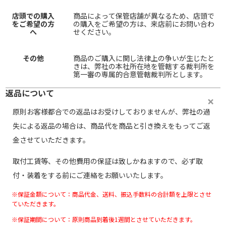
店頭での購入
商品によって保管店舗が異なるため、店頭で
をご希望の方
の購入をご希望の方は、来店前にお問い合わ
へ
せください。
その他
商品のご購入に関し法律上の争いが生じたと
きは、弊社の本社所在地を管轄する裁判所を
第一審の専属的合意管轄裁判所とします。
返品について
原則お客様都合での返品はお受けしておりませんが、弊社の過
失による返品の場合は、商品代を商品と引き換えをもってご返
金させていただきます。
取付工賃等、その他費用の保証は致しかねますので、必ず取
付・装着をする前にご連絡をお願いいたします。
※保証金額について：商品代金、送料、振込手数料の合計額を上限とさせ
ていただきます。
※保証期間について：原則商品到着後1週間とさせていただきます。