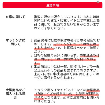
注意事項
在庫に関して
複数の媒体で販売しております。まれにほぼ
同時に他の媒体・販売サイトにて完売した商
品に関して、販売できない場合がございます
のでご了承ください。
マッチングに
商品説明に記載の取付車種はご参考程度でお
関して
願いします。
マッチングについては保証はし
ておりません
ので、お客様様自身でご確認く
ださい。
規格の記載の有無に関わらず、
車検通過の可
否に関しましては一切の責任を負いかねま
す。
出品商品に中には一部、競技用パーツや一般
公道走行不可の商品も含まれておりますが、
上記2.同様に車検通過の可否に関しましては
一切の責任を負いかねます。
大型商品をご
トラック用タイヤやバンパーなどの
大型商品
購入される場
（200サイズを超えるもの）は送料が別途お
合
見積り
となります。必ずご注文前にお問い合
わせください。