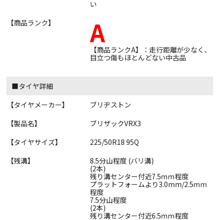
い
A
【商品ランク】
【商品ランクA】：走行距離が少なく、
目立つ傷もほとんどない中古品
■タイヤ詳細
【タイヤメーカー】
ブリヂストン
【製品名】
ブリザックVRX3
【タイヤサイズ】
225/50R18 95Q
【残溝】
8.5分山程度 (バリ溝)
(2本)
残り溝センター付近7.5ｍｍ程度
プラットフォームより3.0mm/2.5ｍｍ
程度
7.5分山程度
(2本)
残り溝センター付近6.5ｍｍ程度