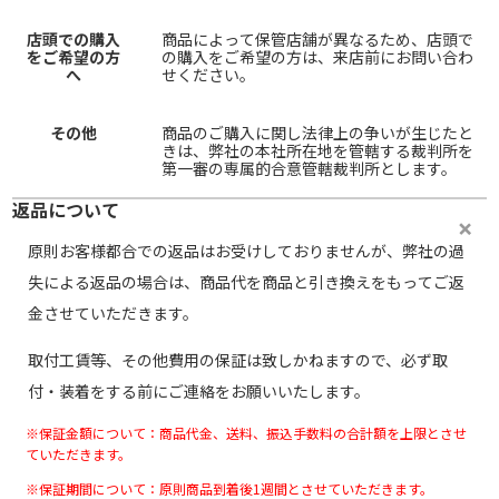
店頭での購入
商品によって保管店舗が異なるため、店頭で
をご希望の方
の購入をご希望の方は、来店前にお問い合わ
へ
せください。
その他
商品のご購入に関し法律上の争いが生じたと
きは、弊社の本社所在地を管轄する裁判所を
第一審の専属的合意管轄裁判所とします。
返品について
原則お客様都合での返品はお受けしておりませんが、弊社の過
失による返品の場合は、商品代を商品と引き換えをもってご返
金させていただきます。
取付工賃等、その他費用の保証は致しかねますので、必ず取
付・装着をする前にご連絡をお願いいたします。
※保証金額について：商品代金、送料、振込手数料の合計額を上限とさせ
ていただきます。
※保証期間について：原則商品到着後1週間とさせていただきます。