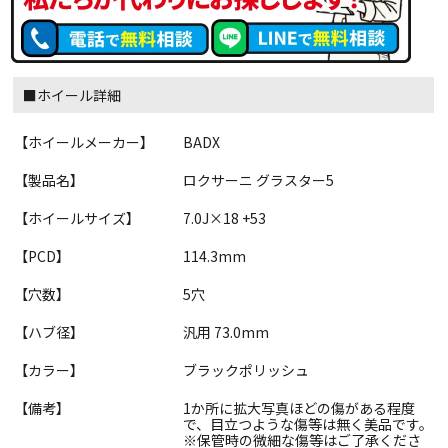
■ホイール詳細
【ホイールメーカー】
BADX
【製品名】
ロクサーニ グラスター5
【ホイールサイズ】
7.0J×18 +53
【PCD】
114.3mm
【穴数】
5穴
【ハブ径】
汎用 73.0mm
【カラー】
ブラックポリッシュ
【備考】
1か所に拡大写真ほどの傷がある程度
で、目立つような傷等は無く美品です。
※保管時の微細な傷等はご了承くださ