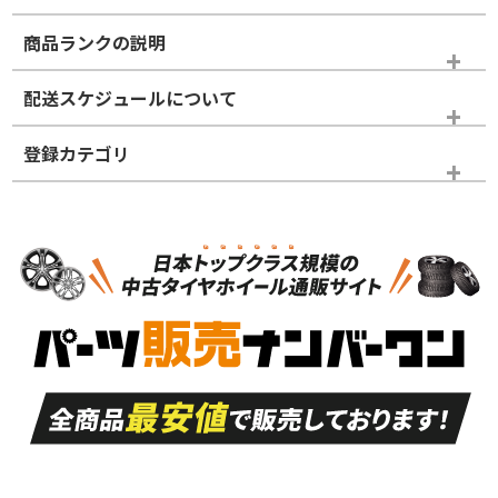
商品ランクの説明
※商品ランクは出品者の主観により判断しておりますので、あら
配送スケジュールについて
かじめご了承ください。
登録カテゴリ
ホイールランク
タイヤランク
スタッドレスタイヤホイールセット
N
N
スタッドレスタイヤホイールセット
18インチ
＞
新品・新品未使用品
新品・新品未使用品
新車外し品（新古
S
S
新車外し品（新古
品）、イボ・ライン
品）
付き
走行距離も少なく、
走行距離も少なく、
A
A
目立つ傷もほとんど
非常に状態の良い中
ない中古品
古品
目立たない程度の使
走行距離・偏磨耗は
B
B
用傷があるが、良質
少ない、劣化のほと