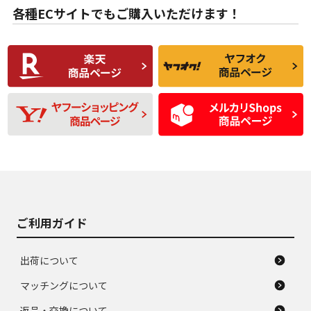
な中古品
んどない中古品
各種ECサイトでもご購入いただけます！
使用感や傷があり、
偏磨耗・劣化は感じ
C
C
比較的きれいな中古
られるが、使用に問
品
題のない中古品
残り溝も少なく、偏
使用感や目立つ傷が
D
D
磨耗がみられ、短期
あり、一般的な中古
間使用できるくらい
品
の中古品
使用感や大きな傷が
即タイヤ交換レベル
J
J
あり、落ちない汚れ
のタイヤ。ジャンク
がある。ジャンク品
品
ご利用ガイド
出荷について
マッチングについて
返品・交換について