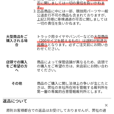
否に関しましては一切の責任を負いかねま
す。
出品商品に中には一部、競技用パーツや一般
公道走行不可の商品も含まれておりますが、
上記2.同様に車検通過の可否に関しましては
一切の責任を負いかねます。
大型商品をご
トラック用タイヤやバンパーなどの
大型商品
購入される場
（200サイズを超えるもの）は送料が別途お
合
見積り
となります。必ずご注文前にお問い合
わせください。
店頭での購入
商品によって保管店舗が異なるため、店頭で
をご希望の方
の購入をご希望の方は、来店前にお問い合わ
へ
せください。
その他
商品のご購入に関し法律上の争いが生じたと
きは、弊社の本社所在地を管轄する裁判所を
第一審の専属的合意管轄裁判所とします。
返品について
原則お客様都合での返品はお受けしておりませんが、弊社の過