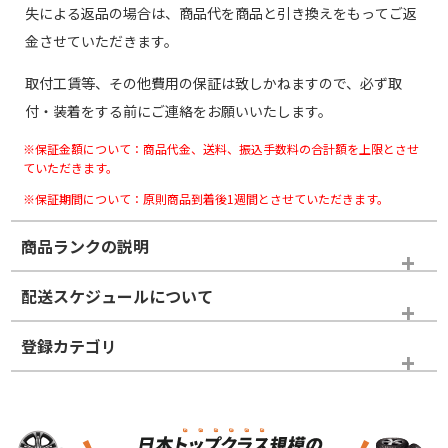
失による返品の場合は、商品代を商品と引き換えをもってご返
金させていただきます。
取付工賃等、その他費用の保証は致しかねますので、必ず取
付・装着をする前にご連絡をお願いいたします。
※保証金額について：商品代金、送料、振込手数料の合計額を上限とさせ
ていただきます。
※保証期間について：原則商品到着後1週間とさせていただきます。
商品ランクの説明
※商品ランクは出品者の主観により判断しておりますので、あら
配送スケジュールについて
かじめご了承ください。
登録カテゴリ
ホイールランク
タイヤランク
スタッドレスタイヤホイールセット
N
N
スタッドレスタイヤホイールセット
17インチ
＞
新品・新品未使用品
新品・新品未使用品