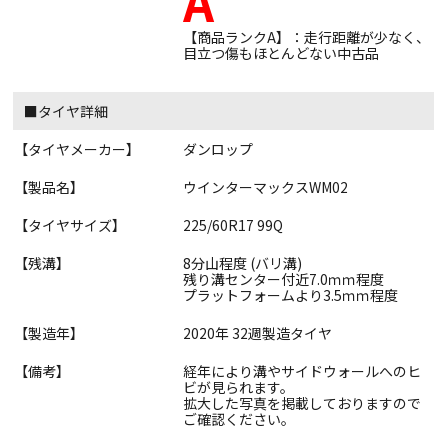
A
【商品ランクA】：走行距離が少なく、
目立つ傷もほとんどない中古品
■タイヤ詳細
【タイヤメーカー】
ダンロップ
【製品名】
ウインターマックスWM02
【タイヤサイズ】
225/60R17 99Q
【残溝】
8分山程度 (バリ溝)
残り溝センター付近7.0ｍｍ程度
プラットフォームより3.5ｍｍ程度
【製造年】
2020年 32週製造タイヤ
【備考】
経年により溝やサイドウォールへのヒ
ビが見られます。
拡大した写真を掲載しておりますので
ご確認ください。