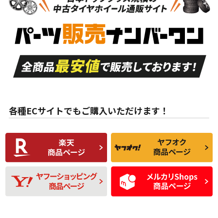
新車外し品（新古
S
S
新車外し品（新古
品）、イボ・ライン
品）
付き
走行距離も少なく、
走行距離も少なく、
A
A
目立つ傷もほとんど
非常に状態の良い中
ない中古品
古品
目立たない程度の使
走行距離・偏磨耗は
B
B
用傷があるが、良質
少ない、劣化のほと
な中古品
んどない中古品
各種ECサイトでもご購入いただけます！
使用感や傷があり、
偏磨耗・劣化は感じ
C
C
比較的きれいな中古
られるが、使用に問
品
題のない中古品
残り溝も少なく、偏
使用感や目立つ傷が
D
D
磨耗がみられ、短期
あり、一般的な中古
間使用できるくらい
品
の中古品
使用感や大きな傷が
即タイヤ交換レベル
J
J
あり、落ちない汚れ
のタイヤ。ジャンク