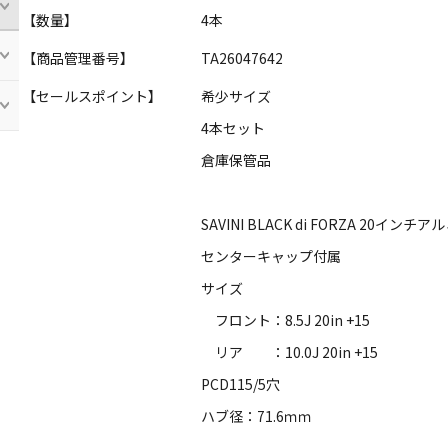
【数量】
4本
【商品管理番号】
TA26047642
【セールスポイント】
希少サイズ
4本セット
倉庫保管品
SAVINI BLACK di FORZA 20イン
センターキャップ付属
サイズ
フロント：8.5J 20in +15
リア ：10.0J 20in +15
PCD115/5穴
ハブ径：71.6ｍｍ