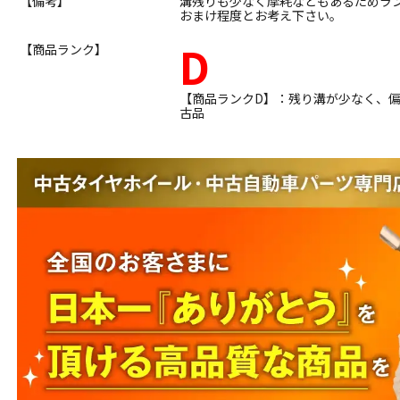
【備考】
溝残りも少なく摩耗などもあるためラ
おまけ程度とお考え下さい。
D
【商品ランク】
【商品ランクD】：残り溝が少なく、
古品