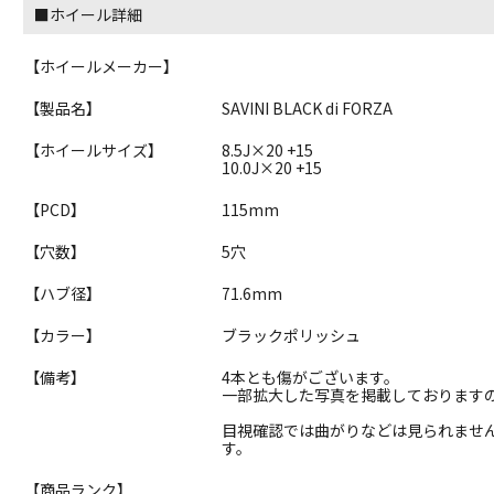
■ホイール詳細
【ホイールメーカー】
【製品名】
SAVINI BLACK di FORZA
【ホイールサイズ】
8.5J×20 +15
10.0J×20 +15
【PCD】
115mm
【穴数】
5穴
【ハブ径】
71.6mm
【カラー】
ブラックポリッシュ
【備考】
4本とも傷がございます。
一部拡大した写真を掲載しております
目視確認では曲がりなどは見られませ
す。
【商品ランク】