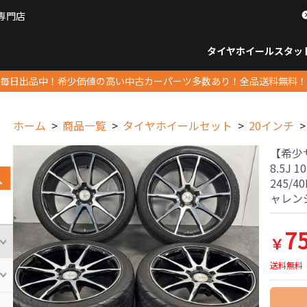
専門店
パーツ販売ナンバーワン
タイヤホイール
スタッ
すべてのサイズ
14インチ以下
15インチ
16インチ
17インチ
18インチ
19インチ
20インチ
21インチ
22インチ
23インチ以上
すべて
14イ
15イン
16イン
17イン
18イン
19イン
20イン
21イン
22イン
23イ
毎日出品中！希少価値の高い中古カーパーツ多数あり！全品送料無料！
ホーム
商品一覧
タイヤホイールセット
20インチ
【希少サイ
8.5J 1
245/4
ャレン
7
￥
送料無料