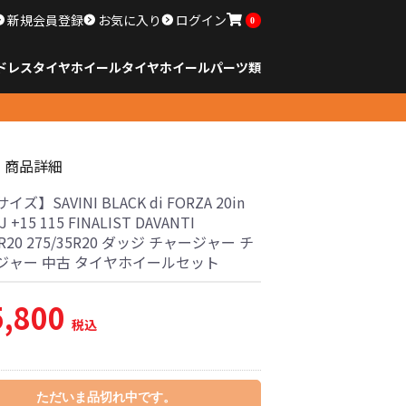
新規会員登録
お気に入り
ログイン
0
ドレスタイヤホイール
タイヤ
ホイール
パーツ類
のサイズ
ンチ以下
チ
チ
チ
チ
チ
チ
チ
チ
ンチ以上
すべてのサイズ
14インチ以下
15インチ
16インチ
17インチ
18インチ
19インチ
20インチ
21インチ
22インチ
23インチ以上
すべてのサイズ
14インチ以下
15インチ
16インチ
17インチ
18インチ
19インチ
20インチ
21インチ
22インチ
23インチ以上
すべてのパーツ
商品詳細
ズ】SAVINI BLACK di FORZA 20in
0J +15 115 FINALIST DAVANTI
0R20 275/35R20 ダッジ チャージャー チ
ジャー 中古 タイヤホイールセット
5,800
税込
ただいま品切れ中です。