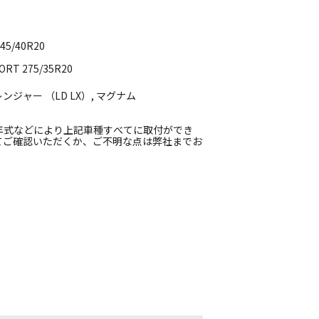
/40R20
T 275/35R20
ンジャー （LD LX）, マグナム
年式などにより上記車種すべてに取付ができ
てご確認いただくか、ご不明な点は弊社までお