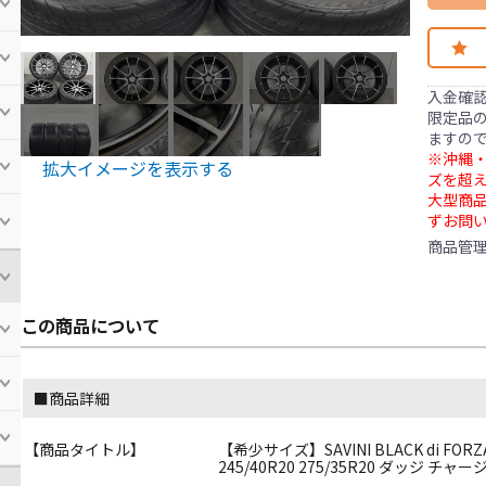
入金確
限定品の
ますの
※沖縄・
拡大イメージを表示する
ズを超え
大型商
ずお問
商品管
この商品について
■商品詳細
【商品タイトル】
【希少サイズ】SAVINI BLACK di FORZA 20
245/40R20 275/35R20 ダッジ 