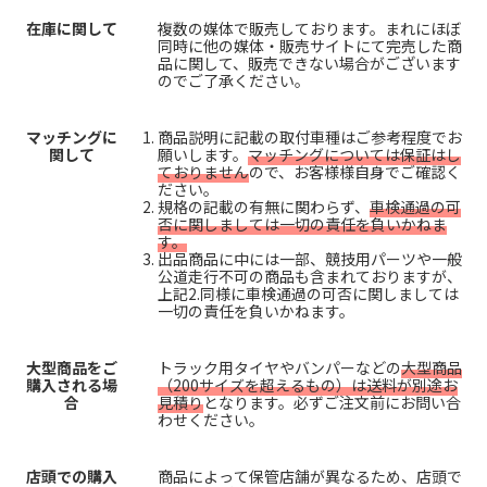
在庫に関して
複数の媒体で販売しております。まれにほぼ
同時に他の媒体・販売サイトにて完売した商
品に関して、販売できない場合がございます
のでご了承ください。
マッチングに
商品説明に記載の取付車種はご参考程度でお
関して
願いします。
マッチングについては保証はし
ておりません
ので、お客様様自身でご確認く
ださい。
規格の記載の有無に関わらず、
車検通過の可
否に関しましては一切の責任を負いかねま
す。
出品商品に中には一部、競技用パーツや一般
公道走行不可の商品も含まれておりますが、
上記2.同様に車検通過の可否に関しましては
一切の責任を負いかねます。
大型商品をご
トラック用タイヤやバンパーなどの
大型商品
購入される場
（200サイズを超えるもの）は送料が別途お
合
見積り
となります。必ずご注文前にお問い合
わせください。
店頭での購入
商品によって保管店舗が異なるため、店頭で