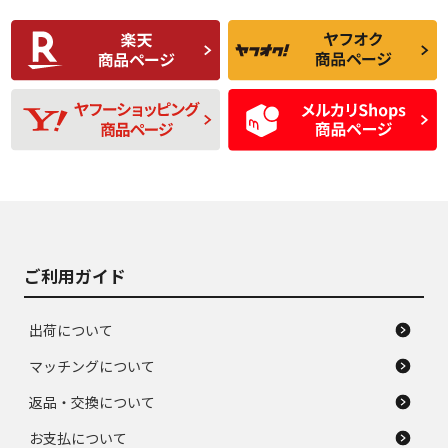
使用感や傷があり、
偏磨耗・劣化は感じ
C
C
比較的きれいな中古
られるが、使用に問
品
題のない中古品
残り溝も少なく、偏
使用感や目立つ傷が
D
D
磨耗がみられ、短期
あり、一般的な中古
間使用できるくらい
品
の中古品
使用感や大きな傷が
即タイヤ交換レベル
J
J
あり、落ちない汚れ
のタイヤ。ジャンク
がある。ジャンク品
品
ご利用ガイド
出荷について
マッチングについて
返品・交換について
お支払について