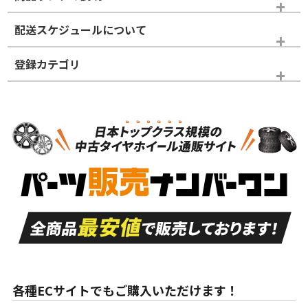
※商品ランクは出品者の主観により判断しておりますので、あら
配送スケジュールについて
かじめご了承ください。
登録カテゴリ
ホイールランク
タイヤランク
タイヤのみ
N
N
タイヤのみ
17インチ
＞
新品・新品未使用品
新品・新品未使用品
新車外し品（新古
S
S
新車外し品（新古
品）、イボ・ライン
品）
付き
走行距離も少なく、
走行距離も少なく、
A
A
目立つ傷もほとんど
非常に状態の良い中
ない中古品
古品
目立たない程度の使
走行距離・偏磨耗は
B
B
用傷があるが、良質
少ない、劣化のほと
な中古品
んどない中古品
各種ECサイトでもご購入いただけます！