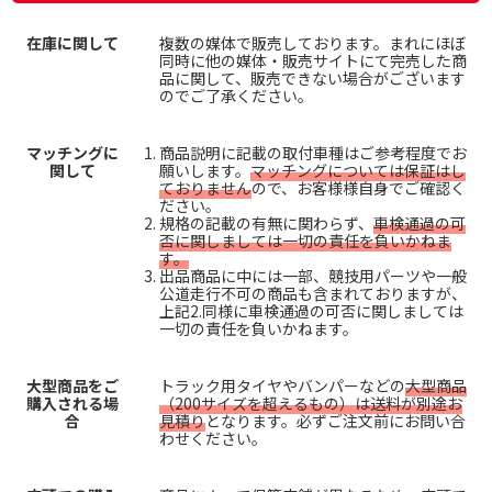
在庫に関して
複数の媒体で販売しております。まれにほぼ
同時に他の媒体・販売サイトにて完売した商
品に関して、販売できない場合がございます
のでご了承ください。
マッチングに
商品説明に記載の取付車種はご参考程度でお
関して
願いします。
マッチングについては保証はし
ておりません
ので、お客様様自身でご確認く
ださい。
規格の記載の有無に関わらず、
車検通過の可
否に関しましては一切の責任を負いかねま
す。
出品商品に中には一部、競技用パーツや一般
公道走行不可の商品も含まれておりますが、
上記2.同様に車検通過の可否に関しましては
一切の責任を負いかねます。
大型商品をご
トラック用タイヤやバンパーなどの
大型商品
購入される場
（200サイズを超えるもの）は送料が別途お
合
見積り
となります。必ずご注文前にお問い合
わせください。