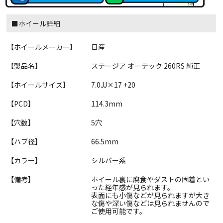
■ホイール詳細
【ホイールメーカー】
日産
【製品名】
ステージア オーテック 260RS 純正
【ホイールサイズ】
7.0JJ×17 +20
【PCD】
114.3mm
【穴数】
5穴
【ハブ径】
66.5mm
【カラー】
シルバー系
【備考】
ホイール裏に腐食やダストの固着とい
った経年感が見られます。
表面にも小傷などが見られますが大き
な傷や深い傷などは見られませんので
ご使用可能です。