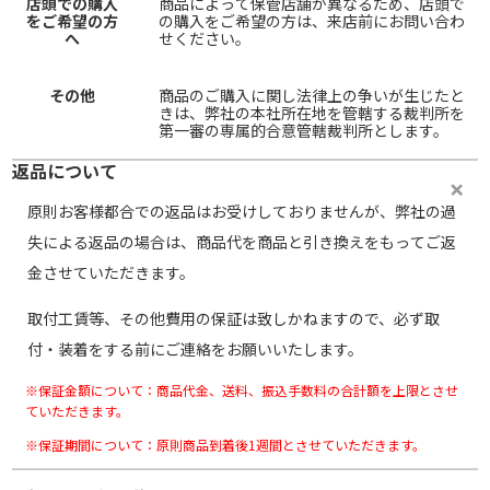
店頭での購入
商品によって保管店舗が異なるため、店頭で
をご希望の方
の購入をご希望の方は、来店前にお問い合わ
へ
せください。
その他
商品のご購入に関し法律上の争いが生じたと
きは、弊社の本社所在地を管轄する裁判所を
第一審の専属的合意管轄裁判所とします。
返品について
原則お客様都合での返品はお受けしておりませんが、弊社の過
失による返品の場合は、商品代を商品と引き換えをもってご返
金させていただきます。
取付工賃等、その他費用の保証は致しかねますので、必ず取
付・装着をする前にご連絡をお願いいたします。
※保証金額について：商品代金、送料、振込手数料の合計額を上限とさせ
ていただきます。
※保証期間について：原則商品到着後1週間とさせていただきます。