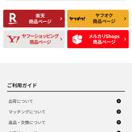
使用感や傷があり、
偏磨耗・劣化は感じ
C
C
比較的きれいな中古
られるが、使用に問
品
題のない中古品
残り溝も少なく、偏
使用感や目立つ傷が
D
D
磨耗がみられ、短期
あり、一般的な中古
間使用できるくらい
品
の中古品
使用感や大きな傷が
即タイヤ交換レベル
J
J
あり、落ちない汚れ
のタイヤ。ジャンク
がある。ジャンク品
品
ご利用ガイド
出荷について
マッチングについて
返品・交換について