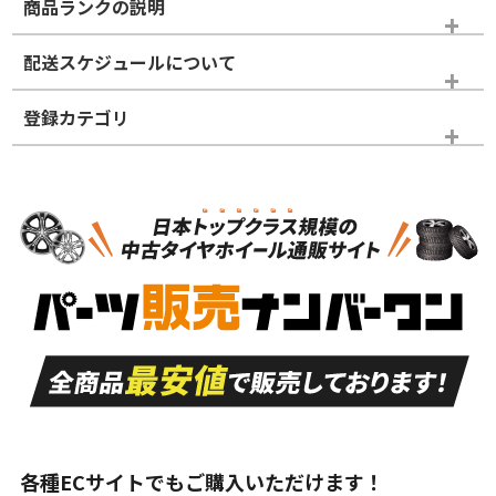
商品ランクの説明
※商品ランクは出品者の主観により判断しておりますので、あら
配送スケジュールについて
かじめご了承ください。
登録カテゴリ
ホイールランク
タイヤランク
スタッドレスタイヤホイールセット
N
N
スタッドレスタイヤホイールセット
17インチ
＞
新品・新品未使用品
新品・新品未使用品
新車外し品（新古
S
S
新車外し品（新古
品）、イボ・ライン
品）
付き
走行距離も少なく、
走行距離も少なく、
A
A
目立つ傷もほとんど
非常に状態の良い中
ない中古品
古品
目立たない程度の使
走行距離・偏磨耗は
B
B
用傷があるが、良質
少ない、劣化のほと
な中古品
んどない中古品
各種ECサイトでもご購入いただけます！