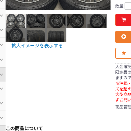
数量
拡大イメージを表示する
入金確
限定品の
ますの
※沖縄・
ズを超え
大型商
ずお問
商品管
この商品について