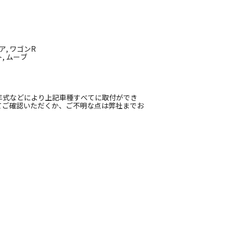
ア, ワゴンR
, ムーブ
年式などにより上記車種すべてに取付ができ
てご確認いただくか、ご不明な点は弊社までお