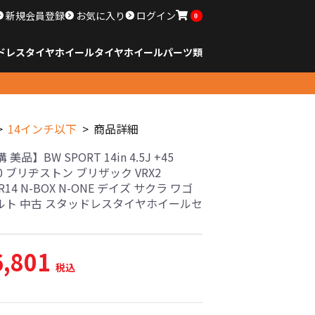
新規会員登録
お気に入り
ログイン
0
ドレスタイヤホイール
タイヤ
ホイール
パーツ類
のサイズ
ンチ以下
チ
チ
チ
チ
チ
チ
チ
チ
ンチ以上
すべてのサイズ
14インチ以下
15インチ
16インチ
17インチ
18インチ
19インチ
20インチ
21インチ
22インチ
23インチ以上
すべてのサイズ
14インチ以下
15インチ
16インチ
17インチ
18インチ
19インチ
20インチ
21インチ
22インチ
23インチ以上
すべてのパーツ
14インチ以下
商品詳細
美品】BW SPORT 14in 4.5J +45
00 ブリヂストン ブリザック VRX2
5R14 N-BOX N-ONE デイズ サクラ ワゴ
アルト 中古 スタッドレスタイヤホイールセ
6,801
税込