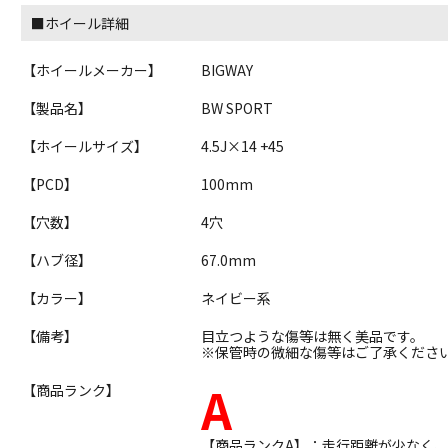
■ホイール詳細
【ホイールメーカー】
BIGWAY
【製品名】
BW SPORT
【ホイールサイズ】
4.5J×14 +45
【PCD】
100mm
【穴数】
4穴
【ハブ径】
67.0mm
【カラー】
ネイビー系
【備考】
目立つような傷等は無く美品です。
※保管時の微細な傷等はご了承くださ
A
【商品ランク】
【商品ランクA】：走行距離が少なく