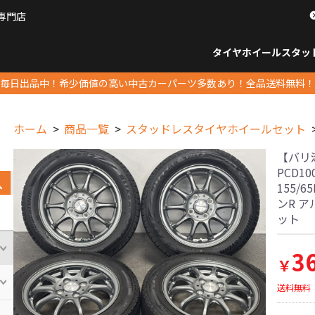
専門店
パーツ販売ナンバーワン
タイヤホイール
スタッ
すべてのサイズ
14インチ以下
15インチ
16インチ
17インチ
18インチ
19インチ
20インチ
21インチ
22インチ
23インチ以上
すべて
14イ
15イン
16イン
17イン
18イン
19イン
20イン
21イン
22イン
23イ
毎日出品中！希少価値の高い中古カーパーツ多数あり！全品送料無料！
ホーム
商品一覧
スタッドレスタイヤホイールセット
【バリ溝 
PCD1
155/6
ンR 
ット
3
￥
送料無料