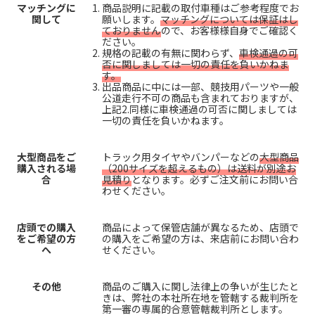
マッチングに
商品説明に記載の取付車種はご参考程度でお
関して
願いします。
マッチングについては保証はし
ておりません
ので、お客様様自身でご確認く
ださい。
規格の記載の有無に関わらず、
車検通過の可
否に関しましては一切の責任を負いかねま
す。
出品商品に中には一部、競技用パーツや一般
公道走行不可の商品も含まれておりますが、
上記2.同様に車検通過の可否に関しましては
一切の責任を負いかねます。
大型商品をご
トラック用タイヤやバンパーなどの
大型商品
購入される場
（200サイズを超えるもの）は送料が別途お
合
見積り
となります。必ずご注文前にお問い合
わせください。
店頭での購入
商品によって保管店舗が異なるため、店頭で
をご希望の方
の購入をご希望の方は、来店前にお問い合わ
へ
せください。
その他
商品のご購入に関し法律上の争いが生じたと
きは、弊社の本社所在地を管轄する裁判所を
第一審の専属的合意管轄裁判所とします。