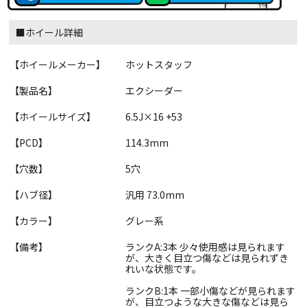
■ホイール詳細
【ホイールメーカー】
ホットスタッフ
【製品名】
エクシーダー
【ホイールサイズ】
6.5J×16 +53
【PCD】
114.3mm
【穴数】
5穴
【ハブ径】
汎用 73.0mm
【カラー】
グレー系
【備考】
ランクA:3本 少々使用感は見られます
が、大きく目立つ傷などは見られずき
れいな状態です。
ランクB:1本 一部小傷などが見られます
が、目立つような大きな傷などは見ら