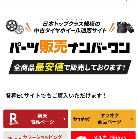
スタッドレスタイヤホイールセット
N
N
スタッドレスタイヤホイールセット
16インチ
＞
新品・新品未使用品
新品・新品未使用品
新車外し品（新古
S
S
新車外し品（新古
品）、イボ・ライン
品）
付き
走行距離も少なく、
走行距離も少なく、
A
A
目立つ傷もほとんど
非常に状態の良い中
ない中古品
古品
目立たない程度の使
走行距離・偏磨耗は
B
B
用傷があるが、良質
少ない、劣化のほと
な中古品
んどない中古品
各種ECサイトでもご購入いただけます！
使用感や傷があり、
偏磨耗・劣化は感じ
C
C
比較的きれいな中古
られるが、使用に問
品
題のない中古品
残り溝も少なく、偏
使用感や目立つ傷が
D
D
磨耗がみられ、短期
あり、一般的な中古