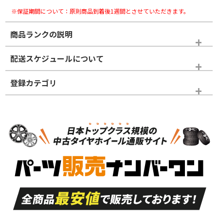
※保証期間について：原則商品到着後1週間とさせていただきます。
商品ランクの説明
※商品ランクは出品者の主観により判断しておりますので、あら
配送スケジュールについて
かじめご了承ください。
登録カテゴリ
ホイールランク
タイヤランク
スタッドレスタイヤホイールセット
N
N
スタッドレスタイヤホイールセット
16インチ
＞
新品・新品未使用品
新品・新品未使用品
新車外し品（新古
S
S
新車外し品（新古
品）、イボ・ライン
品）
付き
走行距離も少なく、
走行距離も少なく、
A
A
目立つ傷もほとんど
非常に状態の良い中
ない中古品
古品