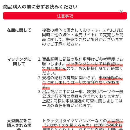
商品購入の前に必ずお読みください
注意事項
在庫に関して
複数の媒体で販売しております。まれにほぼ
同時に他の媒体・販売サイトにて完売した商
品に関して、販売できない場合がございます
のでご了承ください。
マッチングに
商品説明に記載の取付車種はご参考程度でお
関して
願いします。
マッチングについては保証はし
ておりません
ので、お客様様自身でご確認く
ださい。
規格の記載の有無に関わらず、
車検通過の可
否に関しましては一切の責任を負いかねま
す。
出品商品に中には一部、競技用パーツや一般
公道走行不可の商品も含まれておりますが、
上記2.同様に車検通過の可否に関しましては
一切の責任を負いかねます。
大型商品をご
トラック用タイヤやバンパーなどの
大型商品
購入される場
（200サイズを超えるもの）は送料が別途お
合
見積り
となります。必ずご注文前にお問い合