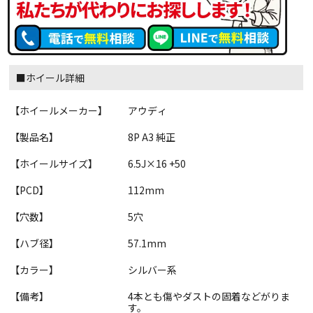
■ホイール詳細
【ホイールメーカー】
アウディ
【製品名】
8P A3 純正
【ホイールサイズ】
6.5J×16 +50
【PCD】
112mm
【穴数】
5穴
【ハブ径】
57.1mm
【カラー】
シルバー系
【備考】
4本とも傷やダストの固着などがりま
す。