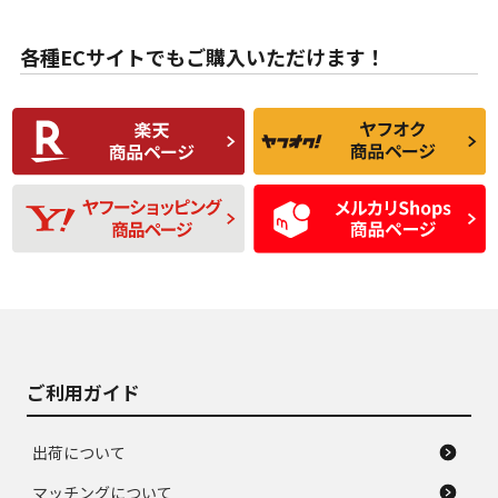
目立たない程度の使
走行距離・偏磨耗は
B
B
用傷があるが、良質
少ない、劣化のほと
な中古品
んどない中古品
各種ECサイトでもご購入いただけます！
使用感や傷があり、
偏磨耗・劣化は感じ
C
C
比較的きれいな中古
られるが、使用に問
品
題のない中古品
残り溝も少なく、偏
使用感や目立つ傷が
D
D
磨耗がみられ、短期
あり、一般的な中古
間使用できるくらい
品
の中古品
使用感や大きな傷が
即タイヤ交換レベル
J
J
あり、落ちない汚れ
のタイヤ。ジャンク
がある。ジャンク品
品
ご利用ガイド
出荷について
マッチングについて