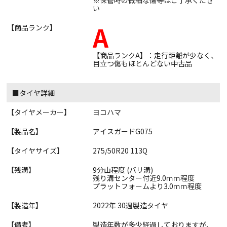
※保管時の微細な傷等はご了承くださ
い
A
【商品ランク】
【商品ランクA】：走行距離が少なく、
目立つ傷もほとんどない中古品
■タイヤ詳細
【タイヤメーカー】
ヨコハマ
【製品名】
アイスガードG075
【タイヤサイズ】
275/50R20 113Q
【残溝】
9分山程度 (バリ溝)
残り溝センター付近9.0ｍｍ程度
プラットフォームより3.0ｍｍ程度
【製造年】
2022年 30週製造タイヤ
【備考】
製造年数が多少経過しておりますが、