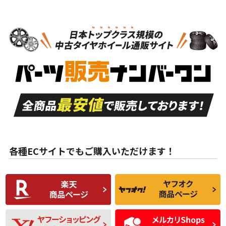
スタッドレスタイヤホイールセット
N
N
スタッドレスタイヤホイールセット
20インチ
＞
新品・新品未使用品
新品・新品未使用品
新車外し品（新古
S
S
新車外し品（新古
品）、イボ・ライン
品）
付き
走行距離も少なく、
走行距離も少なく、
A
A
目立つ傷もほとんど
非常に状態の良い中
ない中古品
古品
目立たない程度の使
走行距離・偏磨耗は
B
B
用傷があるが、良質
少ない、劣化のほと
な中古品
んどない中古品
各種ECサイトでもご購入いただけます！
使用感や傷があり、
偏磨耗・劣化は感じ
C
C
比較的きれいな中古
られるが、使用に問
品
題のない中古品
残り溝も少なく、偏
使用感や目立つ傷が
D
D
磨耗がみられ、短期
あり、一般的な中古
間使用できるくらい