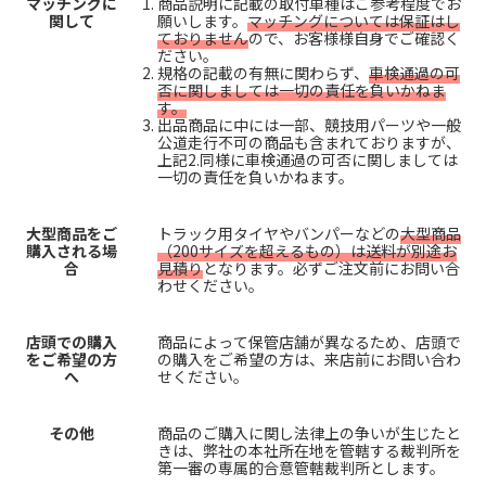
マッチングに
商品説明に記載の取付車種はご参考程度でお
関して
願いします。
マッチングについては保証はし
ておりません
ので、お客様様自身でご確認く
ださい。
規格の記載の有無に関わらず、
車検通過の可
否に関しましては一切の責任を負いかねま
す。
出品商品に中には一部、競技用パーツや一般
公道走行不可の商品も含まれておりますが、
上記2.同様に車検通過の可否に関しましては
一切の責任を負いかねます。
大型商品をご
トラック用タイヤやバンパーなどの
大型商品
購入される場
（200サイズを超えるもの）は送料が別途お
合
見積り
となります。必ずご注文前にお問い合
わせください。
店頭での購入
商品によって保管店舗が異なるため、店頭で
をご希望の方
の購入をご希望の方は、来店前にお問い合わ
へ
せください。
その他
商品のご購入に関し法律上の争いが生じたと
きは、弊社の本社所在地を管轄する裁判所を
第一審の専属的合意管轄裁判所とします。