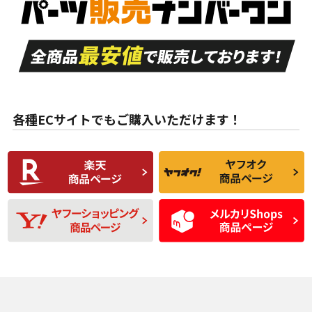
付き
走行距離も少なく、
走行距離も少なく、
A
A
目立つ傷もほとんど
非常に状態の良い中
ない中古品
古品
目立たない程度の使
走行距離・偏磨耗は
B
B
用傷があるが、良質
少ない、劣化のほと
な中古品
んどない中古品
各種ECサイトでもご購入いただけます！
使用感や傷があり、
偏磨耗・劣化は感じ
C
C
比較的きれいな中古
られるが、使用に問
品
題のない中古品
残り溝も少なく、偏
使用感や目立つ傷が
D
D
磨耗がみられ、短期
あり、一般的な中古
間使用できるくらい
品
の中古品
使用感や大きな傷が
即タイヤ交換レベル
J
J
あり、落ちない汚れ
のタイヤ。ジャンク
がある。ジャンク品
品