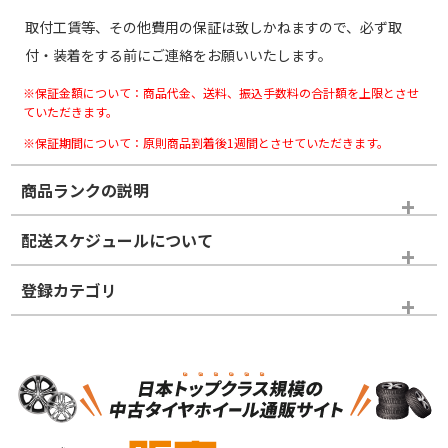
取付工賃等、その他費用の保証は致しかねますので、必ず取
付・装着をする前にご連絡をお願いいたします。
※保証金額について：商品代金、送料、振込手数料の合計額を上限とさせ
ていただきます。
※保証期間について：原則商品到着後1週間とさせていただきます。
商品ランクの説明
※商品ランクは出品者の主観により判断しておりますので、あら
配送スケジュールについて
かじめご了承ください。
登録カテゴリ
ホイールランク
タイヤランク
スタッドレスタイヤホイールセット
N
N
スタッドレスタイヤホイールセット
15インチ
＞
新品・新品未使用品
新品・新品未使用品
新車外し品（新古
S
S
新車外し品（新古
品）、イボ・ライン
品）