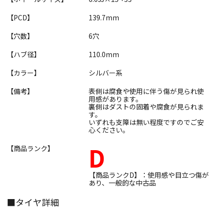
【PCD】
139.7mm
【穴数】
6穴
【ハブ径】
110.0mm
【カラー】
シルバー系
【備考】
表側は腐食や使用に伴う傷が見られ使
用感があります。
裏側はダストの固着や腐食が見られま
す。
いずれも支障は無い程度ですのでご安
心ください。
D
【商品ランク】
【商品ランクD】：使用感や目立つ傷が
あり、一般的な中古品
■タイヤ詳細