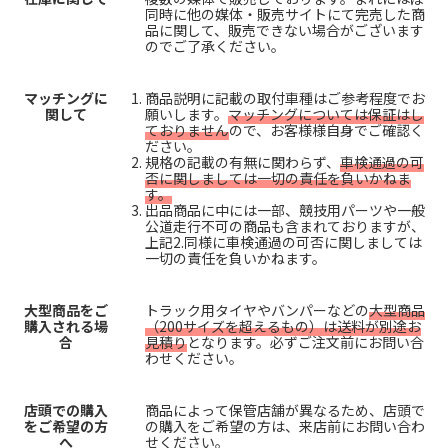
同時に他の媒体・販売サイトにて完売した商
品に関して、販売できない場合がございます
のでご了承ください。
マッチングに
商品説明に記載の取付車種はご参考程度でお
関して
願いします。
マッチングについては保証はし
ておりません
ので、お客様様自身でご確認く
ださい。
規格の記載の有無に関わらず、
車検通過の可
否に関しましては一切の責任を負いかねま
す。
出品商品に中には一部、競技用パーツや一般
公道走行不可の商品も含まれておりますが、
上記2.同様に車検通過の可否に関しましては
一切の責任を負いかねます。
大型商品をご
トラック用タイヤやバンパーなどの
大型商品
購入される場
（200サイズを超えるもの）は送料が別途お
合
見積り
となります。必ずご注文前にお問い合
わせください。
店頭での購入
商品によって保管店舗が異なるため、店頭で
をご希望の方
の購入をご希望の方は、来店前にお問い合わ
へ
せください。