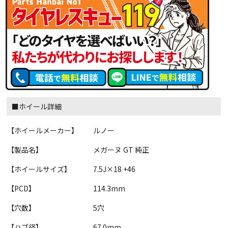
■ホイール詳細
【ホイールメーカー】
ルノー
【製品名】
メガーヌ GT 純正
【ホイールサイズ】
7.5J×18 +46
【PCD】
114.3mm
【穴数】
5穴
【ハブ径】
67.0mm