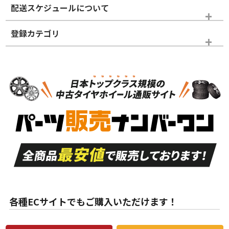
配送スケジュールについて
かじめご了承ください。
登録カテゴリ
ホイールランク
タイヤランク
ホイールのみ
N
N
ホイールのみ
18インチ
＞
新品・新品未使用品
新品・新品未使用品
新車外し品（新古
S
S
新車外し品（新古
品）、イボ・ライン
品）
付き
走行距離も少なく、
走行距離も少なく、
A
A
目立つ傷もほとんど
非常に状態の良い中
ない中古品
古品
目立たない程度の使
走行距離・偏磨耗は
B
B
用傷があるが、良質
少ない、劣化のほと
な中古品
んどない中古品
各種ECサイトでもご購入いただけます！
使用感や傷があり、
偏磨耗・劣化は感じ