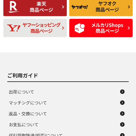
C
C
比較的きれいな中古
られるが、使用に問
品
題のない中古品
残り溝も少なく、偏
使用感や目立つ傷が
D
D
磨耗がみられ、短期
あり、一般的な中古
間使用できるくらい
品
の中古品
使用感や大きな傷が
即タイヤ交換レベル
J
J
あり、落ちない汚れ
のタイヤ。ジャンク
がある。ジャンク品
品
ご利用ガイド
出荷について
マッチングについて
返品・交換について
お支払について
代引受取辞退(拒否)について