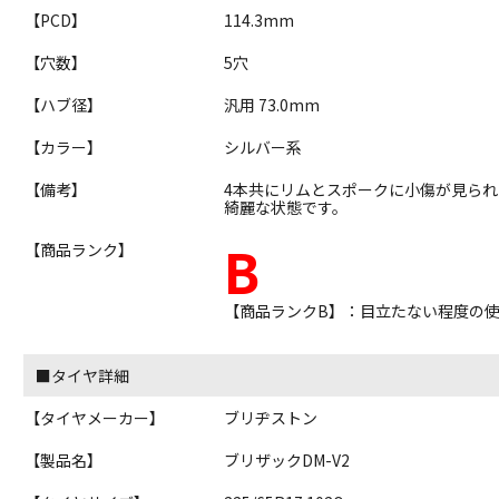
【PCD】
114.3mm
【穴数】
5穴
【ハブ径】
汎用 73.0mm
【カラー】
シルバー系
【備考】
4本共にリムとスポークに小傷が見ら
綺麗な状態です。
B
【商品ランク】
【商品ランクB】：目立たない程度の
■タイヤ詳細
【タイヤメーカー】
ブリヂストン
【製品名】
ブリザックDM-V2