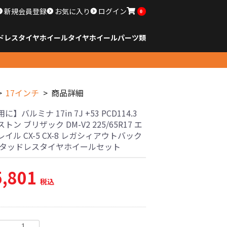
新規会員登録
お気に入り
ログイン
0
ドレスタイヤホイール
タイヤ
ホイール
パーツ類
のサイズ
ンチ以下
チ
チ
チ
チ
チ
チ
チ
チ
ンチ以上
すべてのサイズ
14インチ以下
15インチ
16インチ
17インチ
18インチ
19インチ
20インチ
21インチ
22インチ
23インチ以上
すべてのサイズ
14インチ以下
15インチ
16インチ
17インチ
18インチ
19インチ
20インチ
21インチ
22インチ
23インチ以上
すべてのパーツ
17インチ
商品詳細
】バルミナ 17in 7J +53 PCD114.3
トン ブリザック DM-V2 225/65R17 エ
イル CX-5 CX-8 レガシィアウトバック
スタッドレスタイヤホイールセット
5,801
税込