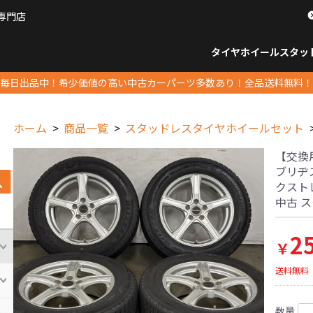
専門店
パーツ販売ナンバーワン
タイヤホイール
スタッ
すべてのサイズ
14インチ以下
15インチ
16インチ
17インチ
18インチ
19インチ
20インチ
21インチ
22インチ
23インチ以上
すべて
14イ
15イン
16イン
17イン
18イン
19イン
20イン
21イン
22イン
23イ
毎日出品中！希少価値の高い中古カーパーツ多数あり！全品送料無料！
ホーム
商品一覧
スタッドレスタイヤホイールセット
【交換用に
ブリヂス
クストレ
中古 
2
￥
送料無料
数量