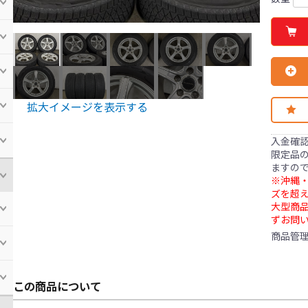
拡大イメージを表示する
入金確
限定品の
ますの
※沖縄・
ズを超え
大型商
ずお問
商品管
この商品について