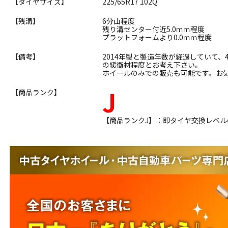
【タイヤサイズ】
225/65R17 102Q
【残溝】
6分山程度
残り溝センター付近5.0ｍｍ程度
プラットフォームより0.0ｍｍ程度
【備考】
2014年製と製造年数が経過していて
の緩衝材程度とお考え下さい。
ホイールのみでの販売も可能です。お
J
【商品ランク】
【商品ランクJ】：即タイヤ交換レベ