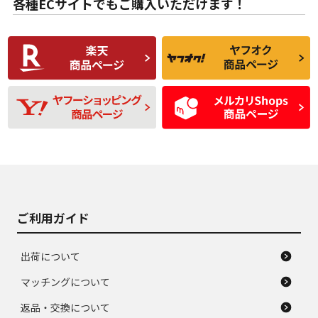
各種ECサイトでもご購入いただけます！
使用感や傷があり、
偏磨耗・劣化は感じ
C
C
比較的きれいな中古
られるが、使用に問
品
題のない中古品
残り溝も少なく、偏
使用感や目立つ傷が
D
D
磨耗がみられ、短期
あり、一般的な中古
間使用できるくらい
品
の中古品
使用感や大きな傷が
即タイヤ交換レベル
J
J
あり、落ちない汚れ
のタイヤ。ジャンク
がある。ジャンク品
品
ご利用ガイド
出荷について
マッチングについて
返品・交換について