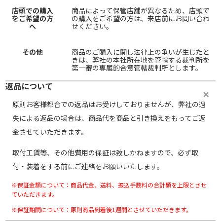
店頭での購入
商品によって保管店舗が異なるため、店頭で
をご希望の方
の購入をご希望の方は、来店前にお問い合わ
へ
せください。
その他
商品のご購入に関し法律上の争いが生じたと
きは、弊社の本社所在地を管轄する裁判所を
第一審の専属的合意管轄裁判所とします。
返品について
原則お客様都合での返品はお受けしておりませんが、弊社の過
失による返品の場合は、商品代を商品と引き換えをもってご返
金させていただきます。
取付工賃等、その他費用の保証は致しかねますので、必ず取
付・装着をする前にご連絡をお願いいたします。
※保証金額について：商品代金、送料、振込手数料の合計額を上限とさせ
ていただきます。
※保証期間について：原則商品到着後1週間とさせていただきます。