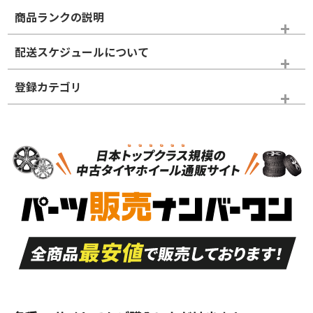
商品ランクの説明
※商品ランクは出品者の主観により判断しておりますので、あら
配送スケジュールについて
かじめご了承ください。
登録カテゴリ
ホイールランク
タイヤランク
タイヤホイールセット
N
N
タイヤホイールセット
17インチ
＞
新品・新品未使用品
新品・新品未使用品
新車外し品（新古
S
S
新車外し品（新古
品）、イボ・ライン
品）
付き
走行距離も少なく、
走行距離も少なく、
A
A
目立つ傷もほとんど
非常に状態の良い中
ない中古品
古品
目立たない程度の使
走行距離・偏磨耗は
B
B
用傷があるが、良質
少ない、劣化のほと
な中古品
んどない中古品