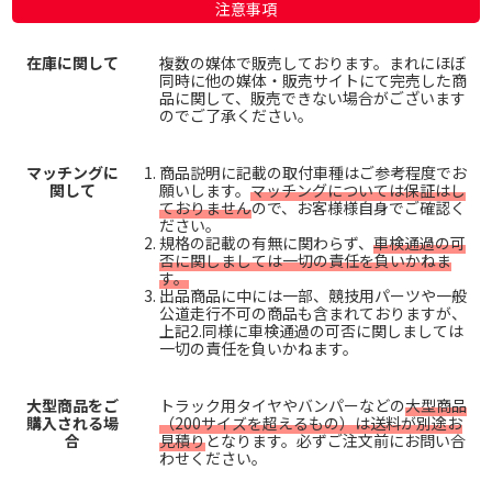
注意事項
在庫に関して
複数の媒体で販売しております。まれにほぼ
同時に他の媒体・販売サイトにて完売した商
品に関して、販売できない場合がございます
のでご了承ください。
マッチングに
商品説明に記載の取付車種はご参考程度でお
関して
願いします。
マッチングについては保証はし
ておりません
ので、お客様様自身でご確認く
ださい。
規格の記載の有無に関わらず、
車検通過の可
否に関しましては一切の責任を負いかねま
す。
出品商品に中には一部、競技用パーツや一般
公道走行不可の商品も含まれておりますが、
上記2.同様に車検通過の可否に関しましては
一切の責任を負いかねます。
大型商品をご
トラック用タイヤやバンパーなどの
大型商品
購入される場
（200サイズを超えるもの）は送料が別途お
合
見積り
となります。必ずご注文前にお問い合
わせください。