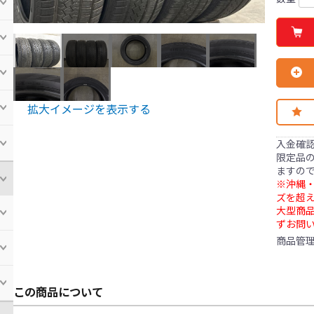
拡大イメージを表示する
入金確
限定品の
ますの
※沖縄・
ズを超え
大型商
ずお問
商品管
この商品について