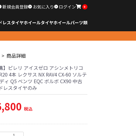
新規会員登録
お気に入り
ログイン
0
ドレスタイヤホイール
タイヤ
ホイール
パーツ類
のサイズ
ンチ以下
チ
チ
チ
チ
チ
チ
チ
チ
ンチ以上
すべてのサイズ
14インチ以下
15インチ
16インチ
17インチ
18インチ
19インチ
20インチ
21インチ
22インチ
23インチ以上
すべてのサイズ
14インチ以下
15インチ
16インチ
17インチ
18インチ
19インチ
20インチ
21インチ
22インチ
23インチ以上
すべてのパーツ
商品詳細
溝】ピレリ アイスゼロ アシンメトリコ
0R20 4本 レクサス NX RAV4 CX-60 ソルテ
ディ Q5 ベンツ EQC ボルボ CX90 中古
ドレスタイヤのみ
6,800
税込