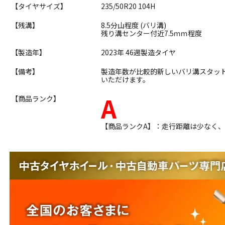
【タイヤサイズ】
235/50R20 104H
【残溝】
8.5分山程度 (バリ溝)
残り溝センター付近7.5ｍｍ程度
【製造年】
2023年 46週製造タイヤ
【備考】
製造年数が比較的新しいバリ溝スタッ
いただけます。
A
【商品ランク】
【商品ランクA】：走行距離は少なく