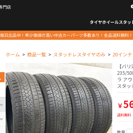
専門店
パーツ販売ナンバーワン
タイヤホイール
スタッ
すべてのサイズ
14インチ以下
15インチ
16インチ
17インチ
18インチ
19インチ
20インチ
21インチ
22インチ
23インチ以上
すべて
14イ
15イン
16イン
17イン
18イン
19イン
20イン
21イン
22イン
23イ
毎日出品中！希少価値の高い中古カーパーツ多数あり！全品送料無料！
ホーム
商品一覧
スタッドレスタイヤのみ
20インチ
【バリ
235/5
ラ アウ
スタッ
5
￥
送料無料
数量