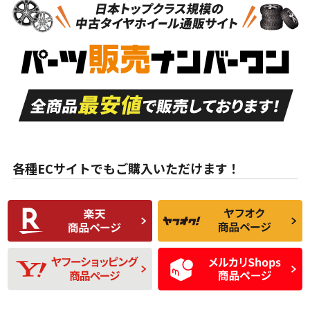
新車外し品（新古
S
S
新車外し品（新古
品）、イボ・ライン
品）
付き
走行距離も少なく、
走行距離も少なく、
A
A
目立つ傷もほとんど
非常に状態の良い中
ない中古品
古品
目立たない程度の使
走行距離・偏磨耗は
B
B
用傷があるが、良質
少ない、劣化のほと
な中古品
んどない中古品
各種ECサイトでもご購入いただけます！
使用感や傷があり、
偏磨耗・劣化は感じ
C
C
比較的きれいな中古
られるが、使用に問
品
題のない中古品
残り溝も少なく、偏
使用感や目立つ傷が
D
D
磨耗がみられ、短期
あり、一般的な中古
間使用できるくらい
品
の中古品
使用感や大きな傷が
即タイヤ交換レベル