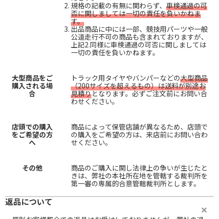
規格の記載の有無に関わらず、
車検通過の可
否に関しましては一切の責任を負いかねま
す。
出品商品に中には一部、競技用パーツや一般
公道走行不可の商品も含まれておりますが、
上記2.同様に車検通過の可否に関しましては
一切の責任を負いかねます。
大型商品をご
トラック用タイヤやバンパーなどの
大型商品
購入される場
（200サイズを超えるもの）は送料が別途お
合
見積り
となります。必ずご注文前にお問い合
わせください。
店頭での購入
商品によって保管店舗が異なるため、店頭で
をご希望の方
の購入をご希望の方は、来店前にお問い合わ
へ
せください。
その他
商品のご購入に関し法律上の争いが生じたと
きは、弊社の本社所在地を管轄する裁判所を
第一審の専属的合意管轄裁判所とします。
返品について