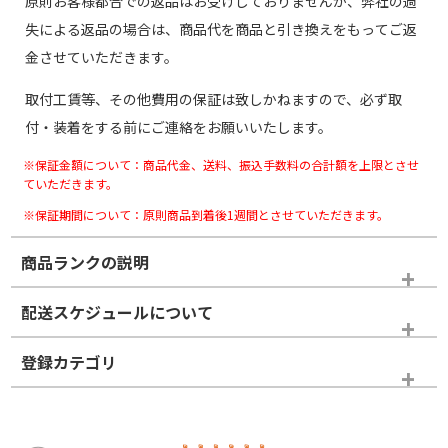
原則お客様都合での返品はお受けしておりませんが、弊社の過
失による返品の場合は、商品代を商品と引き換えをもってご返
金させていただきます。
取付工賃等、その他費用の保証は致しかねますので、必ず取
付・装着をする前にご連絡をお願いいたします。
※保証金額について：商品代金、送料、振込手数料の合計額を上限とさせ
ていただきます。
※保証期間について：原則商品到着後1週間とさせていただきます。
商品ランクの説明
※商品ランクは出品者の主観により判断しておりますので、あら
配送スケジュールについて
かじめご了承ください。
登録カテゴリ
ホイールランク
タイヤランク
スタッドレスタイヤホイールセット
N
N
スタッドレスタイヤホイールセット
16インチ
＞
新品・新品未使用品
新品・新品未使用品