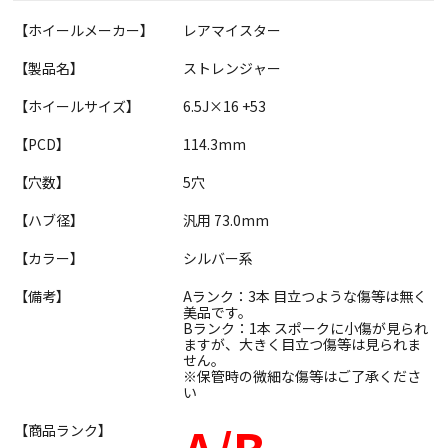
【ホイールメーカー】
レアマイスター
【製品名】
ストレンジャー
【ホイールサイズ】
6.5J×16 +53
【PCD】
114.3mm
【穴数】
5穴
【ハブ径】
汎用 73.0mm
【カラー】
シルバー系
【備考】
Aランク：3本 目立つような傷等は無く
美品です。
Bランク：1本 スポークに小傷が見られ
ますが、大きく目立つ傷等は見られま
せん。
※保管時の微細な傷等はご了承くださ
い
【商品ランク】