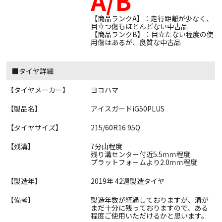
A/B
【商品ランクA】：走行距離が少なく、
目立つ傷もほとんどない中古品
【商品ランクB】：目立たない程度の使
用傷はあるが、良質な中古品
■タイヤ詳細
【タイヤメーカー】
ヨコハマ
【製品名】
アイスガードiG50PLUS
【タイヤサイズ】
215/60R16 95Q
【残溝】
7分山程度
残り溝センター付近5.5ｍｍ程度
プラットフォームより2.0ｍｍ程度
【製造年】
2019年 42週製造タイヤ
【備考】
製造年数が経過しておりますが、溝が
まだ十分に残っておりますので、ある
程度ご使用いただけるかと思います。