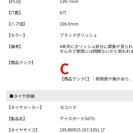
【PCD】
139.7mm
【穴数】
6穴
【ハブ径】
106.0mm
【カラー】
ブラックポリッシュ
【備考】
4本共にポリッシュ部分に腐食が見ら
せんので使用には問題ないかと思われ
C
【商品ランク】
【商品ランクC】：使用感や傷があり
■タイヤ詳細
【タイヤメーカー】
ヨコハマ
【製品名】
アイスガードG075
【タイヤサイズ】
195/80R15 107/105L LT