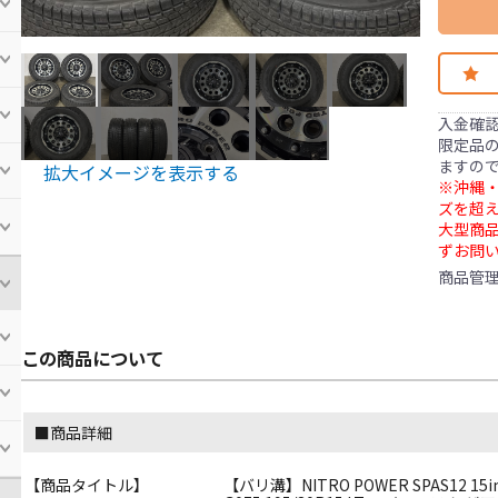
入金確
限定品の
ますの
拡大イメージを表示する
※沖縄・
ズを超え
大型商
ずお問
商品管
この商品について
■商品詳細
【商品タイトル】
【バリ溝】NITRO POWER SPAS12 15i