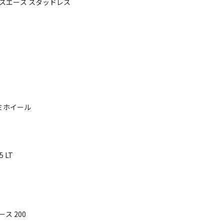
レジアスエース スタッドレス
ルミホイール
 LT
ス 200