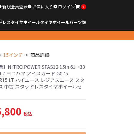
新規会員登録
お気に入り
ログイン
0
ドレスタイヤホイール
タイヤ
ホイール
パーツ類
のサイズ
ンチ以下
チ
チ
チ
チ
チ
チ
チ
チ
ンチ以上
すべてのサイズ
14インチ以下
15インチ
16インチ
17インチ
18インチ
19インチ
20インチ
21インチ
22インチ
23インチ以上
すべてのサイズ
14インチ以下
15インチ
16インチ
17インチ
18インチ
19インチ
20インチ
21インチ
22インチ
23インチ以上
すべてのパーツ
15インチ
商品詳細
NITRO POWER SPAS12 15in 6J +33
39.7 ヨコハマ アイスガード G075
80R15 LT ハイエース レジアスエース スタ
ス 中古 スタッドレスタイヤホイールセ
5,800
税込