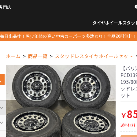
専門店
パーツ販売ナンバーワン
タイヤホイール
スタッ
すべてのサイズ
14インチ以下
15インチ
16インチ
17インチ
18インチ
19インチ
20インチ
21インチ
22インチ
23インチ以上
すべて
14イ
15イン
16イン
17イン
18イン
19イン
20イン
21イン
22イン
23イ
毎日出品中！希少価値の高い中古カーパーツ多数あり！全品送料無料！
ホーム
商品一覧
スタッドレスタイヤホイールセット
【バリ溝】
PCD1
195/
ッドレ
ット
8
￥
送料無料