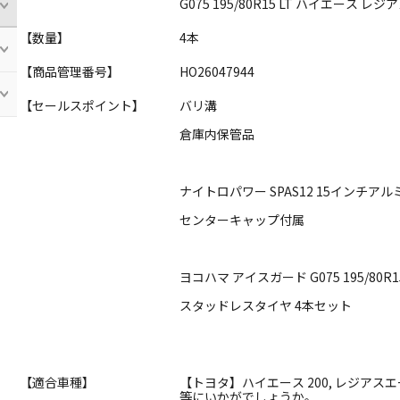
G075 195/80R15 LT ハイエース 
【数量】
4本
【商品管理番号】
HO26047944
【セールスポイント】
バリ溝
倉庫内保管品
ナイトロパワー SPAS12 15インチア
センターキャップ付属
ヨコハマ アイスガード G075 195/80R15
スタッドレスタイヤ 4本セット
【適合車種】
【トヨタ】ハイエース 200, レジアスエー
等にいかがでしょうか。