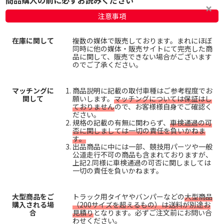
注意事項
在庫に関して
複数の媒体で販売しております。まれにほぼ
同時に他の媒体・販売サイトにて完売した商
品に関して、販売できない場合がございます
のでご了承ください。
マッチングに
商品説明に記載の取付車種はご参考程度でお
関して
願いします。
マッチングについては保証はし
ておりません
ので、お客様様自身でご確認く
ださい。
規格の記載の有無に関わらず、
車検通過の可
否に関しましては一切の責任を負いかねま
す。
出品商品に中には一部、競技用パーツや一般
公道走行不可の商品も含まれておりますが、
上記2.同様に車検通過の可否に関しましては
一切の責任を負いかねます。
大型商品をご
トラック用タイヤやバンパーなどの
大型商品
購入される場
（200サイズを超えるもの）は送料が別途お
合
見積り
となります。必ずご注文前にお問い合
わせください。