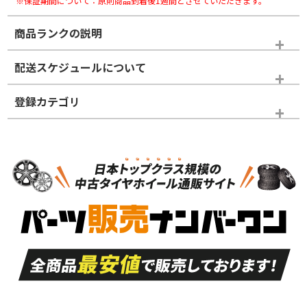
※保証期間について：原則商品到着後1週間とさせていただきます。
商品ランクの説明
※商品ランクは出品者の主観により判断しておりますので、あら
配送スケジュールについて
かじめご了承ください。
登録カテゴリ
ホイールランク
タイヤランク
タイヤホイールセット
N
N
タイヤホイールセット
15インチ
＞
新品・新品未使用品
新品・新品未使用品
新車外し品（新古
S
S
新車外し品（新古
品）、イボ・ライン
品）
付き
走行距離も少なく、
走行距離も少なく、
A
A
目立つ傷もほとんど
非常に状態の良い中
ない中古品
古品
目立たない程度の使
走行距離・偏磨耗は