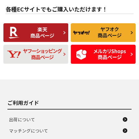
B
B
用傷があるが、良質
少ない、劣化のほと
な中古品
んどない中古品
各種ECサイトでもご購入いただけます！
使用感や傷があり、
偏磨耗・劣化は感じ
C
C
比較的きれいな中古
られるが、使用に問
品
題のない中古品
残り溝も少なく、偏
使用感や目立つ傷が
D
D
磨耗がみられ、短期
あり、一般的な中古
間使用できるくらい
品
の中古品
使用感や大きな傷が
即タイヤ交換レベル
J
J
あり、落ちない汚れ
のタイヤ。ジャンク
がある。ジャンク品
品
ご利用ガイド
出荷について
マッチングについて