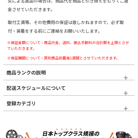
失による返品の場合は、商品代を商品と引き換えをもってご返
金させていただきます。
取付工賃等、その他費用の保証は致しかねますので、必ず取
付・装着をする前にご連絡をお願いいたします。
※保証金額について：商品代金、送料、振込手数料の合計額を上限とさせ
ていただきます。
※保証期間について：原則商品到着後1週間とさせていただきます。
商品ランクの説明
※商品ランクは出品者の主観により判断しておりますので、あら
配送スケジュールについて
かじめご了承ください。
登録カテゴリ
ホイールランク
タイヤランク
スタッドレスタイヤホイールセット
N
N
スタッドレスタイヤホイールセット
17インチ
＞
新品・新品未使用品
新品・新品未使用品