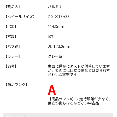
【製品名】
バルミナ
【ホイールサイズ】
7.0J×17 +38
【PCD】
114.3mm
【穴数】
5穴
【ハブ径】
汎用 73.0mm
【カラー】
グレー系
【備考】
裏面に僅かにダストが付着しています
が、表面には目立つ傷などは見られず
きれいな状態です。
A
【商品ランク】
【商品ランクA】：走行距離が少なく、
目立つ傷もほとんどない中古品