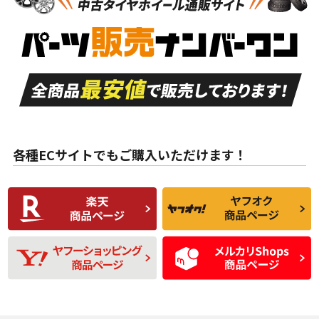
新車外し品（新古
S
S
新車外し品（新古
品）、イボ・ライン
品）
付き
走行距離も少なく、
走行距離も少なく、
A
A
目立つ傷もほとんど
非常に状態の良い中
ない中古品
古品
目立たない程度の使
走行距離・偏磨耗は
B
B
用傷があるが、良質
少ない、劣化のほと
な中古品
んどない中古品
各種ECサイトでもご購入いただけます！
使用感や傷があり、
偏磨耗・劣化は感じ
C
C
比較的きれいな中古
られるが、使用に問
品
題のない中古品
残り溝も少なく、偏
使用感や目立つ傷が
D
D
磨耗がみられ、短期
あり、一般的な中古
間使用できるくらい
品
の中古品
使用感や大きな傷が
即タイヤ交換レベル
J
J
あり、落ちない汚れ
のタイヤ。ジャンク