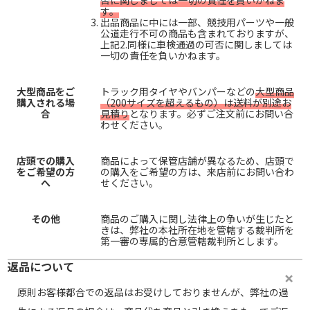
否に関しましては一切の責任を負いかねま
す。
出品商品に中には一部、競技用パーツや一般
公道走行不可の商品も含まれておりますが、
上記2.同様に車検通過の可否に関しましては
一切の責任を負いかねます。
大型商品をご
トラック用タイヤやバンパーなどの
大型商品
購入される場
（200サイズを超えるもの）は送料が別途お
合
見積り
となります。必ずご注文前にお問い合
わせください。
店頭での購入
商品によって保管店舗が異なるため、店頭で
をご希望の方
の購入をご希望の方は、来店前にお問い合わ
へ
せください。
その他
商品のご購入に関し法律上の争いが生じたと
きは、弊社の本社所在地を管轄する裁判所を
第一審の専属的合意管轄裁判所とします。
返品について
原則お客様都合での返品はお受けしておりませんが、弊社の過