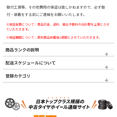
取付工賃等、その他費用の保証は致しかねますので、必ず取
付・装着をする前にご連絡をお願いいたします。
※保証金額について：商品代金、送料、振込手数料の合計額を上限とさせ
ていただきます。
※保証期間について：原則商品到着後1週間とさせていただきます。
商品ランクの説明
※商品ランクは出品者の主観により判断しておりますので、あら
配送スケジュールについて
かじめご了承ください。
登録カテゴリ
ホイールランク
タイヤランク
スタッドレスタイヤホイールセット
N
N
スタッドレスタイヤホイールセット
17インチ
＞
新品・新品未使用品
新品・新品未使用品
新車外し品（新古
S
S
新車外し品（新古
品）、イボ・ライン
品）