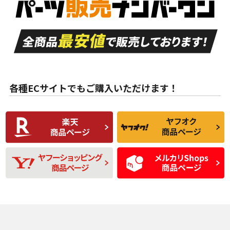
付き
走行距離も少なく、
走行距離も少なく、
A
A
目立つ傷もほとんど
非常に状態の良い中
ない中古品
古品
目立たない程度の使
走行距離・偏磨耗は
B
B
用傷があるが、良質
少ない、劣化のほと
な中古品
んどない中古品
各種ECサイトでもご購入いただけます！
使用感や傷があり、
偏磨耗・劣化は感じ
C
C
比較的きれいな中古
られるが、使用に問
品
題のない中古品
残り溝も少なく、偏
使用感や目立つ傷が
D
D
磨耗がみられ、短期
あり、一般的な中古
間使用できるくらい
品
の中古品
使用感や大きな傷が
即タイヤ交換レベル
J
J
あり、落ちない汚れ
のタイヤ。ジャンク
がある。ジャンク品
品