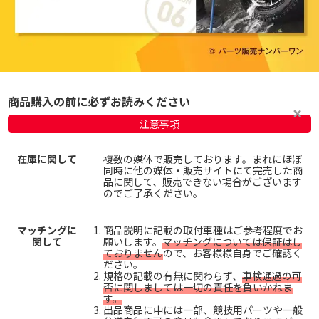
商品購入の前に必ずお読みください
注意事項
在庫に関して
複数の媒体で販売しております。まれにほぼ
同時に他の媒体・販売サイトにて完売した商
品に関して、販売できない場合がございます
のでご了承ください。
マッチングに
商品説明に記載の取付車種はご参考程度でお
関して
願いします。
マッチングについては保証はし
ておりません
ので、お客様様自身でご確認く
ださい。
規格の記載の有無に関わらず、
車検通過の可
否に関しましては一切の責任を負いかねま
す。
出品商品に中には一部、競技用パーツや一般