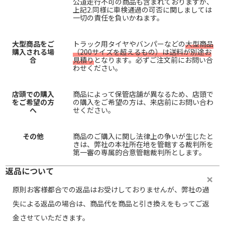
公道走行不可の商品も含まれておりますが、
上記2.同様に車検通過の可否に関しましては
一切の責任を負いかねます。
大型商品をご
トラック用タイヤやバンパーなどの
大型商品
購入される場
（200サイズを超えるもの）は送料が別途お
合
見積り
となります。必ずご注文前にお問い合
わせください。
店頭での購入
商品によって保管店舗が異なるため、店頭で
をご希望の方
の購入をご希望の方は、来店前にお問い合わ
へ
せください。
その他
商品のご購入に関し法律上の争いが生じたと
きは、弊社の本社所在地を管轄する裁判所を
第一審の専属的合意管轄裁判所とします。
返品について
原則お客様都合での返品はお受けしておりませんが、弊社の過
失による返品の場合は、商品代を商品と引き換えをもってご返
金させていただきます。