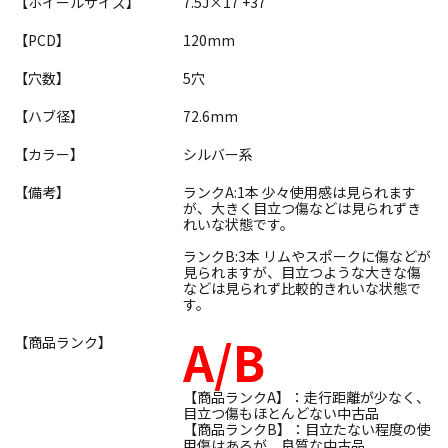
【ホイールサイズ】
7.5J×17 +37
【PCD】
120mm
【穴数】
5穴
【ハブ径】
72.6mm
【カラー】
シルバー系
【備考】
ランクA:1本 少々使用感は見られます
が、大きく目立つ傷などは見られずき
れいな状態です。
ランクB:3本 リムやスポークに傷などが
見られますが、目立つような大きな傷
などは見られず比較的きれいな状態で
す。
A/B
【商品ランク】
【商品ランクA】：走行距離が少なく、
目立つ傷もほとんどない中古品
【商品ランクB】：目立たない程度の使
用傷はあるが、良質な中古品