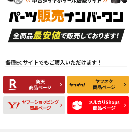
新車外し品（新古
S
S
新車外し品（新古
品）、イボ・ライン
品）
付き
走行距離も少なく、
走行距離も少なく、
A
A
目立つ傷もほとんど
非常に状態の良い中
ない中古品
古品
目立たない程度の使
走行距離・偏磨耗は
B
B
用傷があるが、良質
少ない、劣化のほと
な中古品
んどない中古品
各種ECサイトでもご購入いただけます！
使用感や傷があり、
偏磨耗・劣化は感じ
C
C
比較的きれいな中古
られるが、使用に問
品
題のない中古品
残り溝も少なく、偏
使用感や目立つ傷が
D
D
磨耗がみられ、短期
あり、一般的な中古
間使用できるくらい
品
の中古品
使用感や大きな傷が
即タイヤ交換レベル
J
J
あり、落ちない汚れ
のタイヤ。ジャンク
がある。ジャンク品
品