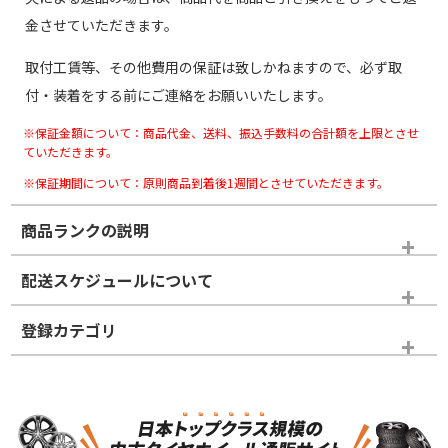
金させていただきます。
取付工賃等、その他費用の保証は致しかねますので、必ず取
付・装着をする前にご連絡をお願いいたします。
※保証金額について：商品代金、送料、振込手数料の合計額を上限とさせ
ていただきます。
※保証期間について：原則商品到着後1週間とさせていただきます。
商品ランクの説明
※商品ランクは出品者の主観により判断しておりますので、あら
配送スケジュールについて
かじめご了承ください。
登録カテゴリ
ホイールランク
タイヤランク
スタッドレスタイヤホイールセット
N
N
スタッドレスタイヤホイールセット
17インチ
＞
新品・新品未使用品
新品・新品未使用品