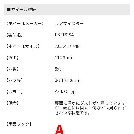
■ホイール詳細
【ホイールメーカー】
レアマイスター
【製品名】
ESTROSA
【ホイールサイズ】
7.0J×17 +48
【PCD】
114.3mm
【穴数】
5穴
【ハブ径】
汎用 73.0mm
【カラー】
シルバー系
【備考】
裏面に僅かにダストが付着しています
が、表面には目立つ傷などは見られず
きれいな状態です。
A
【商品ランク】