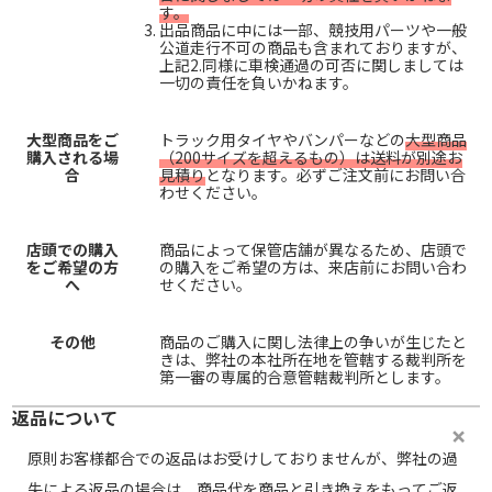
す。
出品商品に中には一部、競技用パーツや一般
公道走行不可の商品も含まれておりますが、
上記2.同様に車検通過の可否に関しましては
一切の責任を負いかねます。
大型商品をご
トラック用タイヤやバンパーなどの
大型商品
購入される場
（200サイズを超えるもの）は送料が別途お
合
見積り
となります。必ずご注文前にお問い合
わせください。
店頭での購入
商品によって保管店舗が異なるため、店頭で
をご希望の方
の購入をご希望の方は、来店前にお問い合わ
へ
せください。
その他
商品のご購入に関し法律上の争いが生じたと
きは、弊社の本社所在地を管轄する裁判所を
第一審の専属的合意管轄裁判所とします。
返品について
原則お客様都合での返品はお受けしておりませんが、弊社の過
失による返品の場合は、商品代を商品と引き換えをもってご返