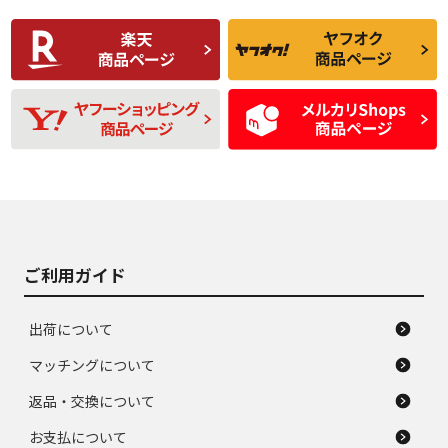
使用感や傷があり、
偏磨耗・劣化は感じ
C
C
比較的きれいな中古
られるが、使用に問
品
題のない中古品
残り溝も少なく、偏
使用感や目立つ傷が
D
D
磨耗がみられ、短期
あり、一般的な中古
間使用できるくらい
品
の中古品
使用感や大きな傷が
即タイヤ交換レベル
J
J
あり、落ちない汚れ
のタイヤ。ジャンク
がある。ジャンク品
品
ご利用ガイド
出荷について
マッチングについて
返品・交換について
お支払について