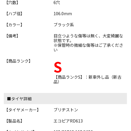
【穴数】
6穴
【ハブ径】
106.0mm
【カラー】
ブラック系
【備考】
目立つような傷等は無く、大変綺麗な
状態です。
※保管時の微細な傷等はご了承くださ
い
S
【商品ランク】
【商品ランクS】：新車外し品（新古
品）
■タイヤ詳細
【タイヤメーカー】
ブリヂストン
【製品名】
エコピアRD613