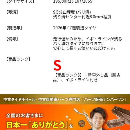
【タイヤサイズ】
195/80R15 107/105S
【残溝】
9.5分山程度 (バリ溝)
残り溝センター付近8.0ｍｍ程度
【製造年】
2026年 07週製造タイヤ
【備考】
走行僅かのため、イボ・ラインが残る
バリ溝のタイヤになります。
安心して長くお使いいただけます。
S
【商品ランク】
【商品ランクS】：新車外し品（新古
品）、イボ・ライン付き