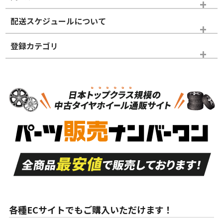
※商品ランクは出品者の主観により判断しておりますので、あら
配送スケジュールについて
かじめご了承ください。
登録カテゴリ
ホイールランク
タイヤランク
タイヤホイールセット
N
N
タイヤホイールセット
15インチ
＞
新品・新品未使用品
新品・新品未使用品
新車外し品（新古
S
S
新車外し品（新古
品）、イボ・ライン
品）
付き
走行距離も少なく、
走行距離も少なく、
A
A
目立つ傷もほとんど
非常に状態の良い中
ない中古品
古品
目立たない程度の使
走行距離・偏磨耗は
B
B
用傷があるが、良質
少ない、劣化のほと
な中古品
んどない中古品
各種ECサイトでもご購入いただけます！