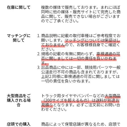
在庫に関して
複数の媒体で販売しております。まれにほぼ
同時に他の媒体・販売サイトにて完売した商
品に関して、販売できない場合がございます
のでご了承ください。
マッチングに
商品説明に記載の取付車種はご参考程度でお
関して
願いします。
マッチングについては保証はし
ておりません
ので、お客様様自身でご確認く
ださい。
規格の記載の有無に関わらず、
車検通過の可
否に関しましては一切の責任を負いかねま
す。
出品商品に中には一部、競技用パーツや一般
公道走行不可の商品も含まれておりますが、
上記2.同様に車検通過の可否に関しましては
一切の責任を負いかねます。
大型商品をご
トラック用タイヤやバンパーなどの
大型商品
購入される場
（200サイズを超えるもの）は送料が別途お
合
見積り
となります。必ずご注文前にお問い合
わせください。
店頭での購入
商品によって保管店舗が異なるため、店頭で