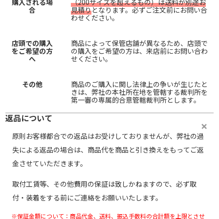
購入される場
（200サイズを超えるもの）は送料が別途お
合
見積り
となります。必ずご注文前にお問い合
わせください。
店頭での購入
商品によって保管店舗が異なるため、店頭で
をご希望の方
の購入をご希望の方は、来店前にお問い合わ
へ
せください。
その他
商品のご購入に関し法律上の争いが生じたと
きは、弊社の本社所在地を管轄する裁判所を
第一審の専属的合意管轄裁判所とします。
返品について
原則お客様都合での返品はお受けしておりませんが、弊社の過
失による返品の場合は、商品代を商品と引き換えをもってご返
金させていただきます。
取付工賃等、その他費用の保証は致しかねますので、必ず取
付・装着をする前にご連絡をお願いいたします。
※保証金額について：商品代金、送料、振込手数料の合計額を上限とさせ