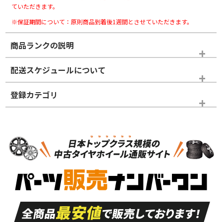
ていただきます。
※保証期間について：原則商品到着後1週間とさせていただきます。
商品ランクの説明
※商品ランクは出品者の主観により判断しておりますので、あら
配送スケジュールについて
かじめご了承ください。
登録カテゴリ
ホイールランク
タイヤランク
スタッドレスタイヤホイールセット
N
N
スタッドレスタイヤホイールセット
15インチ
＞
新品・新品未使用品
新品・新品未使用品
新車外し品（新古
S
S
新車外し品（新古
品）、イボ・ライン
品）
付き
走行距離も少なく、
走行距離も少なく、
A
A
目立つ傷もほとんど
非常に状態の良い中
ない中古品
古品