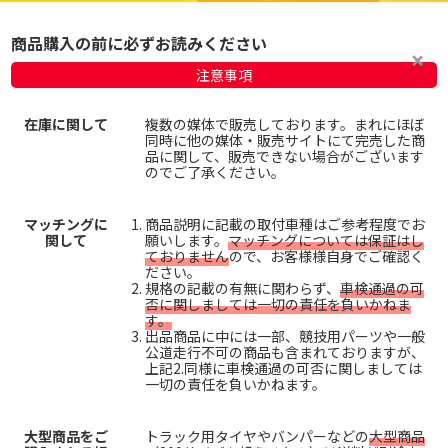
商品購入の前に必ずお読みください
注意事項
在庫に関して
複数の媒体で販売しております。まれにほぼ
同時に他の媒体・販売サイトにて完売した商
品に関して、販売できない場合がございます
のでご了承ください。
マッチングに
商品説明に記載の取付車種はご参考程度でお
関して
願いします。
マッチングについては保証はし
ておりません
ので、お客様様自身でご確認く
ださい。
規格の記載の有無に関わらず、
車検通過の可
否に関しましては一切の責任を負いかねま
す。
出品商品に中には一部、競技用パーツや一般
公道走行不可の商品も含まれておりますが、
上記2.同様に車検通過の可否に関しましては
一切の責任を負いかねます。
大型商品をご
トラック用タイヤやバンパーなどの
大型商品