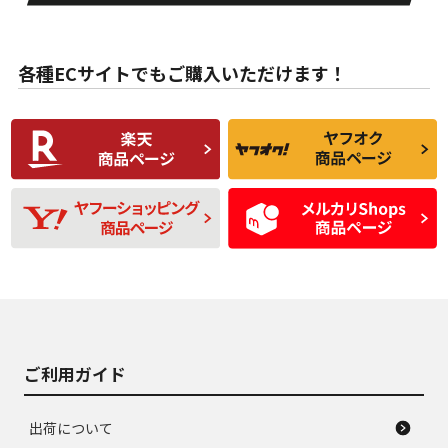
目立たない程度の使
走行距離・偏磨耗は
B
B
用傷があるが、良質
少ない、劣化のほと
な中古品
んどない中古品
各種ECサイトでもご購入いただけます！
使用感や傷があり、
偏磨耗・劣化は感じ
C
C
比較的きれいな中古
られるが、使用に問
品
題のない中古品
残り溝も少なく、偏
使用感や目立つ傷が
D
D
磨耗がみられ、短期
あり、一般的な中古
間使用できるくらい
品
の中古品
使用感や大きな傷が
即タイヤ交換レベル
J
J
あり、落ちない汚れ
のタイヤ。ジャンク
がある。ジャンク品
品
ご利用ガイド
出荷について