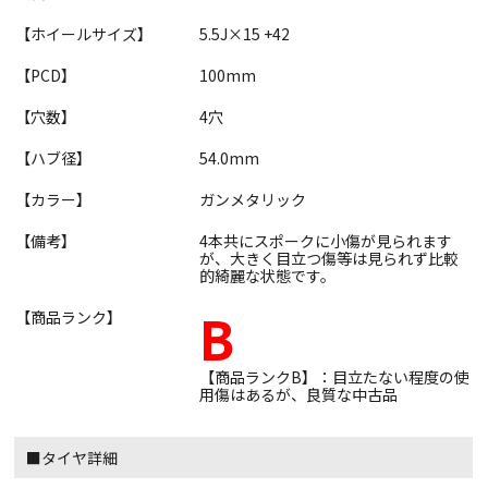
【ホイールサイズ】
5.5J×15 +42
【PCD】
100mm
【穴数】
4穴
【ハブ径】
54.0mm
【カラー】
ガンメタリック
【備考】
4本共にスポークに小傷が見られます
が、大きく目立つ傷等は見られず比較
的綺麗な状態です。
B
【商品ランク】
【商品ランクB】：目立たない程度の使
用傷はあるが、良質な中古品
■タイヤ詳細