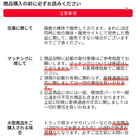
商品購入の前に必ずお読みください
注意事項
在庫に関して
複数の媒体で販売しております。まれにほぼ
同時に他の媒体・販売サイトにて完売した商
品に関して、販売できない場合がございます
のでご了承ください。
マッチングに
商品説明に記載の取付車種はご参考程度でお
関して
願いします。
マッチングについては保証はし
ておりません
ので、お客様様自身でご確認く
ださい。
規格の記載の有無に関わらず、
車検通過の可
否に関しましては一切の責任を負いかねま
す。
出品商品に中には一部、競技用パーツや一般
公道走行不可の商品も含まれておりますが、
上記2.同様に車検通過の可否に関しましては
一切の責任を負いかねます。
大型商品をご
トラック用タイヤやバンパーなどの
大型商品
購入される場
（200サイズを超えるもの）は送料が別途お
合
見積り
となります。必ずご注文前にお問い合