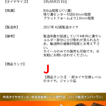
【タイヤサイズ】
195/65R15 91Q
【残溝】
8分山程度 (バリ溝)
残り溝センター付近6.0ｍｍ程度
プラットフォームより1.0ｍｍ程度
【製造年】
2017年 42週製造タイヤ
【備考】
製造年数が経過していて4本共に溝やシ
ョルダー部分にひび割れが見られるた
め、輸送時の緩衝材程度とお考え下さ
い。
ホイールのみでの販売も可能です。お
気軽にお問い合わせください。
J
【商品ランク】
【商品ランクJ】：即タイヤ交換レベル
のタイヤ。ジャンク品