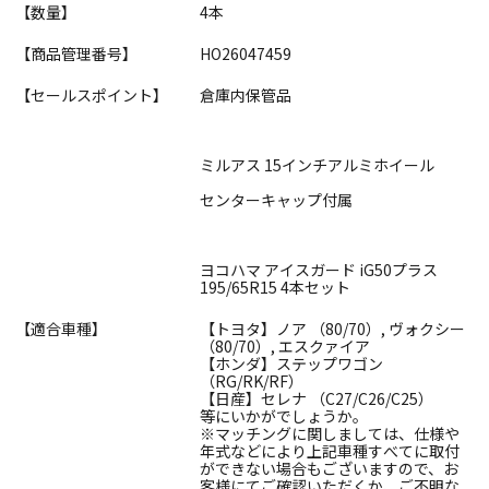
【数量】
4本
【商品管理番号】
HO26047459
【セールスポイント】
倉庫内保管品
ミルアス 15インチアルミホイール
センターキャップ付属
ヨコハマ アイスガード iG50プラス
195/65R15 4本セット
【適合車種】
【トヨタ】ノア （80/70）, ヴォクシー
（80/70）, エスクァイア
【ホンダ】ステップワゴン
（RG/RK/RF）
【日産】セレナ （C27/C26/C25）
等にいかがでしょうか。
※マッチングに関しましては、仕様や
年式などにより上記車種すべてに取付
ができない場合もございますので、お
客様にてご確認いただくか、ご不明な