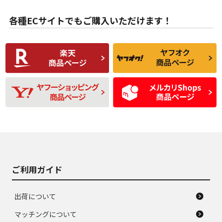
目立たない程度の使
走行距離・偏磨耗は
B
B
用傷があるが、良質
少ない、劣化のほと
な中古品
んどない中古品
各種ECサイトでもご購入いただけます！
使用感や傷があり、
偏磨耗・劣化は感じ
C
C
比較的きれいな中古
られるが、使用に問
品
題のない中古品
残り溝も少なく、偏
使用感や目立つ傷が
D
D
磨耗がみられ、短期
あり、一般的な中古
間使用できるくらい
品
の中古品
使用感や大きな傷が
即タイヤ交換レベル
J
J
あり、落ちない汚れ
のタイヤ。ジャンク
がある。ジャンク品
品
ご利用ガイド
出荷について
マッチングについて