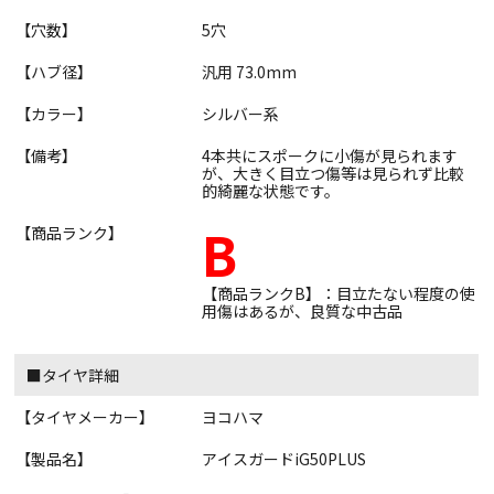
【穴数】
5穴
【ハブ径】
汎用 73.0mm
【カラー】
シルバー系
【備考】
4本共にスポークに小傷が見られます
が、大きく目立つ傷等は見られず比較
的綺麗な状態です。
B
【商品ランク】
【商品ランクB】：目立たない程度の使
用傷はあるが、良質な中古品
■タイヤ詳細
【タイヤメーカー】
ヨコハマ
【製品名】
アイスガードiG50PLUS