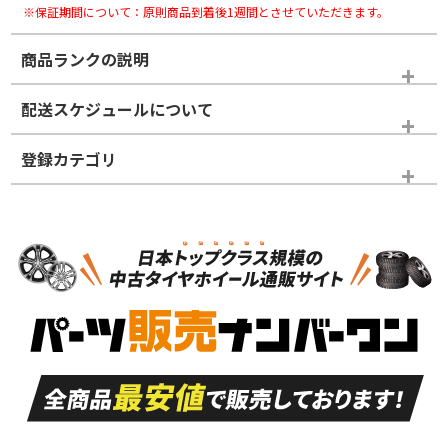
※保証期間について：原則商品到着後1週間とさせていただきます。
商品ランクの説明
※商品ランクは出品者の主観により判断しておりますので、あら
配送スケジュールについて
かじめご了承ください。
登録カテゴリ
ホイールランク
タイヤランク
スタッドレスタイヤホイールセット
N
N
スタッドレスタイヤホイールセット
15インチ
＞
新品・新品未使用品
新品・新品未使用品
新車外し品（新古
S
S
新車外し品（新古
品）、イボ・ライン
品）
付き
走行距離も少なく、
走行距離も少なく、
A
A
目立つ傷もほとんど
非常に状態の良い中
ない中古品
古品