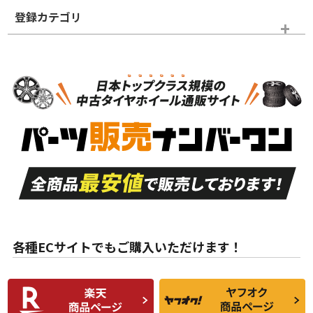
登録カテゴリ
ホイールランク
タイヤランク
スタッドレスタイヤホイールセット
N
N
スタッドレスタイヤホイールセット
17インチ
＞
新品・新品未使用品
新品・新品未使用品
新車外し品（新古
S
S
新車外し品（新古
品）、イボ・ライン
品）
付き
走行距離も少なく、
走行距離も少なく、
A
A
目立つ傷もほとんど
非常に状態の良い中
ない中古品
古品
目立たない程度の使
走行距離・偏磨耗は
B
B
用傷があるが、良質
少ない、劣化のほと
な中古品
んどない中古品
各種ECサイトでもご購入いただけます！
使用感や傷があり、
偏磨耗・劣化は感じ
C
C
比較的きれいな中古
られるが、使用に問
品
題のない中古品