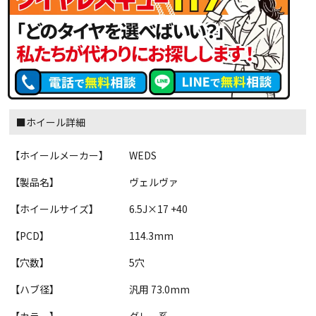
■ホイール詳細
【ホイールメーカー】
WEDS
【製品名】
ヴェルヴァ
【ホイールサイズ】
6.5J×17 +40
【PCD】
114.3mm
【穴数】
5穴
【ハブ径】
汎用 73.0mm
【カラー】
グレー系