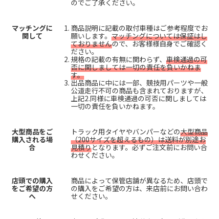
のでご了承ください。
マッチングに
商品説明に記載の取付車種はご参考程度でお
関して
願いします。
マッチングについては保証はし
ておりません
ので、お客様様自身でご確認く
ださい。
規格の記載の有無に関わらず、
車検通過の可
否に関しましては一切の責任を負いかねま
す。
出品商品に中には一部、競技用パーツや一般
公道走行不可の商品も含まれておりますが、
上記2.同様に車検通過の可否に関しましては
一切の責任を負いかねます。
大型商品をご
トラック用タイヤやバンパーなどの
大型商品
購入される場
（200サイズを超えるもの）は送料が別途お
合
見積り
となります。必ずご注文前にお問い合
わせください。
店頭での購入
商品によって保管店舗が異なるため、店頭で
をご希望の方
の購入をご希望の方は、来店前にお問い合わ
へ
せください。