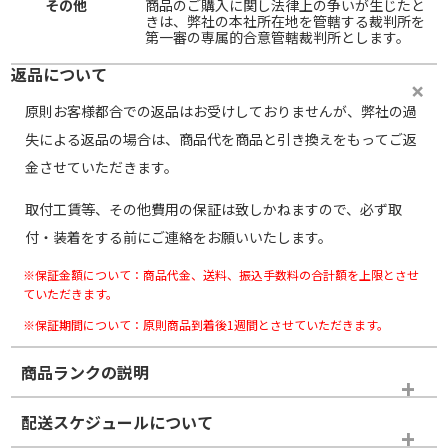
その他
商品のご購入に関し法律上の争いが生じたと
きは、弊社の本社所在地を管轄する裁判所を
第一審の専属的合意管轄裁判所とします。
返品について
原則お客様都合での返品はお受けしておりませんが、弊社の過
失による返品の場合は、商品代を商品と引き換えをもってご返
金させていただきます。
取付工賃等、その他費用の保証は致しかねますので、必ず取
付・装着をする前にご連絡をお願いいたします。
※保証金額について：商品代金、送料、振込手数料の合計額を上限とさせ
ていただきます。
※保証期間について：原則商品到着後1週間とさせていただきます。
商品ランクの説明
※商品ランクは出品者の主観により判断しておりますので、あら
配送スケジュールについて
かじめご了承ください。