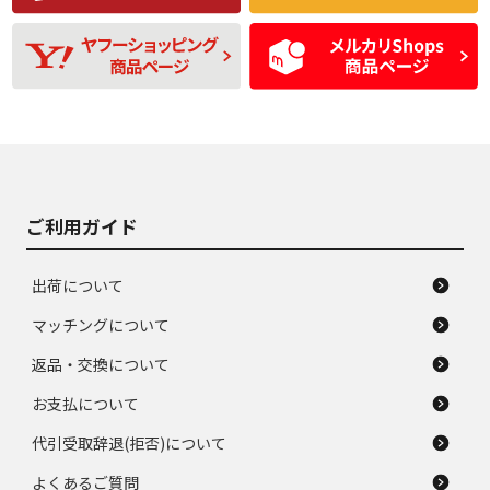
残り溝も少なく、偏
使用感や目立つ傷が
D
D
磨耗がみられ、短期
あり、一般的な中古
間使用できるくらい
品
の中古品
使用感や大きな傷が
即タイヤ交換レベル
J
J
あり、落ちない汚れ
のタイヤ。ジャンク
がある。ジャンク品
品
ご利用ガイド
出荷について
マッチングについて
返品・交換について
お支払について
代引受取辞退(拒否)について
よくあるご質問