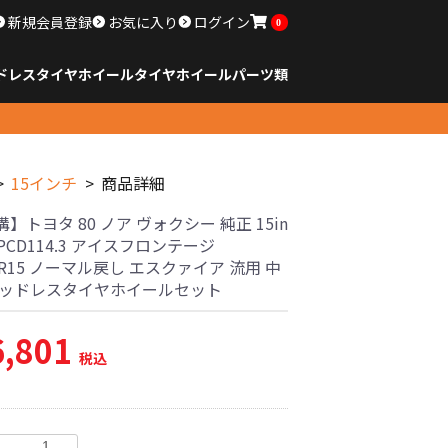
新規会員登録
お気に入り
ログイン
0
ドレスタイヤホイール
タイヤ
ホイール
パーツ類
のサイズ
ンチ以下
チ
チ
チ
チ
チ
チ
チ
チ
ンチ以上
すべてのサイズ
14インチ以下
15インチ
16インチ
17インチ
18インチ
19インチ
20インチ
21インチ
22インチ
23インチ以上
すべてのサイズ
14インチ以下
15インチ
16インチ
17インチ
18インチ
19インチ
20インチ
21インチ
22インチ
23インチ以上
すべてのパーツ
15インチ
商品詳細
】トヨタ 80 ノア ヴォクシー 純正 15in
0 PCD114.3 アイスフロンテージ
65R15 ノーマル戻し エスクァイア 流用 中
タッドレスタイヤホイールセット
6,801
税込