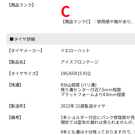
C
【商品ランク】
【商品ランクC】：使用感や傷があり
■タイヤ詳細
【タイヤメーカー】
イエローハット
【製品名】
アイスフロンテージ
【タイヤサイズ】
195/65R15 91Q
【残溝】
9分山程度 (バリ溝)
残り溝センター付近7.5ｍｍ程度
プラットフォームより4.0ｍｍ程度
【製造年】
2022年 21週製造タイヤ
【備考】
1本ショルダー付近にパンク修理跡が見
現状では空気の漏れは見られませんが
4本とも溝は十分残っておりますので