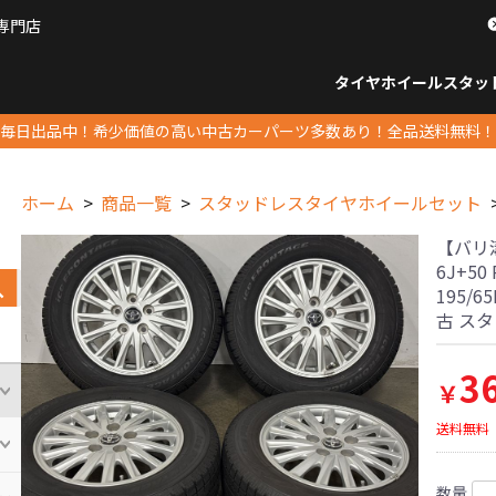
専門店
パーツ販売ナンバーワン
タイヤホイール
スタッ
すべてのサイズ
14インチ以下
15インチ
16インチ
17インチ
18インチ
19インチ
20インチ
21インチ
22インチ
23インチ以上
すべて
14イ
15イン
16イン
17イン
18イン
19イン
20イン
21イン
22イン
23イ
毎日出品中！希少価値の高い中古カーパーツ多数あり！全品送料無料！
ホーム
商品一覧
スタッドレスタイヤホイールセット
【バリ溝
6J+5
195/
古 ス
3
￥
送料無料
数量