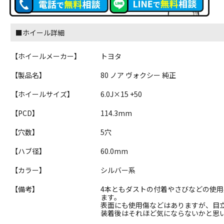
■ホイール詳細
【ホイールメーカー】
トヨタ
【製品名】
80 ノア ヴォクシー 純正
【ホイールサイズ】
6.0J×15 +50
【PCD】
114.3mm
【穴数】
5穴
【ハブ径】
60.0mm
【カラー】
シルバー系
【備考】
4本ともダストの付着やさびなどの使用
ます。
表面にも使用傷などはありますが、目
装着後はそれほど気にならないかと思