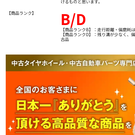
けるものと思います。
B/D
【商品ランク】
【商品ランクB】：走行距離・偏磨耗
【商品ランクD】：残り溝が少なく、
古品