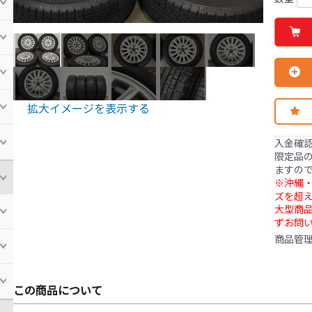
拡大イメージを表示する
入金確
限定品の
ますの
※沖縄・
ズを超え
大型商
ずお問
商品管
この商品について