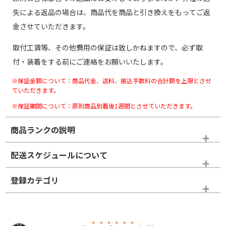
失による返品の場合は、商品代を商品と引き換えをもってご返
金させていただきます。
取付工賃等、その他費用の保証は致しかねますので、必ず取
付・装着をする前にご連絡をお願いいたします。
※保証金額について：商品代金、送料、振込手数料の合計額を上限とさせ
ていただきます。
※保証期間について：原則商品到着後1週間とさせていただきます。
商品ランクの説明
※商品ランクは出品者の主観により判断しておりますので、あら
配送スケジュールについて
かじめご了承ください。
登録カテゴリ
ホイールランク
タイヤランク
スタッドレスタイヤのみ
N
N
スタッドレスタイヤのみ
18インチ
＞
新品・新品未使用品
新品・新品未使用品