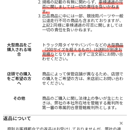
規格の記載の有無に関わらず、
車検通過の可
否に関しましては一切の責任を負いかねま
す。
出品商品に中には一部、競技用パーツや一般
公道走行不可の商品も含まれておりますが、
上記2.同様に車検通過の可否に関しましては
一切の責任を負いかねます。
大型商品をご
トラック用タイヤやバンパーなどの
大型商品
購入される場
（200サイズを超えるもの）は送料が別途お
合
見積り
となります。必ずご注文前にお問い合
わせください。
店頭での購入
商品によって保管店舗が異なるため、店頭で
をご希望の方
の購入をご希望の方は、来店前にお問い合わ
へ
せください。
その他
商品のご購入に関し法律上の争いが生じたと
きは、弊社の本社所在地を管轄する裁判所を
第一審の専属的合意管轄裁判所とします。
返品について
原則お客様都合での返品はお受けしておりませんが、弊社の過