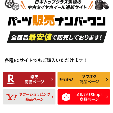
新車外し品（新古
S
S
新車外し品（新古
品）、イボ・ライン
品）
付き
走行距離も少なく、
走行距離も少なく、
A
A
目立つ傷もほとんど
非常に状態の良い中
ない中古品
古品
目立たない程度の使
走行距離・偏磨耗は
B
B
用傷があるが、良質
少ない、劣化のほと
な中古品
んどない中古品
各種ECサイトでもご購入いただけます！
使用感や傷があり、
偏磨耗・劣化は感じ
C
C
比較的きれいな中古
られるが、使用に問
品
題のない中古品
残り溝も少なく、偏
使用感や目立つ傷が
D
D
磨耗がみられ、短期
あり、一般的な中古
間使用できるくらい
品
の中古品
使用感や大きな傷が
即タイヤ交換レベル