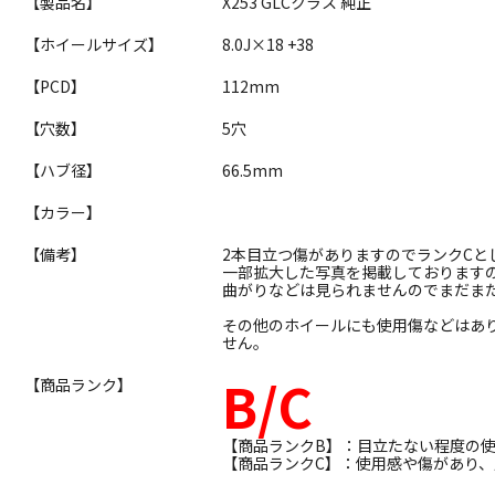
【製品名】
X253 GLCクラス 純正
【ホイールサイズ】
8.0J×18 +38
【PCD】
112mm
【穴数】
5穴
【ハブ径】
66.5mm
【カラー】
【備考】
2本目立つ傷がありますのでランクCと
一部拡大した写真を掲載しております
曲がりなどは見られませんのでまだま
その他のホイールにも使用傷などはあ
せん。
B/C
【商品ランク】
【商品ランクB】：目立たない程度の
【商品ランクC】：使用感や傷があり