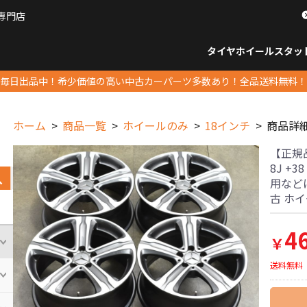
専門店
パーツ販売ナンバーワン
タイヤホイール
スタッ
すべてのサイズ
14インチ以下
15インチ
16インチ
17インチ
18インチ
19インチ
20インチ
21インチ
22インチ
23インチ以上
すべて
14イ
15イン
16イン
17イン
18イン
19イン
20イン
21イン
22イン
23イ
毎日出品中！希少価値の高い中古カーパーツ多数あり！全品送料無料！
ホーム
商品一覧
ホイールのみ
18インチ
商品詳
【正規品
8J +
用などに
古 ホ
4
￥
送料無料