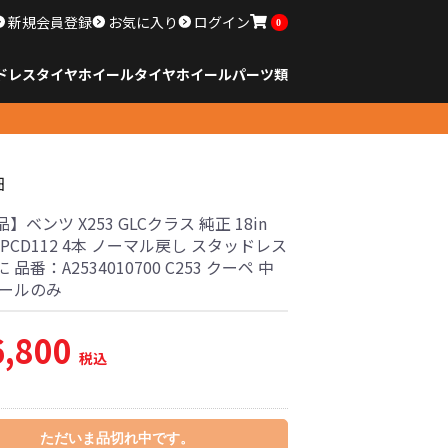
新規会員登録
お気に入り
ログイン
0
ドレスタイヤホイール
タイヤ
ホイール
パーツ類
のサイズ
ンチ以下
チ
チ
チ
チ
チ
チ
チ
チ
ンチ以上
すべてのサイズ
14インチ以下
15インチ
16インチ
17インチ
18インチ
19インチ
20インチ
21インチ
22インチ
23インチ以上
すべてのサイズ
14インチ以下
15インチ
16インチ
17インチ
18インチ
19インチ
20インチ
21インチ
22インチ
23インチ以上
すべてのパーツ
細
】ベンツ X253 GLCクラス 純正 18in
38 PCD112 4本 ノーマル戻し スタッドレス
 品番：A2534010700 C253 クーペ 中
イールのみ
6,800
税込
ただいま品切れ中です。