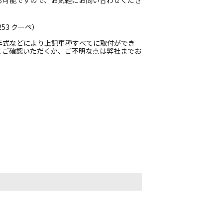
も可能ですので、お気軽にお問い合わせくださ
253 クーペ）
年式などにより上記車種すべてに取付ができ
てご確認いただくか、ご不明な点は弊社までお