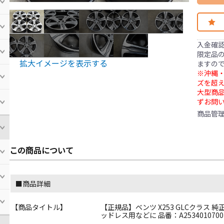
入金確
限定品の
拡大イメージを表示する
ますの
※沖縄・
ズを超え
大型商
ずお問
商品管
この商品について
■商品詳細
【商品タイトル】
【正規品】ベンツ X253 GLCクラス 純正 1
ッドレス用などに 品番：A2534010700 