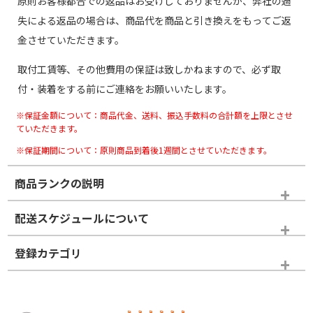
原則お客様都合での返品はお受けしておりませんが、弊社の過
失による返品の場合は、商品代を商品と引き換えをもってご返
金させていただきます。
取付工賃等、その他費用の保証は致しかねますので、必ず取
付・装着をする前にご連絡をお願いいたします。
※保証金額について：商品代金、送料、振込手数料の合計額を上限とさせ
ていただきます。
※保証期間について：原則商品到着後1週間とさせていただきます。
商品ランクの説明
※商品ランクは出品者の主観により判断しておりますので、あら
配送スケジュールについて
かじめご了承ください。
登録カテゴリ
ホイールランク
タイヤランク
スタッドレスタイヤホイールセット
N
N
スタッドレスタイヤホイールセット
16インチ
＞
新品・新品未使用品
新品・新品未使用品