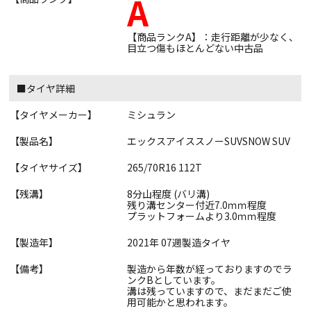
A
【商品ランクA】：走行距離が少なく、
目立つ傷もほとんどない中古品
■タイヤ詳細
【タイヤメーカー】
ミシュラン
【製品名】
エックスアイススノーSUVSNOW SUV
【タイヤサイズ】
265/70R16 112T
【残溝】
8分山程度 (バリ溝)
残り溝センター付近7.0ｍｍ程度
プラットフォームより3.0ｍｍ程度
【製造年】
2021年 07週製造タイヤ
【備考】
製造から年数が経っておりますのでラ
ンクBとしています。
溝は残っていますので、まだまだご使
用可能かと思われます。