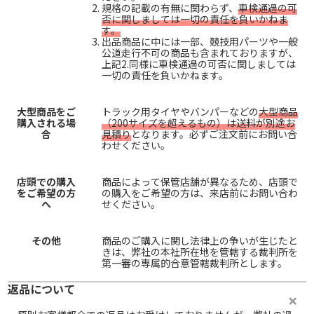
規格の記載の有無に関わらず、
車検通過の可
否に関しましては一切の責任を負いかねま
す。
出品商品に中には一部、競技用パーツや一般
公道走行不可の商品も含まれておりますが、
上記2.同様に車検通過の可否に関しましては
一切の責任を負いかねます。
大型商品をご
トラック用タイヤやバンパーなどの
大型商品
購入される場
（200サイズを超えるもの）は送料が別途お
合
見積り
となります。必ずご注文前にお問い合
わせください。
店頭での購入
商品によって保管店舗が異なるため、店頭で
をご希望の方
の購入をご希望の方は、来店前にお問い合わ
へ
せください。
その他
商品のご購入に関し法律上の争いが生じたと
きは、弊社の本社所在地を管轄する裁判所を
第一審の専属的合意管轄裁判所とします。
返品について