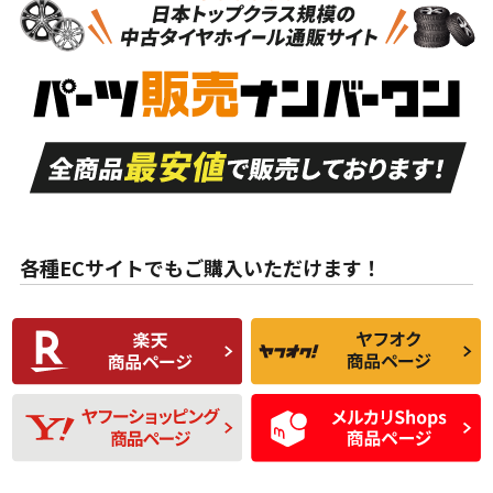
新車外し品（新古
S
S
新車外し品（新古
品）、イボ・ライン
品）
付き
走行距離も少なく、
走行距離も少なく、
A
A
目立つ傷もほとんど
非常に状態の良い中
ない中古品
古品
目立たない程度の使
走行距離・偏磨耗は
B
B
用傷があるが、良質
少ない、劣化のほと
な中古品
んどない中古品
各種ECサイトでもご購入いただけます！
使用感や傷があり、
偏磨耗・劣化は感じ
C
C
比較的きれいな中古
られるが、使用に問
品
題のない中古品
残り溝も少なく、偏
使用感や目立つ傷が
D
D
磨耗がみられ、短期
あり、一般的な中古
間使用できるくらい
品
の中古品
使用感や大きな傷が
即タイヤ交換レベル