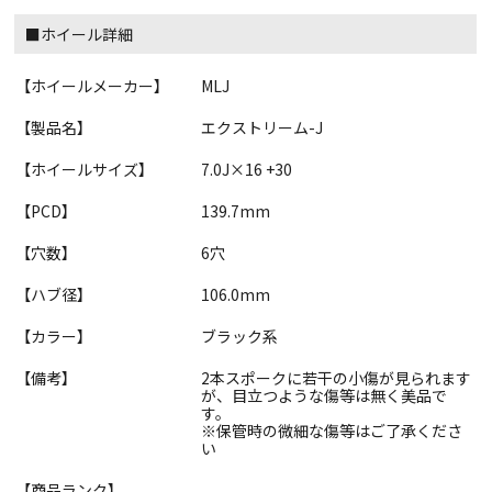
■ホイール詳細
【ホイールメーカー】
MLJ
【製品名】
エクストリーム-J
【ホイールサイズ】
7.0J×16 +30
【PCD】
139.7mm
【穴数】
6穴
【ハブ径】
106.0mm
【カラー】
ブラック系
【備考】
2本スポークに若干の小傷が見られます
が、目立つような傷等は無く美品で
す。
※保管時の微細な傷等はご了承くださ
い
【商品ランク】