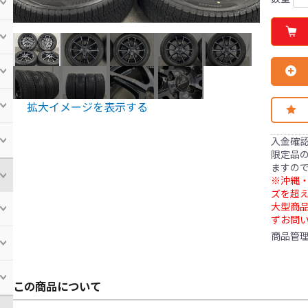
拡大イメージを表示する
入金確
限定品の
ますの
※沖縄・
ズを超え
大型商
ずお問
商品管
この商品について