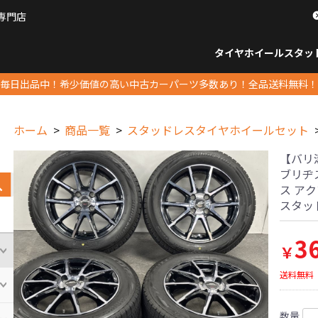
専門店
パーツ販売ナンバーワン
タイヤホイール
スタッ
すべてのサイズ
14インチ以下
15インチ
16インチ
17インチ
18インチ
19インチ
20インチ
21インチ
22インチ
23インチ以上
すべて
14イ
15イン
16イン
17イン
18イン
19イン
20イン
21イン
22イン
23イ
毎日出品中！希少価値の高い中古カーパーツ多数あり！全品送料無料！
ホーム
商品一覧
スタッドレスタイヤホイールセット
【バリ溝】
ブリヂス
ス アク
スタッ
3
￥
送料無料
数量