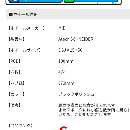
■ホイール詳細
【ホイールメーカー】
MID
【製品名】
Atech SCHNEIDER
【ホイールサイズ】
5.5J×15 +50
【PCD】
100mm
【穴数】
4穴
【ハブ径】
67.0mm
【カラー】
ブラックポリッシュ
【備考】
裏面や表面に腐食が見られます。
またスポークには小傷も数か所に見ら
いため、ご使用いただけます。
【商品ランク】