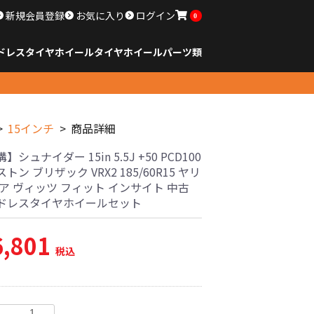
新規会員登録
お気に入り
ログイン
0
ドレスタイヤホイール
タイヤ
ホイール
パーツ類
のサイズ
ンチ以下
チ
チ
チ
チ
チ
チ
チ
チ
ンチ以上
すべてのサイズ
14インチ以下
15インチ
16インチ
17インチ
18インチ
19インチ
20インチ
21インチ
22インチ
23インチ以上
すべてのサイズ
14インチ以下
15インチ
16インチ
17インチ
18インチ
19インチ
20インチ
21インチ
22インチ
23インチ以上
すべてのパーツ
15インチ
商品詳細
シュナイダー 15in 5.5J +50 PCD100
トン ブリザック VRX2 185/60R15 ヤリ
ア ヴィッツ フィット インサイト 中古
ドレスタイヤホイールセット
6,801
税込