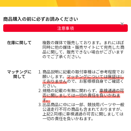
商品購入の前に必ずお読みください
注意事項
在庫に関して
複数の媒体で販売しております。まれにほぼ
同時に他の媒体・販売サイトにて完売した商
品に関して、販売できない場合がございます
のでご了承ください。
マッチングに
商品説明に記載の取付車種はご参考程度でお
関して
願いします。
マッチングについては保証はし
ておりません
ので、お客様様自身でご確認く
ださい。
規格の記載の有無に関わらず、
車検通過の可
否に関しましては一切の責任を負いかねま
す。
出品商品に中には一部、競技用パーツや一般
公道走行不可の商品も含まれておりますが、
上記2.同様に車検通過の可否に関しましては
一切の責任を負いかねます。