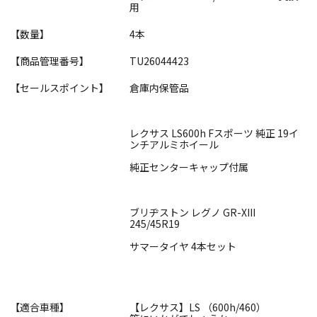
用
【数量】
4本
【商品管理番号】
TU26044423
【セールスポイント】
倉庫内保管品
レクサス LS600h Fスポーツ 純正 19イ
ンチアルミホイール
純正センターキャップ付属
ブリヂストン レグノ GR-XIII
245/45R19
サマータイヤ 4本セット
【適合車種】
【レクサス】LS （600h/460）