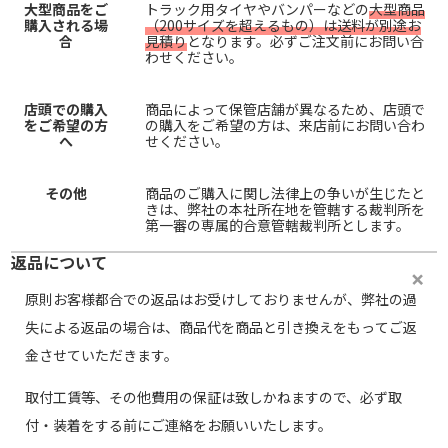
大型商品をご
トラック用タイヤやバンパーなどの
大型商品
購入される場
（200サイズを超えるもの）は送料が別途お
合
見積り
となります。必ずご注文前にお問い合
わせください。
店頭での購入
商品によって保管店舗が異なるため、店頭で
をご希望の方
の購入をご希望の方は、来店前にお問い合わ
へ
せください。
その他
商品のご購入に関し法律上の争いが生じたと
きは、弊社の本社所在地を管轄する裁判所を
第一審の専属的合意管轄裁判所とします。
返品について
原則お客様都合での返品はお受けしておりませんが、弊社の過
失による返品の場合は、商品代を商品と引き換えをもってご返
金させていただきます。
取付工賃等、その他費用の保証は致しかねますので、必ず取
付・装着をする前にご連絡をお願いいたします。