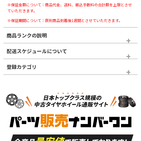
※保証金額について：商品代金、送料、振込手数料の合計額を上限とさせ
ていただきます。
※保証期間について：原則商品到着後1週間とさせていただきます。
商品ランクの説明
※商品ランクは出品者の主観により判断しておりますので、あら
配送スケジュールについて
かじめご了承ください。
登録カテゴリ
ホイールランク
タイヤランク
タイヤホイールセット
N
N
タイヤホイールセット
19インチ
＞
新品・新品未使用品
新品・新品未使用品
新車外し品（新古
S
S
新車外し品（新古
品）、イボ・ライン
品）
付き
走行距離も少なく、
走行距離も少なく、
A
A
目立つ傷もほとんど
非常に状態の良い中