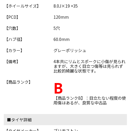
【ホイールサイズ】
8.0J×19 +35
【PCD】
120mm
【穴数】
5穴
【ハブ径】
60.0mm
【カラー】
グレーポリッシュ
【備考】
4本共にリムとスポークに小傷が見られ
ますが、大きく目立つ傷等は見られず
比較的綺麗な状態です。
B
【商品ランク】
【商品ランクB】：目立たない程度の使
用傷はあるが、良質な中古品
■タイヤ詳細
【タイヤメーカー】
ブリヂストン