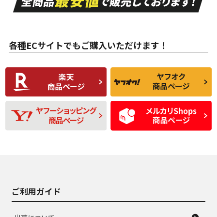
ない中古品
古品
目立たない程度の使
走行距離・偏磨耗は
B
B
用傷があるが、良質
少ない、劣化のほと
な中古品
んどない中古品
各種ECサイトでもご購入いただけます！
使用感や傷があり、
偏磨耗・劣化は感じ
C
C
比較的きれいな中古
られるが、使用に問
品
題のない中古品
残り溝も少なく、偏
使用感や目立つ傷が
D
D
磨耗がみられ、短期
あり、一般的な中古
間使用できるくらい
品
の中古品
使用感や大きな傷が
即タイヤ交換レベル
J
J
あり、落ちない汚れ
のタイヤ。ジャンク
がある。ジャンク品
品
ご利用ガイド