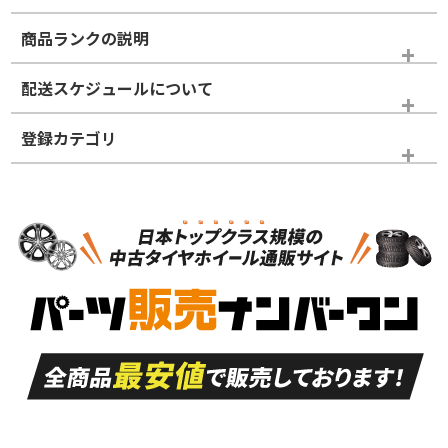
商品ランクの説明
※商品ランクは出品者の主観により判断しておりますので、あら
配送スケジュールについて
かじめご了承ください。
登録カテゴリ
ホイールランク
タイヤランク
スタッドレスタイヤホイールセット
N
N
スタッドレスタイヤホイールセット
15インチ
＞
新品・新品未使用品
新品・新品未使用品
新車外し品（新古
S
S
新車外し品（新古
品）、イボ・ライン
品）
付き
走行距離も少なく、
走行距離も少なく、
A
A
目立つ傷もほとんど
非常に状態の良い中
ない中古品
古品
目立たない程度の使
走行距離・偏磨耗は
B
B
用傷があるが、良質
少ない、劣化のほと