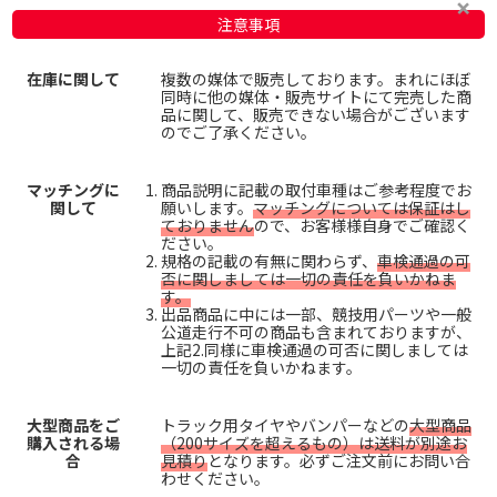
注意事項
在庫に関して
複数の媒体で販売しております。まれにほぼ
同時に他の媒体・販売サイトにて完売した商
品に関して、販売できない場合がございます
のでご了承ください。
マッチングに
商品説明に記載の取付車種はご参考程度でお
関して
願いします。
マッチングについては保証はし
ておりません
ので、お客様様自身でご確認く
ださい。
規格の記載の有無に関わらず、
車検通過の可
否に関しましては一切の責任を負いかねま
す。
出品商品に中には一部、競技用パーツや一般
公道走行不可の商品も含まれておりますが、
上記2.同様に車検通過の可否に関しましては
一切の責任を負いかねます。
大型商品をご
トラック用タイヤやバンパーなどの
大型商品
購入される場
（200サイズを超えるもの）は送料が別途お
合
見積り
となります。必ずご注文前にお問い合
わせください。