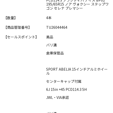
195/65R15 ノア ヴォクシー ステップワ
ゴン セレナ プレマシー
【数量】
4本
【商品管理番号】
TU26044464
【セールスポイント】
美品
バリ溝
倉庫保管品
SPORT ABELIA 15インチアルミホイー
ル
センターキャップ付属
6J 15in +45 PCD114.3 5H
JWL・VIA承認