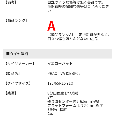
【備考】
目立つような傷等は無く美品です。
※保管時の微細な傷等はご了承くださ
い
A
【商品ランク】
【商品ランクA】：走行距離が少なく、
目立つ傷もほとんどない中古品
■タイヤ詳細
【タイヤメーカー】
イエローハット
【製品名】
PRACTIVA ICEBP02
【タイヤサイズ】
195/65R15 91Q
【残溝】
8分山程度 (バリ溝)
2本
残り溝センター付近6.5ｍｍ程度
プラットフォームより2.0ｍｍ程度
7.5分山程度
2本