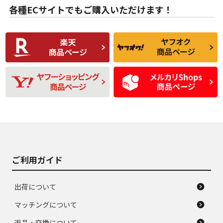
な中古品
んどない中古品
各種ECサイトでもご購入いただけます！
使用感や傷があり、
偏磨耗・劣化は感じ
C
C
比較的きれいな中古
られるが、使用に問
品
題のない中古品
残り溝も少なく、偏
使用感や目立つ傷が
D
D
磨耗がみられ、短期
あり、一般的な中古
間使用できるくらい
品
の中古品
使用感や大きな傷が
即タイヤ交換レベル
J
J
あり、落ちない汚れ
のタイヤ。ジャンク
がある。ジャンク品
品
ご利用ガイド
出荷について
マッチングについて
返品・交換について