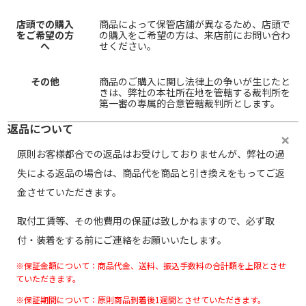
店頭での購入
商品によって保管店舗が異なるため、店頭で
をご希望の方
の購入をご希望の方は、来店前にお問い合わ
へ
せください。
その他
商品のご購入に関し法律上の争いが生じたと
きは、弊社の本社所在地を管轄する裁判所を
第一審の専属的合意管轄裁判所とします。
返品について
原則お客様都合での返品はお受けしておりませんが、弊社の過
失による返品の場合は、商品代を商品と引き換えをもってご返
金させていただきます。
取付工賃等、その他費用の保証は致しかねますので、必ず取
付・装着をする前にご連絡をお願いいたします。
※保証金額について：商品代金、送料、振込手数料の合計額を上限とさせ
ていただきます。
※保証期間について：原則商品到着後1週間とさせていただきます。