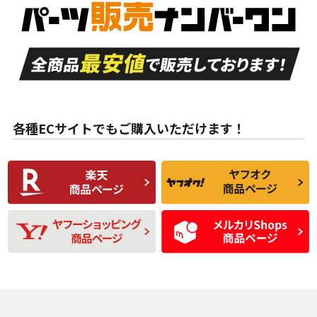
S
S
品）、イボ・ライン
品）
付き
走行距離も少なく、
走行距離も少なく、
A
A
目立つ傷もほとんど
非常に状態の良い中
ない中古品
古品
目立たない程度の使
走行距離・偏磨耗は
B
B
用傷があるが、良質
少ない、劣化のほと
な中古品
んどない中古品
各種ECサイトでもご購入いただけます！
使用感や傷があり、
偏磨耗・劣化は感じ
C
C
比較的きれいな中古
られるが、使用に問
品
題のない中古品
残り溝も少なく、偏
使用感や目立つ傷が
D
D
磨耗がみられ、短期
あり、一般的な中古
間使用できるくらい
品
の中古品
使用感や大きな傷が
即タイヤ交換レベル
J
J
あり、落ちない汚れ
のタイヤ。ジャンク
がある。ジャンク品
品