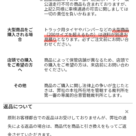
公道走行不可の商品も含まれておりますが、
上記2.同様に車検通過の可否に関しましては
一切の責任を負いかねます。
大型商品をご
トラック用タイヤやバンパーなどの
大型商品
購入される場
（200サイズを超えるもの）は送料が別途お
合
見積り
となります。必ずご注文前にお問い合
わせください。
店頭での購入
商品によって保管店舗が異なるため、店頭で
をご希望の方
の購入をご希望の方は、来店前にお問い合わ
へ
せください。
その他
商品のご購入に関し法律上の争いが生じたと
きは、弊社の本社所在地を管轄する裁判所を
第一審の専属的合意管轄裁判所とします。
返品について
原則お客様都合での返品はお受けしておりませんが、弊社の過
失による返品の場合は、商品代を商品と引き換えをもってご返
金させていただきます。