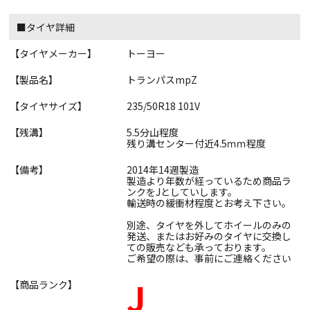
■タイヤ詳細
【タイヤメーカー】
トーヨー
【製品名】
トランパスmpZ
【タイヤサイズ】
235/50R18 101V
【残溝】
5.5分山程度
残り溝センター付近4.5ｍｍ程度
【備考】
2014年14週製造
製造より年数が経っているため商品ラ
ンクをJとしていします。
輸送時の緩衝材程度とお考え下さい。
別途、タイヤを外してホイールのみの
発送、またはお好みのタイヤに交換し
ての販売なども承っております。
ご希望の際は、事前にご連絡ください
J
【商品ランク】