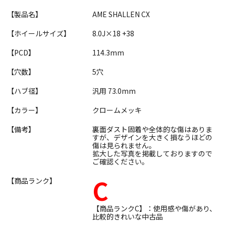
【製品名】
AME SHALLEN CX
【ホイールサイズ】
8.0J×18 +38
【PCD】
114.3mm
【穴数】
5穴
【ハブ径】
汎用 73.0mm
【カラー】
クロームメッキ
【備考】
裏面ダスト固着や全体的な傷はありま
すが、デザインを大きく損なうほどの
傷は見られません。
拡大した写真を掲載しておりますので
ご確認ください。
C
【商品ランク】
【商品ランクC】：使用感や傷があり、
比較的きれいな中古品