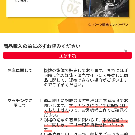
商品購入の前に必ずお読みください
注意事項
在庫に関して
複数の媒体で販売しております。まれにほぼ
同時に他の媒体・販売サイトにて完売した商
品に関して、販売できない場合がございます
のでご了承ください。
マッチングに
商品説明に記載の取付車種はご参考程度でお
関して
願いします。
マッチングについては保証はし
ておりません
ので、お客様様自身でご確認く
ださい。
規格の記載の有無に関わらず、
車検通過の可
否に関しましては一切の責任を負いかねま
す。
出品商品に中には一部、競技用パーツや一般